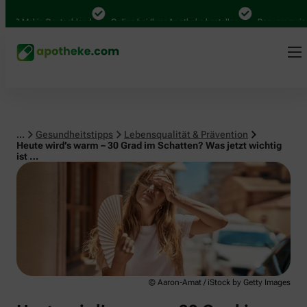
Lebensqualität & Prävention
0 Mal in Deutschland
Online bei Ihrer Apotheke bestellen
Bequem zwischen 
...
Gesundheitstipps
Lebensqualität & Prävention
Heute wird’s warm – 30 Grad im Schatten? Was jetzt wichtig
ist …
© Aaron-Amat / iStock by Getty Images