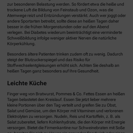
zur besonderen Belastung werden. So fördert etwa die heiße und
trockene Luft die Bildung von Feinstaub und Ozon, was die
Atemwege reizt und Entzündungen verstärkt. Auch wer joggt oder
andere Sportarten betreibt, sollte diese an heißen Tagen daher
besser in die frühen Morgenstunden oder auf den Abend
verlegen. Bei Diabetes wiederum beeinträchtigt eine verminderte
Schweißbildung infolge weniger aktiver Nerven die natürliche
Körperkühlung.
Besonders ältere Patienten trinken zudem oft zu wenig. Dadurch
steigt der Blutzuckerspiegel und das Risiko für
Stoffwechselentgleisungen erhöht sich. Achten Sie deshalb an
heißen Tagen ganz besonders auf Ihre Gesundheit.
Leichte Küche
Finger weg von Bratwurst, Pommes & Co. Fettes Essen an heißen
Tagen belastetet den Kreislauf. Essen Sie jetzt lieber mehrere
kleine Portionen über den Tag verteilt und greifen Sie zu Obst,
Salat und Gemüse, um den Körper mit Vitaminen und verlorenen
Elektrolyten zu versorgen. Nudeln, Reis und Kartoffeln, z. B. als
Salat zubereitet, liefern Kohlenhydrate, die den Körper mit Energie
versorgen. Bietet die Firmenkantine nur Schweinebraten mit Soße