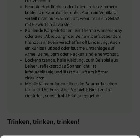
etc. zuziehen.
Feuchte Handtücher oder Laken in den Zimmern
kühlen die Raumluft herunter. Auch ein Ventilator
verteilt nicht nur warme Luft, wenn man ein Gefäß
mit Eiswürfeln davorstellt.
Kühlende Körperlotionen, ein Thermalwasserspray
oder eine „Abreibung“ der Beine mit erfrischendem
Franzbranntwein verschaffen oft Linderung. Auch
ein kühles Fußbad oder feuchte Umschläge auf
Arme, Beine, Stirn oder Nacken sind eine Wohltat.
Locker sitzende, helle Kleidung, zum Beispiel aus
Leinen, reflektiert das Sonnenlicht, ist
luftdurchlässig und lässt die Luft am Körper
zirkulieren.
Mobile Klimaanlagen gibt es im Baumarkt schon
für rund 150 Euro. Aber Vorsicht: Nicht zu kalt
einstellen, sonst droht Erkältungsgefahr.
Trinken, trinken, trinken!
Klar, bei Hitze sollten wir reichlich trinken, um den