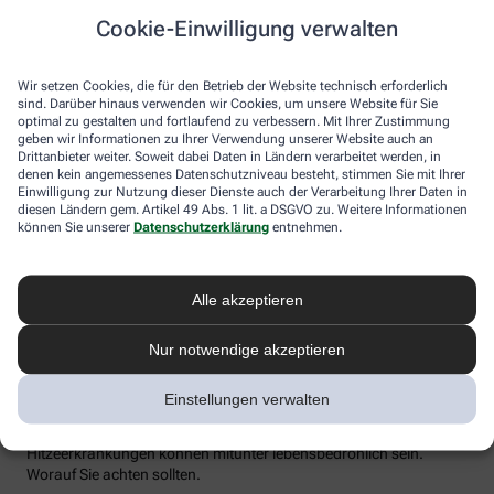
Flüssigkeitsverlust durch Schwitzen auszugleichen. Der ist im
Cookie-Einwilligung verwalten
Sommer nämlich oft doppelt so hoch wie bei moderaten
Temperaturen. Trinken wir zu wenig, sind Kopfschmerzen und
Konzentrationsprobleme meist die Folge.
Wir setzen Cookies, die für den Betrieb der Website technisch erforderlich
sind. Darüber hinaus verwenden wir Cookies, um unsere Website für Sie
Weniger bekannt ist, dass ein Flüssigkeitsmangel auch anderen
optimal zu gestalten und fortlaufend zu verbessern. Mit Ihrer Zustimmung
Organen zusetzt. So kann Hitzestress auch ernsthaft die Nieren
geben wir Informationen zu Ihrer Verwendung unserer Website auch an
schädigen – und zwar nachhaltig und auch bei gesunden
Drittanbieter weiter. Soweit dabei Daten in Ländern verarbeitet werden, in
denen kein angemessenes Datenschutzniveau besteht, stimmen Sie mit Ihrer
Menschen. Als Faustregel gilt: Zwei bis drei Liter täglich sollten es
Einwilligung zur Nutzung dieser Dienste auch der Verarbeitung Ihrer Daten in
sein. Die besten Durstlöscher: Mineralwasser, ungesüßte Kräuter-
diesen Ländern gem. Artikel 49 Abs. 1 lit. a DSGVO zu. Weitere Informationen
und Früchtetees oder verdünnte Säfte. Auch wasserreiches Obst
können Sie unserer
Datenschutzerklärung
entnehmen.
und Gemüse wie Melonen, Gurken oder Tomaten kann
Flüssigkeitsverluste ausgleichen. Bei Herz-Kreislauf- oder
Nierenerkrankungen sollte man die Trinkmenge ärztlich
Alle akzeptieren
besprechen.
Sonnenstich, Hitzeerschöpfung und
Nur notwendige akzeptieren
Hitzschlag: Was ist das eigentlich?
Einstellungen verwalten
Der lange Strandtag in der Sonne, der anstrengende Sport bei 30
Grad oder einfach nur die drückende Hitze in der Stadt:
Hitzeerkrankungen können mitunter lebensbedrohlich sein.
Worauf Sie achten sollten.