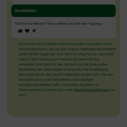
Sind Sie ein Mensch? Dann wählen Sie bitte
das Flugzeug
.
1
2
3
Sind
Sie
ein
Mensch?
Ich möchte den im Namen meiner Apotheke versandten News-
Dann
Service abonnieren, der von der Alliance Healthcare Deutschland
wählen
GmbH (AHD) angeboten wird. Hiermit willige ich ein, dass AHD
Sie
meine E-Mail-Adresse zum Versand des News-Service
bitte
verarbeitet. AHD setzt für den Versand und die Analyse des
das
Newsletters den Dienstleister Emarsys ein. Die Einwilligung
Flugzeug.
kann jederzeit für die Zukunft widerrufen werden (z.B. über den
Abmelde-Link in jedem Newsletter). Die sonstigen
Kontaktmöglichkeiten dafür und weitere Angaben zur
Datenverarbeitung finden sich in der
Datenschutzerklärung
von
AHD.