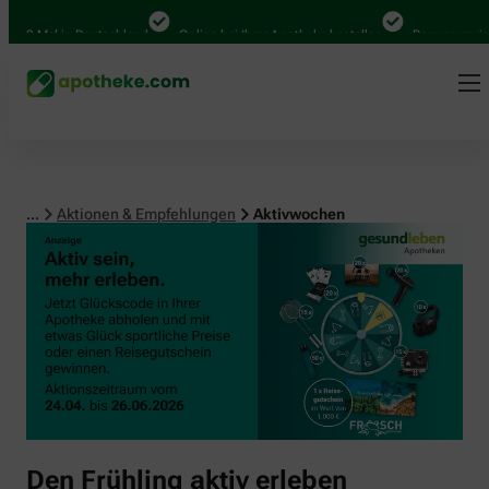
00 Mal in Deutschland
Online bei Ihrer Apotheke bestellen
Bequem zwische
...
Aktionen & Empfehlungen
Aktivwochen
Den Frühling aktiv erleben