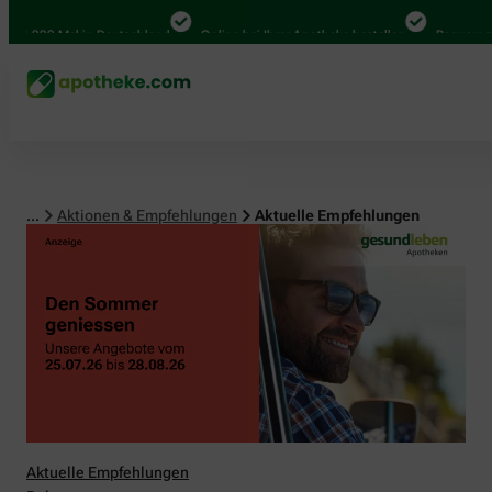
00 Mal in Deutschland
Online bei Ihrer Apotheke bestellen
Bequem zwischen
...
Aktionen & Empfehlungen
Aktuelle Empfehlungen
Aktuelle Empfehlungen