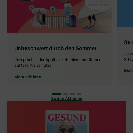
Str
Unbeschwert durch den Sommer
Jetz
20 L
Rezeptheft in der Apotheke abholen und Chance
auf tolle Preise nutzen
Mehr
Mehr erfahren
Zu den Aktionen