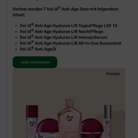
®
Verlost werden 7 frei öl
Anti-Age Sets mit folgendem
Inhalt:
®
frei öl
Anti Age Hyaluron Lift TagesPflege LSF 15
®
frei öl
Anti Age Hyaluron Lift NachtPflege
®
frei öl
Anti Age Hyaluron Lift IntensivSerum
®
frei öl
Anti Age Hyaluron Lift All-In-One Konzentrat
®
frei öl
Anti-AgeÖl
Jetzt mitmachen