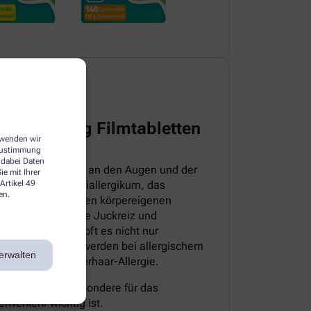
harma 5 mg Filmtabletten
erwenden wir
 Zustimmung
 dabei Daten
itteln, die direkt an den Augen und der
e mit Ihrer
Artikel 49
sloratadin ein Antiallergikum, das
en.
iv ist. Es hemmt den körpereigenen
pische Symptome wie Juckreiz und
sem Grund bekämpft es nicht nur
 auch die Beschwerden bei allergischem
erwalten
milben- sowie Tierhaar-Allergie.
müde, was insbesondere für das
nverkehr wichtig ist.