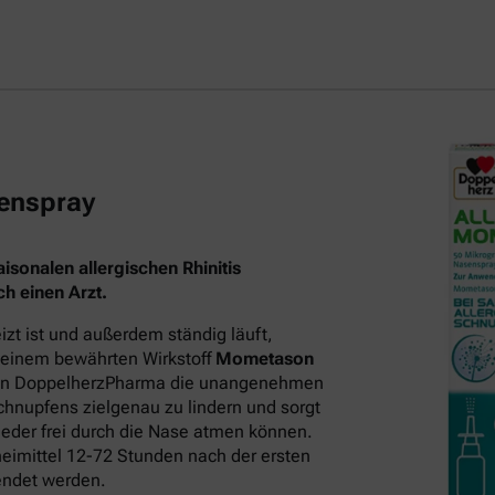
enspray
sonalen allergischen Rhinitis
h einen Arzt.
t ist und außerdem ständig läuft,
 seinem bewährten Wirkstoff
Mometason
on DoppelherzPharma die unangenehmen
hnupfens zielgenau zu lindern und sorgt
eder frei durch die Nase atmen können.
neimittel 12-72 Stunden nach der ersten
endet werden.