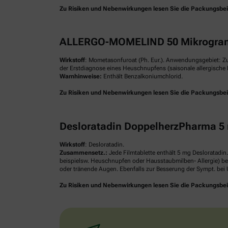
Zu Risiken und Nebenwirkungen lesen Sie die Packungsbeilag
ALLERGO-MOMELIND 50 Mikrogram
Wirkstoff
: Mometasonfuroat (Ph. Eur.). Anwendungsgebiet: Z
der Erstdiagnose eines Heuschnupfens (saisonale allergische R
Warnhinweise:
Enthält Benzalkoniumchlorid.
Zu Risiken und Nebenwirkungen lesen Sie die Packungsbeilag
Desloratadin DoppelherzPharma 5 
Wirkstoff
: Desloratadin.
Zusammensetz.:
Jede Filmtablette enthält 5 mg Desloratadin
beispielsw. Heuschnupfen oder Hausstaubmilben- Allergie) be
oder tränende Augen. Ebenfalls zur Besserung der Sympt. bei U
Zu Risiken und Nebenwirkungen lesen Sie die Packungsbeilag