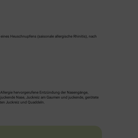
nes Heuschnupfens (saisonale allergische Rhinitis), nach
ne Allergie hervorgerufene Entzündung der Nasengänge,
r juckende Nase, Juckreiz am Gaumen und juckende, gerötete
lten Juckreiz und Quaddeln.