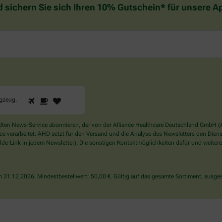
d sichern Sie sich Ihren 10% Gutschein* für unsere 
1
2
3
Sind
ugzeug
.
Sie
ein
Mensch?
en News-Service abonnieren, der von der Alliance Healthcare Deutschland GmbH (AH
Dann
verarbeitet. AHD setzt für den Versand und die Analyse des Newsletters den Dienstle
wählen
de-Link in jedem Newsletter). Die sonstigen Kontaktmöglichkeiten dafür und weitere
Sie
bitte
das
31.12.2026. Mindestbestellwert: 50,00 €. Gültig auf das gesamte Sortiment, ausges
Flugzeug.