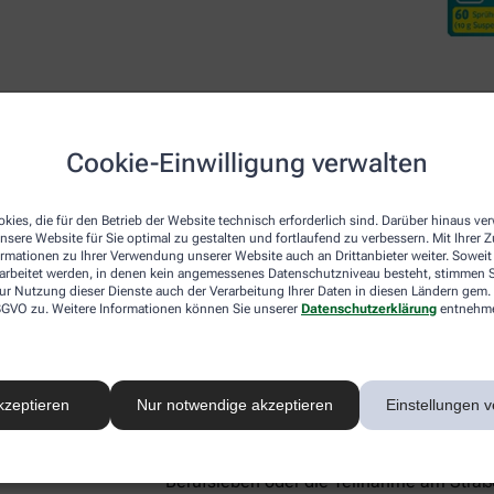
Cookie-Einwilligung verwalten
Desloratadin DoppelherzP
kies, die für den Betrieb der Website technisch erforderlich sind. Darüber hinaus v
nsere Website für Sie optimal zu gestalten und fortlaufend zu verbessern. Mit Ihrer
ormationen zu Ihrer Verwendung unserer Website auch an Drittanbieter weiter. Soweit
Neben den beiden lokal wirkenden Arzneim
rarbeitet werden, in denen kein angemessenes Datenschutzniveau besteht, stimmen Si
ur Nutzung dieser Dienste auch der Verarbeitung Ihrer Daten in diesen Ländern gem. 
Nase für Linderung sorgen, gibt es mit De
 DSGVO zu. Weitere Informationen können Sie unserer
Datenschutzerklärung
entnehm
systemisch – also im ganzen Körper – akt
Botenstoff Histamin, der für allergie-ty
Schwellungen verantwortlich ist. Aus die
Heuschnupfen-Symptome, sondern lindert
kzeptieren
Nur notwendige akzeptieren
Einstellungen v
Hautausschlag (Urtikaria), und Hausstaub
Gut zu wissen:
Desloratadin macht nicht 
Berufsleben oder die Teilnahme am Straße