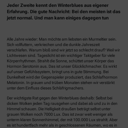
Jeder Zweite kennt den Winterblues aus eigener
Erfahrung. Die gute Nachricht: Bei den meisten ist das
jetzt normal. Und man kann einiges dagegen tun
Alle Jahre wieder: Man möchte am liebsten ein Murmeltier sein.
Sich vollfuttern, verkriechen und die dunkle Jahreszeit
verschlafen. Warum bloß sind wir jetzt so schlecht drauf? Weil wir
Lichtwesen sind. Tageslicht ist ein wichtiger Taktgeber für viele
Körperrhythmen. Strahlt die Sonne, schüttet unser Körper das
Hormon Serotonin aus. Das ist unser Glücklichmacher. Es wirkt
auf unser Gefühlssystem, bringt uns in gute Stimmung. Bei
Dunkelheit wird der Gegenspieler produziert, das Schlafhormon
Melatonin. In grauen und trüben Monaten stehen wir verstärkt
unter dem Einfluss dieses Schläfrigmachers.
Der wichtigste Rat gegen den Winterblues deshalb: Selbst bei
dicken Wolken jeden Tag rausgehen und dabei ab und zu in den
Himmel schauen. Die Helligkeit draußen beträgt selbst unter
grauen Wolken noch 7000 Lux. Das ist zwar weit weniger als
unterm klaren Sonnenhimmel, der mit 100.000 Lux strahlt. Aber
es ist hundertfach mehr als in geschlossenen Räumen, wo es in