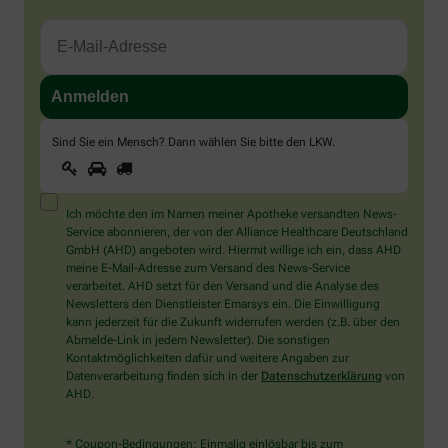
Sind Sie ein Mensch? Dann wählen Sie bitte
den LKW
.
1
2
3
Sind
Sie
ein
Mensch?
Ich möchte den im Namen meiner Apotheke versandten News-
Dann
Service abonnieren, der von der Alliance Healthcare Deutschland
wählen
GmbH (AHD) angeboten wird. Hiermit willige ich ein, dass AHD
Sie
meine E-Mail-Adresse zum Versand des News-Service
bitte
verarbeitet. AHD setzt für den Versand und die Analyse des
den
Newsletters den Dienstleister Emarsys ein. Die Einwilligung
LKW.
kann jederzeit für die Zukunft widerrufen werden (z.B. über den
Abmelde-Link in jedem Newsletter). Die sonstigen
Kontaktmöglichkeiten dafür und weitere Angaben zur
Datenverarbeitung finden sich in der
Datenschutzerklärung
von
AHD.
* Coupon-Bedingungen: Einmalig einlösbar bis zum