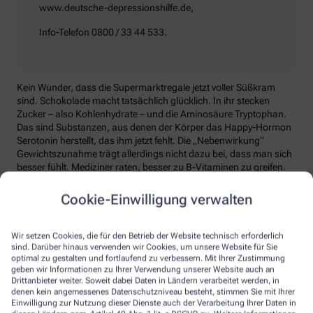
www.deutsche-depressionshilfe.de,
Info-Telefon 0800 / 33 44 533.
Kein Wunder, dass die Supermarktregale jetzt voller Süßkram
sind. Schokolade macht tatsächlich glücklich. In ihr stecken
Zucker – also Kohlenhydrate – und die Aminosäure Tryptophan.
Das sind Substanzen, aus denen der Körper das Happy-Hormon
Serotonin herstellt, das ihm jetzt fehlt. Die „Nebenwirkung“
Gewichtszunahme trägt allerdings nicht dazu bei, dass man sich
besser fühlt. Mediziner raten, besser zu B-Vitaminen zu greifen.
Die liefern unter anderem Baustoffe für Serotonin, fördern den
Energiestoffwechsel und unterstützen die Stressverarbeitung.
Cookie-Einwilligung verwalten
Kontraproduktiv beim Wintertief: sich einzuigeln und
zurückzuziehen. Im Gegenteil: Aktiv zu bleiben, mit Familie und
Wir setzen Cookies, die für den Betrieb der Website technisch erforderlich
Freunden etwas zu unternehmen, viel frische Luft zu tanken und
sind. Darüber hinaus verwenden wir Cookies, um unsere Website für Sie
sich zum Beispiel mit seinem Hobby intensiv zu beschäftigen, hebt
optimal zu gestalten und fortlaufend zu verbessern. Mit Ihrer Zustimmung
geben wir Informationen zu Ihrer Verwendung unserer Website auch an
die Laune. Dabei hilft, sich jeden Sonntag zu notieren, was man in
Drittanbieter weiter. Soweit dabei Daten in Ländern verarbeitet werden, in
der kommenden Woche Schönes machen will.
denen kein angemessenes Datenschutzniveau besteht, stimmen Sie mit Ihrer
Einwilligung zur Nutzung dieser Dienste auch der Verarbeitung Ihrer Daten in
Sommer-Feeling lässt sich auch zurückholen: mit anderen in