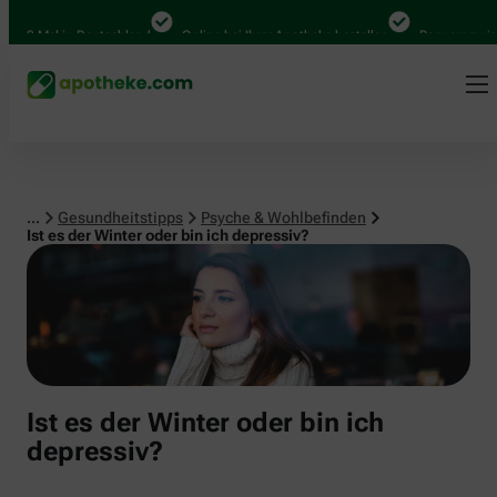
Psyche & Wohlbefinden
000 Mal in Deutschland
Online bei Ihrer Apotheke bestellen
Bequem zwische
...
Gesundheitstipps
Psyche & Wohlbefinden
Ist es der Winter oder bin ich depressiv?
Ist es der Winter oder bin ich
depressiv?