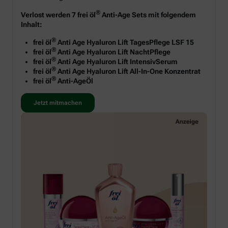
®
Verlost werden 7 frei öl
Anti-Age Sets mit folgendem
Inhalt:
®
frei öl
Anti Age Hyaluron Lift TagesPflege LSF 15
®
frei öl
Anti Age Hyaluron Lift NachtPflege
®
frei öl
Anti Age Hyaluron Lift IntensivSerum
®
frei öl
Anti Age Hyaluron Lift All-In-One Konzentrat
®
frei öl
Anti-AgeÖl
Jetzt mitmachen