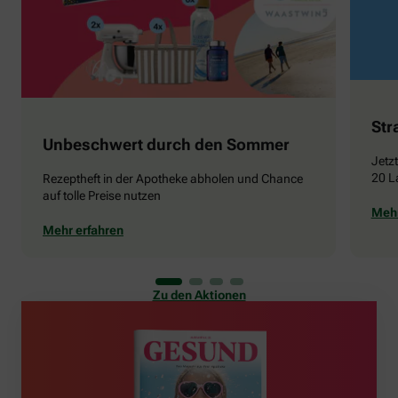
Str
Unbeschwert durch den Sommer
Jetz
20 L
Rezeptheft in der Apotheke abholen und Chance
auf tolle Preise nutzen
Mehr
Mehr erfahren
Zu den Aktionen