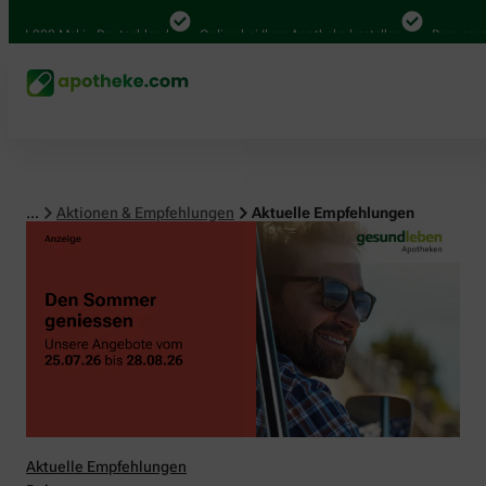
.000 Mal in Deutschland
Online bei Ihrer Apotheke bestellen
Bequem zwisch
...
Aktionen & Empfehlungen
Aktuelle Empfehlungen
Aktuelle Empfehlungen