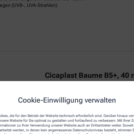
egen (UVB-, UVA-Strahlen)
Cicaplast Baume B5+, 40 
La Roche Posay CICAPLAST Baume B5+ ist
Cookie-Einwilligung verwalten
irritierte Haut.
Das reparierende Balsam
u
repariert die Haut von Erwachsenen, Kind
kies, die für den Betrieb der Website technisch erforderlich sind. Darüber hinaus v
Die Creme zeichnet sich durch eine beson
nsere Website für Sie optimal zu gestalten und fortlaufend zu verbessern. Mit Ihrer
empfindliche Haut am Körper, Gesicht und
ormationen zu Ihrer Verwendung unserer Website auch an Drittanbieter weiter. Soweit
Dexpanthenol bezeichnet, wirkt regenerie
rarbeitet werden, in denen kein angemessenes Datenschutzniveau besteht, stimmen Si