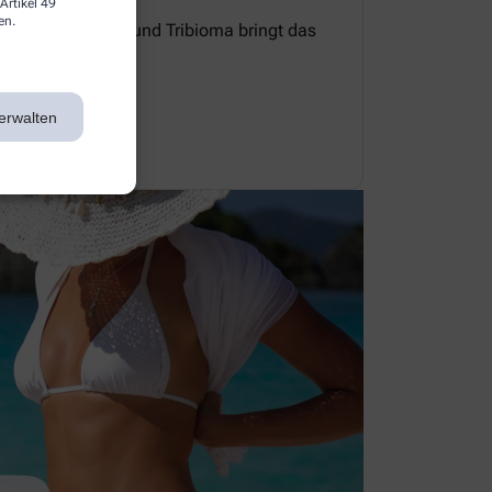
Artikel 49
en.
e Zellerneuerung und Tribioma bringt das
 Gleichgewicht.
erwalten