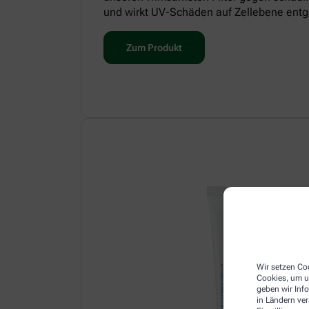
und wirkt UV-Schäden auf Zellebene entg
Zum Produkt
Wir setzen Coo
Cookies, um u
geben wir Inf
in Ländern ve