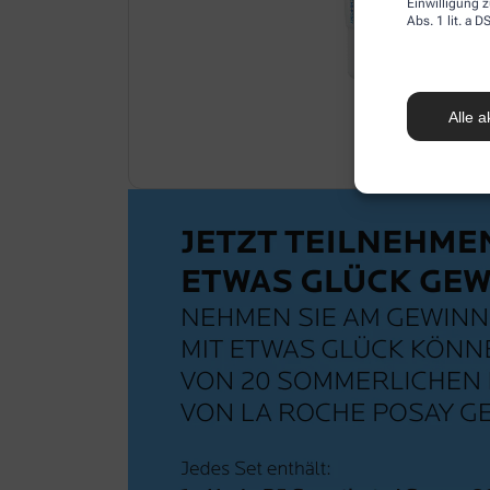
Einwilligung z
Abs. 1 lit. a
Alle a