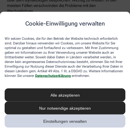
meisten Fällen verschwinden die Probleme mit den
Wechseljahren.
Voraussetzung für eine erfolgreiche Behandlung ist allerdings
Cookie-Einwilligung verwalten
immer, dass die Endometriose auch als solche erkannt wird.
Regelmäßig heftige Regelschmerzen sollten Frauen deshalb ernst
nehmen und ärztlich abklären lassen. Und sich auf keinen Fall
Wir setzen Cookies, die für den Betrieb der Website technisch erforderlich
einreden lassen, sie seien normal.
sind. Darüber hinaus verwenden wir Cookies, um unsere Website für Sie
optimal zu gestalten und fortlaufend zu verbessern. Mit Ihrer Zustimmung
geben wir Informationen zu Ihrer Verwendung unserer Website auch an
Drittanbieter weiter. Soweit dabei Daten in Ländern verarbeitet werden, in
denen kein angemessenes Datenschutzniveau besteht, stimmen Sie mit Ihrer
Einwilligung zur Nutzung dieser Dienste auch der Verarbeitung Ihrer Daten in
diesen Ländern gem. Artikel 49 Abs. 1 lit. a DSGVO zu. Weitere Informationen
können Sie unserer
Datenschutzerklärung
entnehmen.
Alle akzeptieren
Melden Sie sich hier an und sichern Sie
Nur notwendige akzeptieren
sich Ihren 10% Gutschein* für unsere
Apotheke
Einstellungen verwalten