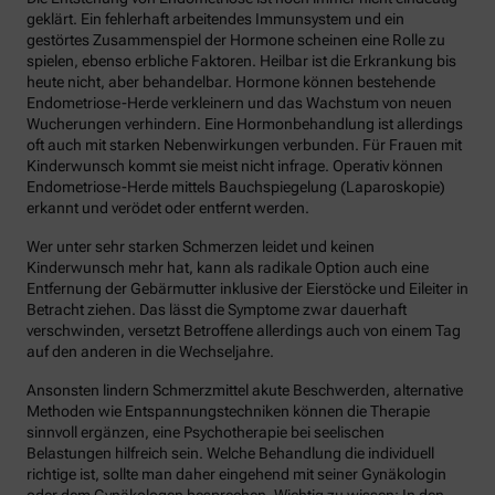
geklärt. Ein fehlerhaft arbeitendes Immunsystem und ein
gestörtes Zusammenspiel der Hormone scheinen eine Rolle zu
spielen, ebenso erbliche Faktoren. Heilbar ist die Erkrankung bis
heute nicht, aber behandelbar. Hormone können bestehende
Endometriose-Herde verkleinern und das Wachstum von neuen
Wucherungen verhindern. Eine Hormonbehandlung ist allerdings
oft auch mit starken Nebenwirkungen verbunden. Für Frauen mit
Kinderwunsch kommt sie meist nicht infrage. Operativ können
Endometriose-Herde mittels Bauchspiegelung (Laparoskopie)
erkannt und verödet oder entfernt werden.
Wer unter sehr starken Schmerzen leidet und keinen
Kinderwunsch mehr hat, kann als radikale Option auch eine
Entfernung der Gebärmutter inklusive der Eierstöcke und Eileiter in
Betracht ziehen. Das lässt die Symptome zwar dauerhaft
verschwinden, versetzt Betroffene allerdings auch von einem Tag
auf den anderen in die Wechseljahre.
Ansonsten lindern Schmerzmittel akute Beschwerden, alternative
Methoden wie Entspannungstechniken können die Therapie
sinnvoll ergänzen, eine Psychotherapie bei seelischen
Belastungen hilfreich sein. Welche Behandlung die individuell
richtige ist, sollte man daher eingehend mit seiner Gynäkologin
oder dem Gynäkologen besprechen. Wichtig zu wissen: In den