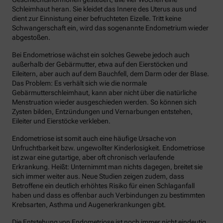
Schleimhaut heran. Sie kleidet das Innere des Uterus aus und
dient zur Einnistung einer befruchteten Eizelle. Tritt keine
Schwangerschaft ein, wird das sogenannte Endometrium wieder
abgestoßen.
Bei Endometriose wächst ein solches Gewebe jedoch auch
außerhalb der Gebärmutter, etwa auf den Eierstöcken und
Eileitern, aber auch auf dem Bauchfell, dem Darm oder der Blase.
Das Problem: Es verhält sich wie die normale
Gebärmutterschleimhaut, kann aber nicht über die natürliche
Menstruation wieder ausgeschieden werden. So können sich
Zysten bilden, Entzündungen und Vernarbungen entstehen,
Eileiter und Eierstöcke verkleben.
Endometriose ist somit auch eine häufige Ursache von
Unfruchtbarkeit bzw. ungewollter Kinderlosigkeit. Endometriose
ist zwar eine gutartige, aber oft chronisch verlaufende
Erkrankung. Heißt: Unternimmt man nichts dagegen, breitet sie
sich immer weiter aus. Neue Studien zeigen zudem, dass
Betroffene ein deutlich erhöhtes Risiko für einen Schlaganfall
haben und dass es offenbar auch Verbindungen zu bestimmten
Krebsarten, Asthma und Augenerkrankungen gibt.
Die Entstehung von Endometriose ist noch immer nicht eindeutig