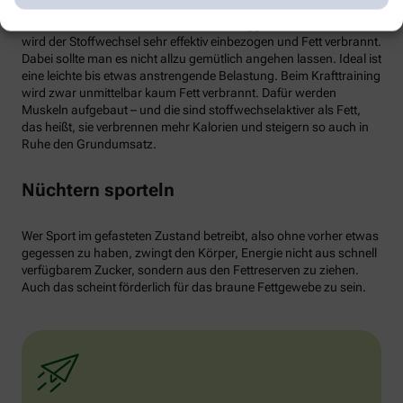
von weißen Fettzellen in braunes Fett begünstigen und dessen
Aktivität erhöhen. Ab circa 30 Minuten Joggen oder Radfahren
wird der Stoffwechsel sehr effektiv einbezogen und Fett verbrannt.
Dabei sollte man es nicht allzu gemütlich angehen lassen. Ideal ist
eine leichte bis etwas anstrengende Belastung. Beim Krafttraining
wird zwar unmittelbar kaum Fett verbrannt. Dafür werden
Muskeln aufgebaut – und die sind stoffwechselaktiver als Fett,
das heißt, sie verbrennen mehr Kalorien und steigern so auch in
Ruhe den Grundumsatz.
Nüchtern sporteln
Wer Sport im gefasteten Zustand betreibt, also ohne vorher etwas
gegessen zu haben, zwingt den Körper, Energie nicht aus schnell
verfügbarem Zucker, sondern aus den Fettreserven zu ziehen.
Auch das scheint förderlich für das braune Fettgewebe zu sein.