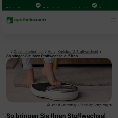
Herz, Kreislauf & Stoffwechsel
0 Mal in Deutschland
Online bei Ihrer Apotheke bestellen
Bequem zwischen
...
Gesundheitstipps
Herz, Kreislauf & Stoffwechsel
So bringen Sie Ihren Stoffwechsel auf Trab
© Leonid Lastremskyi / iStock by Getty Images
So bringen Sie Ihren Stoffwechsel