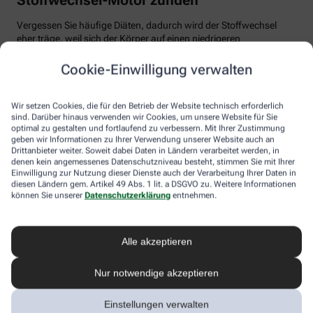
Vergessen Sie häufige Diäten, dadurch wird der Stoffwechsel
eher träge, weil sich der Körper auf einen niedrigeren
Energiebedarf einstellt. Auch Fast Food und Fertiggerichte sollten
vom Speiseplan gestrichen werden. Studien zeigen, dass der
Cookie-Einwilligung verwalten
Körper bei der Verarbeitung von hochverarbeiteten Lebensmitteln
weniger Energie benötigt als für unverarbeitete.
Wir setzen Cookies, die für den Betrieb der Website technisch erforderlich
Tim Hollstein rät zu einer proteinreichen Ernährung (Vorsicht bei
sind. Darüber hinaus verwenden wir Cookies, um unsere Website für Sie
optimal zu gestalten und fortlaufend zu verbessern. Mit Ihrer Zustimmung
Vorerkrankungen wie Nierenleiden!). Denn Proteine sind nicht nur
geben wir Informationen zu Ihrer Verwendung unserer Website auch an
gut für den Muskelaufbau, der Körper benötigt auch viel Energie,
Drittanbieter weiter. Soweit dabei Daten in Ländern verarbeitet werden, in
um Eiweiß abzubauen. Das regt den Stoffwechsel an. Proteine
denen kein angemessenes Datenschutzniveau besteht, stimmen Sie mit Ihrer
stecken vor allem in magerem Fleisch, Fisch und Milchprodukten
Einwilligung zur Nutzung dieser Dienste auch der Verarbeitung Ihrer Daten in
wie Quark und Skyr. Auch sogenannte thermogene Lebensmittel
diesen Ländern gem. Artikel 49 Abs. 1 lit. a DSGVO zu. Weitere Informationen
wie Chilis oder Ingwer können das braune Fettgewebe aktivieren
können Sie unserer
Datenschutzerklärung
entnehmen.
und den Energieverbrauch erhöhen.
In Bewegung kommen
Alle akzeptieren
Der richtige Mix macht’s
Nur notwendige akzeptieren
Ohne regelmäßige Bewegung purzeln die Pfunde meistens nicht.
Einstellungen verwalten
Besonders Ausdauersport kann laut Forschern die Umwandlung