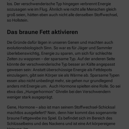
los. Der verschwenderische Typ hingegen verbrennt Energie
sozusagen wie im Flug. Ähnlich wie nicht alle Menschen gleich
groß seien, hätten eben auch nicht alle denselben Stoffwechsel,
so Hollstein.
Das braune Fett aktivieren
Die Gründe dafür lägen in unseren Genen und machten auch
evolutionsbiologisch Sinn. So war es für Jäger und Sammler
überlebenswichtig, Energie zu sparen, um sich für schlechte
Zeiten zu wappnen – der sparsame Typ. Auf der anderen Seite
könnte der verschwenderische Typ besser an Kälte angepasst
gewesen sein: Anstatt überschüssige Energie als Fettdepots
einzulagern, gibt sein Körper sie als Wärme ab. Sparsame Typen
essen also nicht unbedingt mehr, sie gehen nur grundlegend
anders mit Energie um. Auch Hormone spielten eine Rolle. So sei
etwa das „Hungerhormon“ Ghrelin bei den Verschwendern
weniger stark ausgeprägt.
Gene, Hormone – also ist man seinem Stoffwechsel-Schicksal
machtlos ausgeliefert? Nein, denn hier kommt das sogenannte
braune Fettgewebe ins Spiel. Es befindet sich im Bereich des
Schlüsselbeins und des Nackens und ist eine Art körpereigene