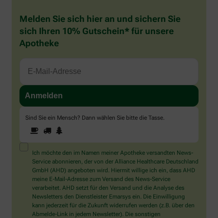
Melden Sie sich hier an und sichern Sie
sich Ihren 10% Gutschein* für unsere
Apotheke
Sind Sie ein Mensch? Dann wählen Sie bitte
die Tasse
.
1
2
3
Sind
Sie
ein
Mensch?
Ich möchte den im Namen meiner Apotheke versandten News-
Dann
Service abonnieren, der von der Alliance Healthcare Deutschland
wählen
GmbH (AHD) angeboten wird. Hiermit willige ich ein, dass AHD
Sie
meine E-Mail-Adresse zum Versand des News-Service
bitte
verarbeitet. AHD setzt für den Versand und die Analyse des
die
Newsletters den Dienstleister Emarsys ein. Die Einwilligung
Tasse.
kann jederzeit für die Zukunft widerrufen werden (z.B. über den
Abmelde-Link in jedem Newsletter). Die sonstigen