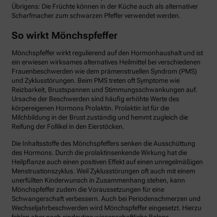
Übrigens: Die Früchte können in der Küche auch als alternativer
Scharfmacher zum schwarzen Pfeffer verwendet werden.
So wirkt Mönchspfeffer
Mönchspfeffer wirkt regulierend auf den Hormonhaushalt und ist
ein erwiesen wirksames alternatives Heilmittel bei verschiedenen
Frauenbeschwerden wie dem prämenstruellen Syndrom (PMS)
und Zyklusstörungen. Beim PMS treten oft Symptome wie
Reizbarkeit, Brustspannen und Stimmungsschwankungen auf.
Ursache der Beschwerden sind häufig erhöhte Werte des
körpereigenen Hormons Prolaktin. Prolaktin ist für die
Milchbildung in der Brust zuständig und hemmt zugleich die
Reifung der Follikel in den Eierstöcken.
Die Inhaltsstoffe des Mönchspfeffers senken die Ausschüttung
des Hormons. Durch die prolaktinsenkende Wirkung hat die
Heilpflanze auch einen positiven Effekt auf einen unregelmäßigen
Menstruationszyklus. Weil Zyklusstörungen oft auch mit einem
unerfüllten Kinderwunsch in Zusammenhang stehen, kann
Mönchspfeffer zudem die Voraussetzungen für eine
Schwangerschaft verbessern. Auch bei Periodenschmerzen und
Wechseljahrbeschwerden wird Mönchspfeffer eingesetzt. Hierzu