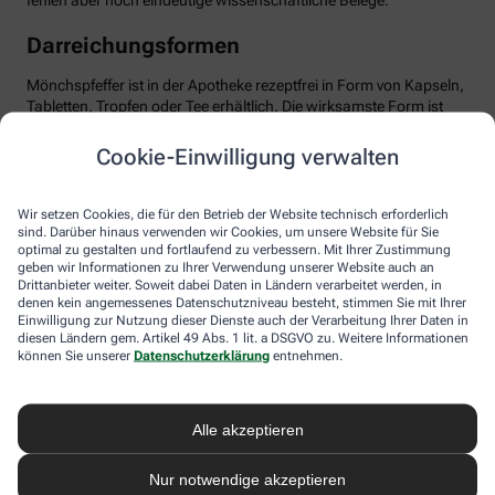
fehlen aber noch eindeutige wissenschaftliche Belege.
Darreichungsformen
Mönchspfeffer ist in der Apotheke rezeptfrei in Form von Kapseln,
Tabletten, Tropfen oder Tee erhältlich. Die wirksamste Form ist
das standardisierte Trockenextrakt, optimal dosiert mit etwa 20
mg pro Tag. Wichtig: Man sollte Geduld haben und das Präparat
Cookie-Einwilligung verwalten
mindestens über drei Menstruationszyklen einnehmen, bis sich
die positiven Effekte entfalten können. Mönchspfeffer ist in der
Regel gut verträglich. Dennoch sollten Sie die Anwendung ärztlich
Wir setzen Cookies, die für den Betrieb der Website technisch erforderlich
besprechen, besonders bei gleichzeitiger Einnahme von
sind. Darüber hinaus verwenden wir Cookies, um unsere Website für Sie
optimal zu gestalten und fortlaufend zu verbessern. Mit Ihrer Zustimmung
Medikamenten, die auf Dopamin-Rezeptoren wirken,
geben wir Informationen zu Ihrer Verwendung unserer Website auch an
beispielsweise bei psychischen Erkrankungen. Ebenso sollte
Drittanbieter weiter. Soweit dabei Daten in Ländern verarbeitet werden, in
Mönchspfeffer nicht in Schwangerschaft oder Stillzeit
denen kein angemessenes Datenschutzniveau besteht, stimmen Sie mit Ihrer
eingenommen werden, da er u.a. die Milchproduktion stören
Einwilligung zur Nutzung dieser Dienste auch der Verarbeitung Ihrer Daten in
kann.
diesen Ländern gem. Artikel 49 Abs. 1 lit. a DSGVO zu. Weitere Informationen
können Sie unserer
Datenschutzerklärung
entnehmen.
Alle akzeptieren
Nur notwendige akzeptieren