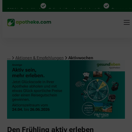
000 Mal in Deutschland
Online bei Ihrer Apotheke bestellen
Bequem zwische
...
Aktionen & Empfehlungen
Aktivwochen
Den Frühling aktiv erleben