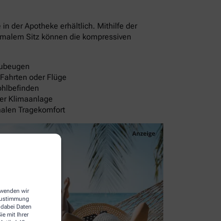
 der Apotheke erhältlich. Mithilfe der
timalem Sitz können die kompressiven
rzubeugen
 Fahrten oder Flüge
ohlbefinden
der Klimaanlage
malen Tragekomfort
erwenden wir
 Zustimmung
 dabei Daten
e mit Ihrer