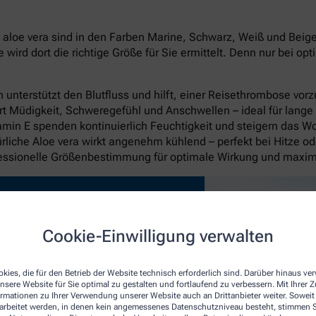
oe vera sind in den Farben Marine, Schwarz, Weiß und Beige in
rd dort die richtige Größe für Sie ermittelt. Denn nur bei op
unterstützt den Blutfluss und hilft, einer Reisethrombose vo
rt Müdigkeit, Schweregefühl und Anschwellen – ideal für lange
itamin E spenden kontinuierlich Feuchtigkeit und steigern das W
liche Aloe vera wirkt angenehm kühlend – perfekt bei Hitze o
fessionelle Größenbestimmung für optimale Wirkung und maxi
Cookie-Einwilligung verwalten
kies, die für den Betrieb der Website technisch erforderlich sind. Darüber hinaus v
nsere Website für Sie optimal zu gestalten und fortlaufend zu verbessern. Mit Ihrer
ormationen zu Ihrer Verwendung unserer Website auch an Drittanbieter weiter. Soweit
rarbeitet werden, in denen kein angemessenes Datenschutzniveau besteht, stimmen Si