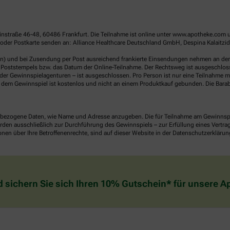
linstraße 46-48, 60486 Frankfurt. Die Teilnahme ist online unter www.apotheke.com 
der Postkarte senden an: Alliance Healthcare Deutschland GmbH, Despina Kalaitzido
en) und bei Zusendung per Post ausreichend frankierte Einsendungen nehmen an der V
Poststempels bzw. das Datum der Online-Teilnahme. Der Rechtsweg ist ausgeschlossen
er Gewinnspielagenturen – ist ausgeschlossen. Pro Person ist nur eine Teilnahme mö
dem Gewinnspiel ist kostenlos und nicht an einem Produktkauf gebunden. Die Barab
ezogene Daten, wie Name und Adresse anzugeben. Die für Teilnahme am Gewinnspiel 
n ausschließlich zur Durchführung des Gewinnspiels – zur Erfüllung eines Vertrages
nen über Ihre Betroffenenrechte, sind auf dieser Website in der Datenschutzerklärun
d sichern Sie sich Ihren 10% Gutschein* für unsere 