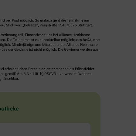
und per Post möglich. So einfach geht die Teilnahme am
u, Stichwort „Belsana“, Pragstraße 154, 70376 Stuttgart.
erlosung teil. Einsendeschluss bei Alliance Healthcare
. Die Teilnahme ist nur unmittelbar möglich; das heißt, eine
glich. Minderjährige und Mitarbeiter der Alliance Healthcare
löse der Gewinne ist nicht möglich. Die Gewinner werden aus
erforderlichen Daten sind entsprechend als Pflichtfelder
 gemäß Art. 6 Nr. 1 lit. b) DSGVO – verwendet. Weitere
g einsehbar.
Apotheke