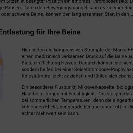
 Sitzen in beengter Position ein erhöhtes Thromboserisiko. Die
ige Pausen. Durch den Bewegungsmangel kann es zu einer Re
oder schwere Beine, können den lang ersehnten Start in den 
ntlastung für Ihre Beine
Hier bieten die kompressiven Strümpfe der Marke B
einen medizinisch wirksamen Druck auf die Beine au
Blutes in Richtung Herzen. Dadurch können sie nich
sondern helfen bei einer Reisethrombose-Prophylaxe
Kniestrümpfe leicht anziehen und fühlen sich eben
Ein besonderer Pluspunkt: Mikroverkapselte, biologi
Haut beim Tragen mit Feuchtigkeit. Das steigert da
bei sommerlichen Temperaturen, denn die eingearbei
kühlenden Effekt, der gerade bei trockener Luft in k
echter Mehrwert sein kann.