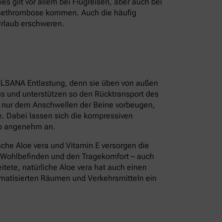
s gilt vor allem bei Flugreisen, aber auch bei
isethrombose kommen. Auch die häufig
Urlaub erschweren.
ELSANA Entlastung, denn sie üben von außen
s und unterstützen so den Rücktransport des
t nur dem Anschwellen der Beine vorbeugen,
. Dabei lassen sich die kompressiven
so angenehm an.
sche Aloe vera und Vitamin E versorgen die
s Wohlbefinden und den Tragekomfort – auch
tete, natürliche Aloe vera hat auch einen
limatisierten Räumen und Verkehrsmitteln ein