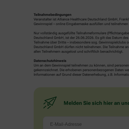
Teilnahmebedingungen
Veranstalter ist Alliance Healthcare Deutschland GmbH, Frank
Gewinnspiel – online Eingabemaske ausfüllen und teilnehmen o
Nur vollständig ausgefüllte Teilnahmeformulare (Pflichtangab
Deutschland GmbH, ist der 26.06.2026. Es gilt das Datum des 
Teilnahme über Dritte – insbesondere sog. Gewinnspielclubs od
Deutschland GmbH dürfen nicht teilnehmen. Die Teilnahme an 
allen Teilnehmern ausgelost und schriftlich benachrichtigt.
Datenschutzhinweis
Um an dem Gewinnspiel teilnehmen zu können, sind personenb
gekennzeichnet. Die erhobenen personenbezogenen Daten werde
Informationen auf Grund dieser Datenerhebung, z.B. Informatio
Melden Sie sich hier an un