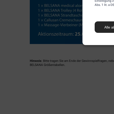
Einwilligung z
Abs. 1 lit. a
Alle a
Hinweis
: Bitte tragen Sie am Ende der Gewinnspielfragen, ne
BELSANA Größentabellen.