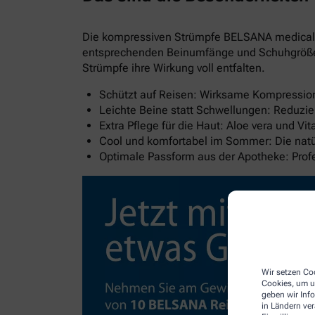
Die kompressiven Strümpfe BELSANA medical al
entsprechenden Beinumfänge und Schuhgröße wi
Strümpfe ihre Wirkung voll entfalten.
Schützt auf Reisen: Wirksame Kompression 
Leichte Beine statt Schwellungen: Reduzie
Extra Pflege für die Haut: Aloe vera und V
Cool und komfortabel im Sommer: Die natür
Optimale Passform aus der Apotheke: Pro
Wir setzen Coo
Cookies, um u
geben wir Inf
in Ländern ve