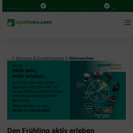
00 Mal in Deutschland
Online bei Ihrer Apotheke bestellen
Bequem zwische
...
Aktionen & Empfehlungen
Aktivwochen
Den Frühling aktiv erleben