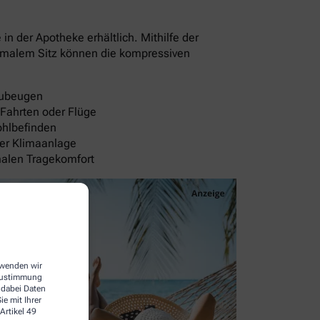
 der Apotheke erhältlich. Mithilfe der
timalem Sitz können die kompressiven
rzubeugen
 Fahrten oder Flüge
ohlbefinden
der Klimaanlage
malen Tragekomfort
erwenden wir
 Zustimmung
 dabei Daten
e mit Ihrer
Artikel 49