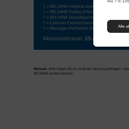
Abs. 1 lit. a
Alle a
Hinweis
: Bitte tragen Sie am Ende der Gewinnspielfragen, ne
BELSANA Größentabellen.