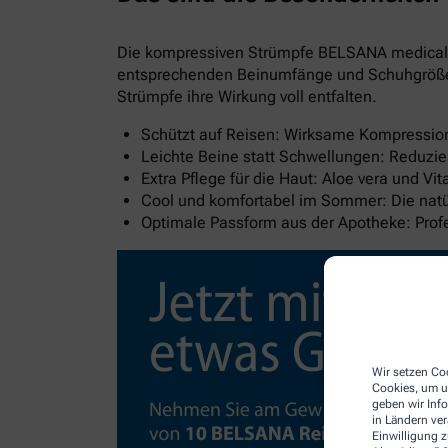
Die kompressiven Strümpfe BELSANA medical al
entsprechenden Beinumfänge und Schuhgröße wi
Strümpfe ihre Wirkung voll entfalten.
Schützt auf Reisen: Wirksame Kompression 
Leichte Beine statt Schwellungen: Reduzie
Extra Pflege für die Haut: Aloe vera und V
Cool und komfortabel im Sommer: Die natür
Optimale Passform aus der Apotheke: Pro
Wir setzen Coo
Cookies, um u
geben wir Inf
in Ländern ve
Einwilligung z