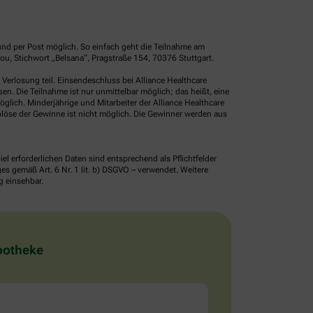
und per Post möglich. So einfach geht die Teilnahme am
u, Stichwort „Belsana“, Pragstraße 154, 70376 Stuttgart.
erlosung teil. Einsendeschluss bei Alliance Healthcare
. Die Teilnahme ist nur unmittelbar möglich; das heißt, eine
glich. Minderjährige und Mitarbeiter der Alliance Healthcare
löse der Gewinne ist nicht möglich. Die Gewinner werden aus
erforderlichen Daten sind entsprechend als Pflichtfelder
 gemäß Art. 6 Nr. 1 lit. b) DSGVO – verwendet. Weitere
g einsehbar.
Apotheke