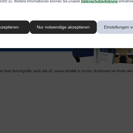
 DSGVO zu. Weitere Informationen können Sie unserer
Datenschutzerklärung
entnehm
kzeptieren
Nur notwendige akzeptieren
Einstellungen v
ben Ihrer Schuhgröße, auch das cC- sowie cB-Maß in cm ein. So können wir Ihnen den 