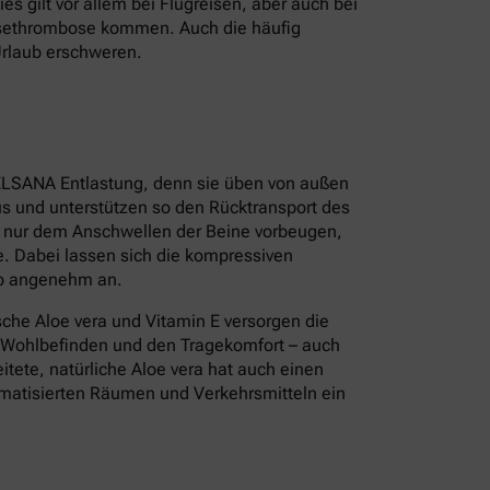
s gilt vor allem bei Flugreisen, aber auch bei
isethrombose kommen. Auch die häufig
Urlaub erschweren.
ELSANA Entlastung, denn sie üben von außen
s und unterstützen so den Rücktransport des
t nur dem Anschwellen der Beine vorbeugen,
. Dabei lassen sich die kompressiven
so angenehm an.
sche Aloe vera und Vitamin E versorgen die
s Wohlbefinden und den Tragekomfort – auch
tete, natürliche Aloe vera hat auch einen
limatisierten Räumen und Verkehrsmitteln ein