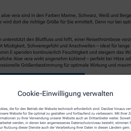
oe vera sind in den Farben Marine, Schwarz, Weiß und Beige in
rd dort die richtige Größe für Sie ermittelt. Denn nur bei op
unterstützt den Blutfluss und hilft, einer Reisethrombose vo
rt Müdigkeit, Schweregefühl und Anschwellen – ideal für lange
itamin E spenden kontinuierlich Feuchtigkeit und steigern das W
liche Aloe vera wirkt angenehm kühlend – perfekt bei Hitze o
fessionelle Größenbestimmung für optimale Wirkung und maxi
Cookie-Einwilligung verwalten
kies, die für den Betrieb der Website technisch erforderlich sind. Darüber hinaus v
nsere Website für Sie optimal zu gestalten und fortlaufend zu verbessern. Mit Ihrer
ormationen zu Ihrer Verwendung unserer Website auch an Drittanbieter weiter. Soweit
rarbeitet werden, in denen kein angemessenes Datenschutzniveau besteht, stimmen Si
ur Nutzung dieser Dienste auch der Verarbeitung Ihrer Daten in diesen Ländern gem. 