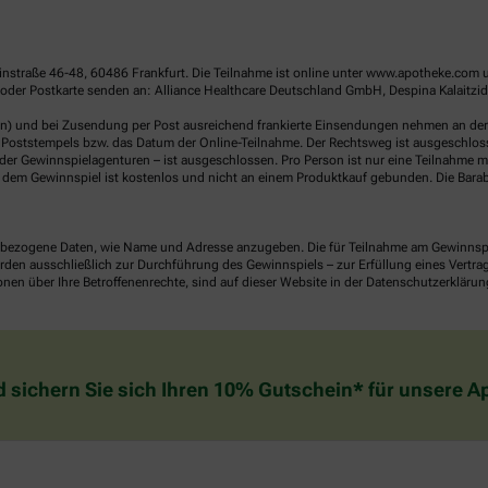
linstraße 46-48, 60486 Frankfurt. Die Teilnahme ist online unter www.apotheke.com 
der Postkarte senden an: Alliance Healthcare Deutschland GmbH, Despina Kalaitzido
en) und bei Zusendung per Post ausreichend frankierte Einsendungen nehmen an der V
Poststempels bzw. das Datum der Online-Teilnahme. Der Rechtsweg ist ausgeschlossen
er Gewinnspielagenturen – ist ausgeschlossen. Pro Person ist nur eine Teilnahme mö
dem Gewinnspiel ist kostenlos und nicht an einem Produktkauf gebunden. Die Barab
ezogene Daten, wie Name und Adresse anzugeben. Die für Teilnahme am Gewinnspiel 
n ausschließlich zur Durchführung des Gewinnspiels – zur Erfüllung eines Vertrages
nen über Ihre Betroffenenrechte, sind auf dieser Website in der Datenschutzerklärun
d sichern Sie sich Ihren 10% Gutschein* für unsere 