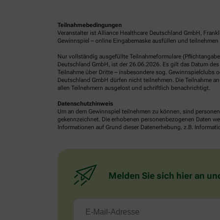
Teilnahmebedingungen
Veranstalter ist Alliance Healthcare Deutschland GmbH, Frank
Gewinnspiel – online Eingabemaske ausfüllen und teilnehmen o
Nur vollständig ausgefüllte Teilnahmeformulare (Pflichtangab
Deutschland GmbH, ist der 26.06.2026. Es gilt das Datum des 
Teilnahme über Dritte – insbesondere sog. Gewinnspielclubs od
Deutschland GmbH dürfen nicht teilnehmen. Die Teilnahme an 
allen Teilnehmern ausgelost und schriftlich benachrichtigt.
Datenschutzhinweis
Um an dem Gewinnspiel teilnehmen zu können, sind personenb
gekennzeichnet. Die erhobenen personenbezogenen Daten werde
Informationen auf Grund dieser Datenerhebung, z.B. Informatio
Melden Sie sich hier an un