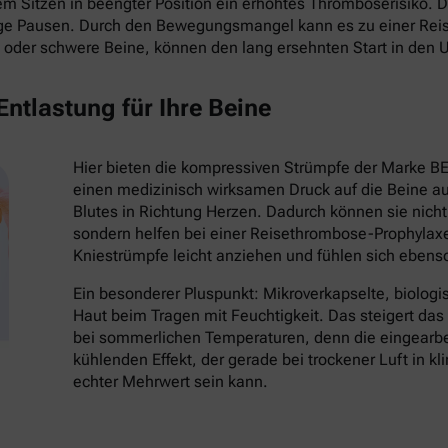
 Sitzen in beengter Position ein erhöhtes Thromboserisiko. Die
ige Pausen. Durch den Bewegungsmangel kann es zu einer Re
oder schwere Beine, können den lang ersehnten Start in den 
ntlastung für Ihre Beine
Hier bieten die kompressiven Strümpfe der Marke B
einen medizinisch wirksamen Druck auf die Beine au
Blutes in Richtung Herzen. Dadurch können sie nich
sondern helfen bei einer Reisethrombose-Prophylaxe
Kniestrümpfe leicht anziehen und fühlen sich eben
Ein besonderer Pluspunkt: Mikroverkapselte, biologi
Haut beim Tragen mit Feuchtigkeit. Das steigert da
bei sommerlichen Temperaturen, denn die eingearbei
kühlenden Effekt, der gerade bei trockener Luft in k
echter Mehrwert sein kann.