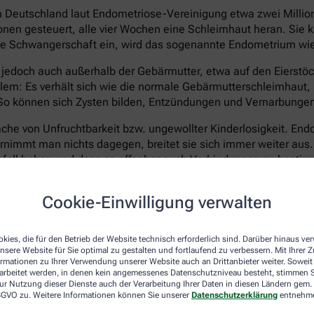
 in Deutschland laut Endometriose-Vereinigung etwa zwei Milli
en gesteuert, alle vier Wochen eine Schleimhaut heran. Sie kl
 keine Schwangerschaft ein, wird das sogenannte Endometrium w
edoch auch außerhalb der Gebärmutter, etwa auf den Eierstöck
em: Es verhält sich wie die normale Gebärmutterschleimhaut, k
 können sich Zysten bilden, Entzündungen und Vernarbungen e
he von Unfruchtbarkeit bzw. ungewollter Kinderlosigkeit. Endom
ernimmt man nichts dagegen, breitet sie sich immer weiter aus
ganfall haben und dass es offenbar auch Verbindungen zu best
Cookie-Einwilligung verwalten
er nicht eindeutig geklärt. Ein fehlerhaft arbeitendes Immun
o erbliche Faktoren. Heilbar ist die Erkrankung bis heute nic
nd das Wachstum von neuen Wucherungen verhindern. Eine Hor
kies, die für den Betrieb der Website technisch erforderlich sind. Darüber hinaus v
n mit Kinderwunsch kommt sie meist nicht infrage. Operativ 
nsere Website für Sie optimal zu gestalten und fortlaufend zu verbessern. Mit Ihrer
ormationen zu Ihrer Verwendung unserer Website auch an Drittanbieter weiter. Soweit
erödet oder entfernt werden.
rarbeitet werden, in denen kein angemessenes Datenschutzniveau besteht, stimmen Si
ur Nutzung dieser Dienste auch der Verarbeitung Ihrer Daten in diesen Ländern gem. 
keinen Kinderwunsch mehr hat, kann als radikale Option auch e
 DSGVO zu. Weitere Informationen können Sie unserer
Datenschutzerklärung
entnehm
as lässt die Symptome zwar dauerhaft verschwinden, versetzt Be