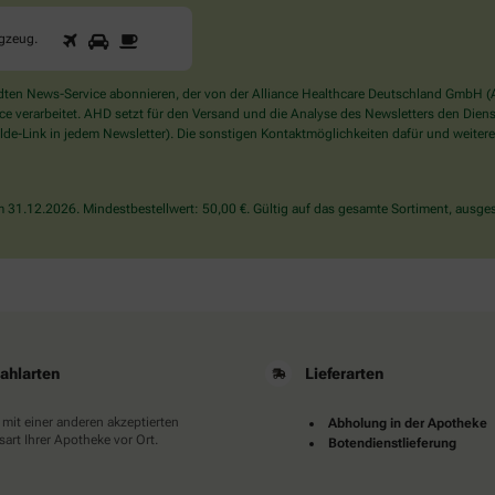
1
2
3
Sind
ugzeug
.
Sie
ein
Mensch?
en News-Service abonnieren, der von der Alliance Healthcare Deutschland GmbH (AH
Dann
verarbeitet. AHD setzt für den Versand und die Analyse des Newsletters den Dienstle
wählen
de-Link in jedem Newsletter). Die sonstigen Kontaktmöglichkeiten dafür und weitere
Sie
bitte
das
31.12.2026. Mindestbestellwert: 50,00 €. Gültig auf das gesamte Sortiment, ausges
Flugzeug.
ahlarten
Lieferarten
 mit einer anderen akzeptierten
Abholung in der Apotheke
art Ihrer Apotheke vor Ort.
Botendienstlieferung