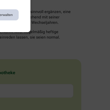
en die Therapie sinnvoll ergänzen, eine
erwalten
lte man daher eingehend mit seiner
 Probleme mit den Wechseljahren.
 erkannt wird. Regelmäßig heftige
einreden lassen, sie seien normal.
Apotheke