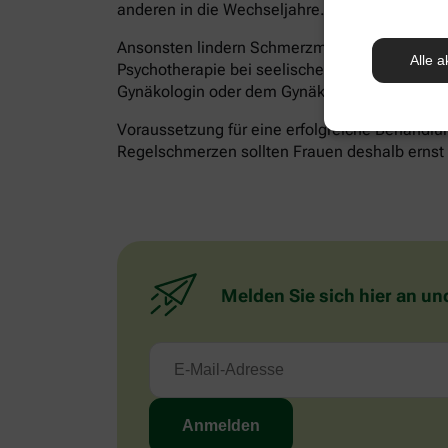
anderen in die Wechseljahre.
Ansonsten lindern Schmerzmittel akute Besch
Alle a
Psychotherapie bei seelischen Belastungen hilf
Gynäkologin oder dem Gynäkologen besprechen
Voraussetzung für eine erfolgreiche Behandlun
Regelschmerzen sollten Frauen deshalb ernst n
Melden Sie sich hier an un