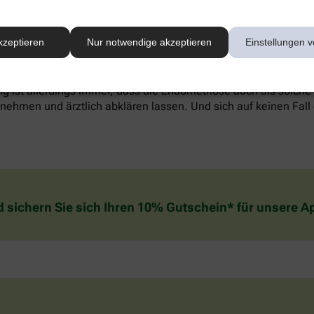
werden, alternative Methoden wie Entspannungstechniken könn
kzeptieren
Nur notwendige akzeptieren
Einstellungen v
reich sein. Welche Behandlung die individuell richtige ist, sol
. Wichtig zu wissen: In den meisten Fällen verschwinden die
g ist allerdings immer, dass die Endometriose auch als solche
ehmen und ärztlich abklären lassen. Und sich auf keinen Fall 
d sichern Sie sich Ihren 10% Gutschein* für unsere 