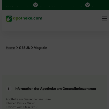
.000 Mal in Deutschland
Online bei Ihrer Apotheke bestellen
Bequem zwisc
Home
GESUND Magazin
Information der Apotheke am Gesundheitszentrum
Apotheke am Gesundheitszentrum
Inhaber: Patrick Müller
Freiherr-vom-Stein-Str. 9