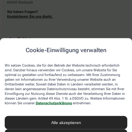
64560 Riedstadt
Sie haben Fragen?
Kontaktieren Sie uns direkt.
Zahlarten
Cookie-Einwilligung verwalten
Bar oder mit einer anderen akzeptierten Zahlungsart Ihrer Apotheke vor Ort.
Wir setzen Cookies, die für den Betrieb der Website technisch erforderlich
sind. Darüber hinaus verwenden wir Cookies, um unsere Website für Sie
Lieferarten
optimal zu gestalten und fortlaufend zu verbessern. Mit Ihrer Zustimmung
geben wir Informationen zu Ihrer Verwendung unserer Website auch an
Drittanbieter weiter. Soweit dabei Daten in Ländern verarbeitet werden, in
Abholung in der Apotheke
denen kein angemessenes Datenschutzniveau besteht, stimmen Sie mit Ihrer
Botendienstlieferung
Einwilligung zur Nutzung dieser Dienste auch der Verarbeitung Ihrer Daten in
diesen Ländern gem. Artikel 49 Abs. 1 lit. a DSGVO zu. Weitere Informationen
können Sie unserer
Datenschutzerklärung
entnehmen.
apotheke.com Informationen
Alle akzeptieren
Newsletter