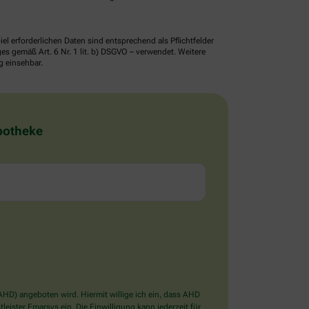
erforderlichen Daten sind entsprechend als Pflichtfelder
 gemäß Art. 6 Nr. 1 lit. b) DSGVO – verwendet. Weitere
g einsehbar.
Apotheke
D) angeboten wird. Hiermit willige ich ein, dass AHD
ister Emarsys ein. Die Einwilligung kann jederzeit für