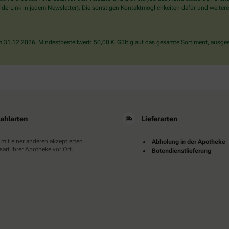
wählen
de-Link in jedem Newsletter). Die sonstigen Kontaktmöglichkeiten dafür und weitere
Sie
bitte
die
31.12.2026. Mindestbestellwert: 50,00 €. Gültig auf das gesamte Sortiment, ausges
Tasse.
ahlarten
Lieferarten
 mit einer anderen akzeptierten
Abholung in der Apotheke
art Ihrer Apotheke vor Ort.
Botendienstlieferung