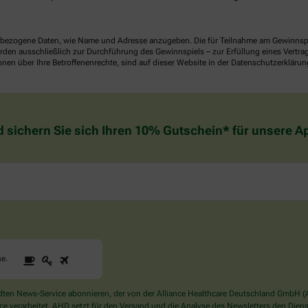
ezogene Daten, wie Name und Adresse anzugeben. Die für Teilnahme am Gewinnspiel 
n ausschließlich zur Durchführung des Gewinnspiels – zur Erfüllung eines Vertrages
nen über Ihre Betroffenenrechte, sind auf dieser Website in der Datenschutzerklärun
d sichern Sie sich Ihren 10% Gutschein* für unsere 
1
2
3
Sind
se
.
Sie
ein
Mensch?
en News-Service abonnieren, der von der Alliance Healthcare Deutschland GmbH (AH
Dann
verarbeitet. AHD setzt für den Versand und die Analyse des Newsletters den Dienstle