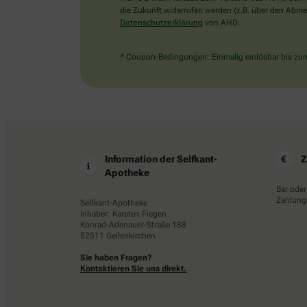
die Zukunft widerrufen werden (z.B. über den Abmel
Datenschutzerklärung
von AHD.
* Coupon-Bedingungen: Einmalig einlösbar bis zum 
Information der Selfkant-
Z
Apotheke
Bar oder
Zahlungs
Selfkant-Apotheke
Inhaber: Karsten Fiegen
Konrad-Adenauer-Straße 188
52511 Geilenkirchen
Sie haben Fragen?
Kontaktieren Sie uns direkt.