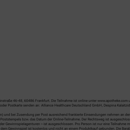
linstraße 46-48, 60486 Frankfurt. Die Teilnahme ist online unter www.apotheke.com 
der Postkarte senden an: Alliance Healthcare Deutschland GmbH, Despina Kalaitzido
en) und bei Zusendung per Post ausreichend frankierte Einsendungen nehmen an der V
Poststempels bzw. das Datum der Online-Teilnahme. Der Rechtsweg ist ausgeschlossen
er Gewinnspielagenturen – ist ausgeschlossen. Pro Person ist nur eine Teilnahme mö
dem Gewinnspiel ist kostenlos und nicht an einem Produktkauf gebunden. Die Barab