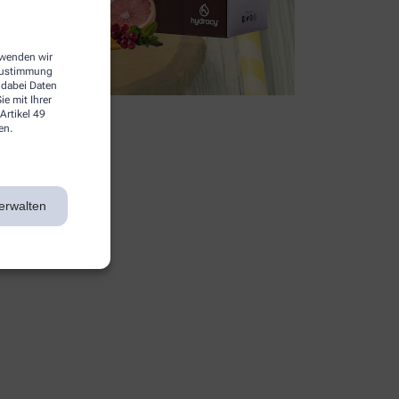
erwenden wir
 Zustimmung
 dabei Daten
e mit Ihrer
Artikel 49
en.
erwalten