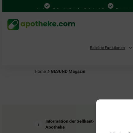
4.000 Mal in Deutschland
Online bei Ihrer Apotheke bestellen
Bequem zwi
Beliebte Funktionen
Home
GESUND Magazin
Information der Selfkant-
Z
Apotheke