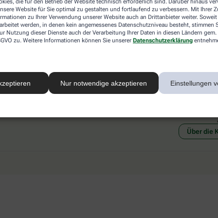
kies, die für den Betrieb der Website technisch erforderlich sind. Darüber hinaus v
 mit einer anderen akzeptierten
Abholung in der Apotheke
nsere Website für Sie optimal zu gestalten und fortlaufend zu verbessern. Mit Ihrer
art Ihrer Apotheke vor Ort.
Botendienstlieferung
ormationen zu Ihrer Verwendung unserer Website auch an Drittanbieter weiter. Soweit
rarbeitet werden, in denen kein angemessenes Datenschutzniveau besteht, stimmen Si
ur Nutzung dieser Dienste auch der Verarbeitung Ihrer Daten in diesen Ländern gem. 
 DSGVO zu. Weitere Informationen können Sie unserer
Datenschutzerklärung
entnehm
kzeptieren
Nur notwendige akzeptieren
Einstellungen v
Social Media
Ein Se
Über die 