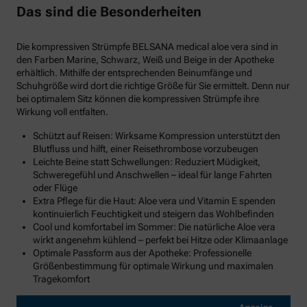
Das sind die Besonderheiten
Die kompressiven Strümpfe BELSANA medical aloe vera sind in
den Farben Marine, Schwarz, Weiß und Beige in der Apotheke
erhältlich. Mithilfe der entsprechenden Beinumfänge und
Schuhgröße wird dort die richtige Größe für Sie ermittelt. Denn nur
bei optimalem Sitz können die kompressiven Strümpfe ihre
Wirkung voll entfalten.
Schützt auf Reisen: Wirksame Kompression unterstützt den
Blutfluss und hilft, einer Reisethrombose vorzubeugen
Leichte Beine statt Schwellungen: Reduziert Müdigkeit,
Schweregefühl und Anschwellen – ideal für lange Fahrten
oder Flüge
Extra Pflege für die Haut: Aloe vera und Vitamin E spenden
kontinuierlich Feuchtigkeit und steigern das Wohlbefinden
Cool und komfortabel im Sommer: Die natürliche Aloe vera
wirkt angenehm kühlend – perfekt bei Hitze oder Klimaanlage
Optimale Passform aus der Apotheke: Professionelle
Größenbestimmung für optimale Wirkung und maximalen
Tragekomfort