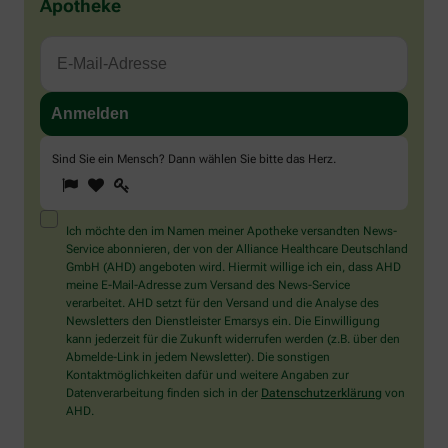
Apotheke
Sind Sie ein Mensch? Dann wählen Sie bitte
das Herz
.
1
2
3
Sind
Sie
ein
Mensch?
Ich möchte den im Namen meiner Apotheke versandten News-
Dann
Service abonnieren, der von der Alliance Healthcare Deutschland
wählen
GmbH (AHD) angeboten wird. Hiermit willige ich ein, dass AHD
Sie
meine E-Mail-Adresse zum Versand des News-Service
bitte
verarbeitet. AHD setzt für den Versand und die Analyse des
das
Newsletters den Dienstleister Emarsys ein. Die Einwilligung
Herz.
kann jederzeit für die Zukunft widerrufen werden (z.B. über den
Abmelde-Link in jedem Newsletter). Die sonstigen
Kontaktmöglichkeiten dafür und weitere Angaben zur
Datenverarbeitung finden sich in der
Datenschutzerklärung
von
AHD.