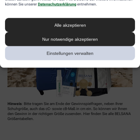
können Sie unserer
Datenschutzerklärung
entnehmen.
Alle akzeptieren
Nur notwendige akzeptieren
Einstellungen verwalten
Hinweis
: Bitte tragen Sie am Ende der Gewinnspielfragen, neben Ihrer
Schuhgröße, auch das cC- sowie cB-Maß in cm ein. So können wir Ihnen
den Gewinn in der richtigen Größe zusenden. Hier finden Sie alle BELSANA
Größentabellen.