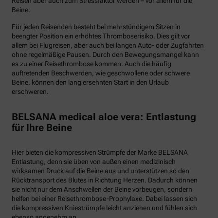
Reisen aber auch zum Stressfaktor werden – vor allem für die
Beine.
Für jeden Reisenden besteht bei mehrstündigem Sitzen in
beengter Position ein erhöhtes Thromboserisiko. Dies gilt vor
allem bei Flugreisen, aber auch bei langen Auto- oder Zugfahrten
ohne regelmäßige Pausen. Durch den Bewegungsmangel kann
es zu einer Reisethrombose kommen. Auch die häufig
auftretenden Beschwerden, wie geschwollene oder schwere
Beine, können den lang ersehnten Start in den Urlaub
erschweren.
BELSANA medical aloe vera: Entlastung
für Ihre Beine
Hier bieten die kompressiven Strümpfe der Marke BELSANA
Entlastung, denn sie üben von außen einen medizinisch
wirksamen Druck auf die Beine aus und unterstützen so den
Rücktransport des Blutes in Richtung Herzen. Dadurch können
sie nicht nur dem Anschwellen der Beine vorbeugen, sondern
helfen bei einer Reisethrombose-Prophylaxe. Dabei lassen sich
die kompressiven Kniestrümpfe leicht anziehen und fühlen sich
ebenso angenehm an.