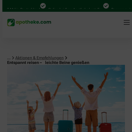
 Mal in Deutschland
Online bei Ihrer Apotheke bestellen
Bequem zwischen 
...
Aktionen & Empfehlungen
Entspannt reisen – leichte Beine genießen