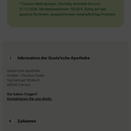
* Coupon-Bedingungen: Einmalig einlösbar bis zum
31.12.2026. Mindestbestellwert: 50,00 €. Gültig auf das
gesamte Sortiment, ausgeschlossen rezeptpflichtige Produkte.
Information der Goetz'sche Apotheke
Goetz'sche Apotheke
Inhaber: Claudius Goetz
Sigmaringer Straße 8
88356 Ostrach
Sie haben Fragen?
Kontaktieren Sie uns direkt.
Zahlarten