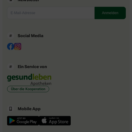
Social Media
Ein Service von
Über die Kooperation
Mobile App