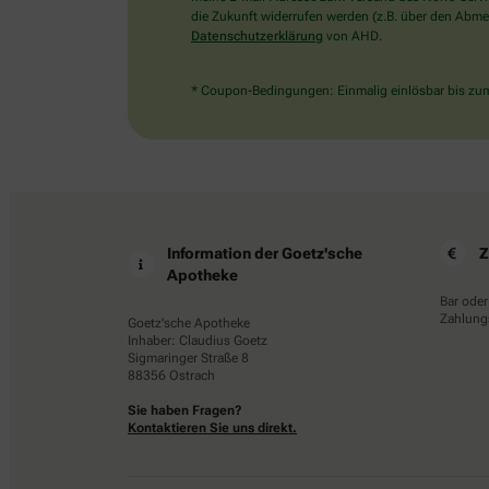
die Zukunft widerrufen werden (z.B. über den Abmel
Datenschutzerklärung
von AHD.
* Coupon-Bedingungen: Einmalig einlösbar bis zum 
Information der Goetz'sche
Z
Apotheke
Bar oder
Zahlungs
Goetz'sche Apotheke
Inhaber: Claudius Goetz
Sigmaringer Straße 8
88356 Ostrach
Sie haben Fragen?
Kontaktieren Sie uns direkt.