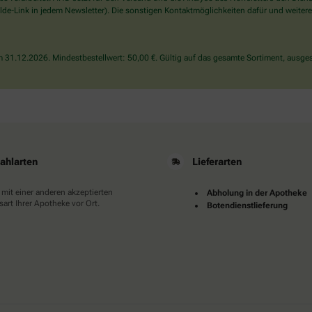
wählen
de-Link in jedem Newsletter). Die sonstigen Kontaktmöglichkeiten dafür und weitere
Sie
bitte
das
31.12.2026. Mindestbestellwert: 50,00 €. Gültig auf das gesamte Sortiment, ausges
Haus.
ahlarten
Lieferarten
 mit einer anderen akzeptierten
Abholung in der Apotheke
art Ihrer Apotheke vor Ort.
Botendienstlieferung