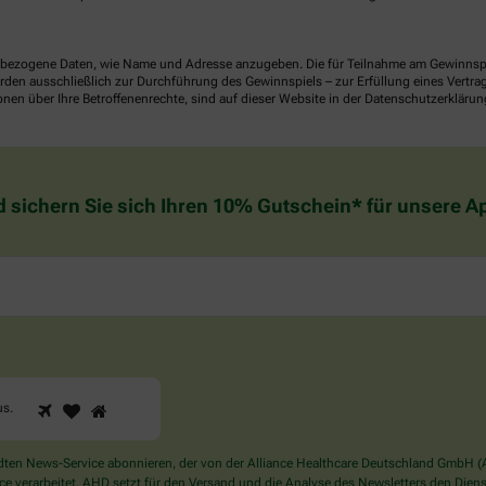
ezogene Daten, wie Name und Adresse anzugeben. Die für Teilnahme am Gewinnspiel 
n ausschließlich zur Durchführung des Gewinnspiels – zur Erfüllung eines Vertrages
nen über Ihre Betroffenenrechte, sind auf dieser Website in der Datenschutzerklärun
d sichern Sie sich Ihren 10% Gutschein* für unsere 
1
2
3
Sind
us
.
Sie
ein
Mensch?
en News-Service abonnieren, der von der Alliance Healthcare Deutschland GmbH (AH
Dann
verarbeitet. AHD setzt für den Versand und die Analyse des Newsletters den Dienstle