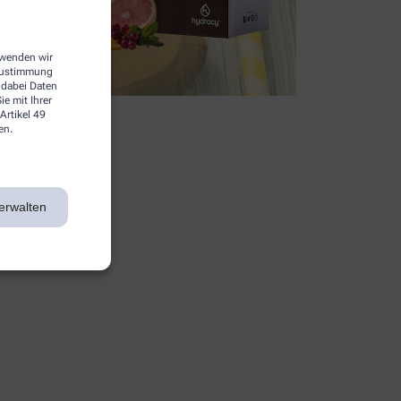
erwenden wir
 Zustimmung
 dabei Daten
e mit Ihrer
Artikel 49
en.
erwalten