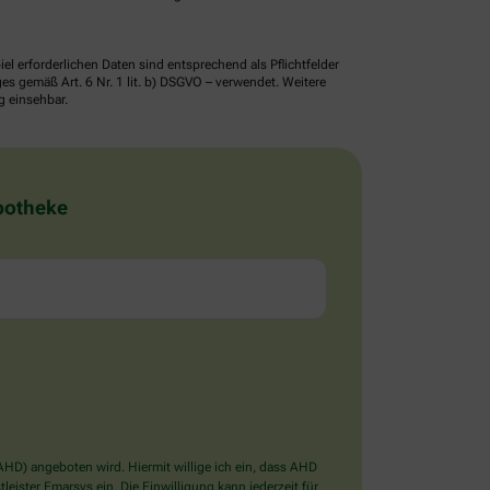
erforderlichen Daten sind entsprechend als Pflichtfelder
 gemäß Art. 6 Nr. 1 lit. b) DSGVO – verwendet. Weitere
g einsehbar.
Apotheke
D) angeboten wird. Hiermit willige ich ein, dass AHD
ister Emarsys ein. Die Einwilligung kann jederzeit für