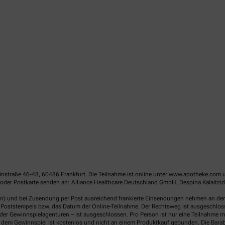
linstraße 46-48, 60486 Frankfurt. Die Teilnahme ist online unter www.apotheke.com 
der Postkarte senden an: Alliance Healthcare Deutschland GmbH, Despina Kalaitzido
en) und bei Zusendung per Post ausreichend frankierte Einsendungen nehmen an der V
Poststempels bzw. das Datum der Online-Teilnahme. Der Rechtsweg ist ausgeschlossen
er Gewinnspielagenturen – ist ausgeschlossen. Pro Person ist nur eine Teilnahme mö
dem Gewinnspiel ist kostenlos und nicht an einem Produktkauf gebunden. Die Barab