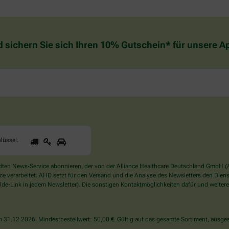
d sichern Sie sich Ihren 10% Gutschein* für unsere 
1
2
3
Sind
lüssel
.
Sie
ein
Mensch?
en News-Service abonnieren, der von der Alliance Healthcare Deutschland GmbH (AH
Dann
verarbeitet. AHD setzt für den Versand und die Analyse des Newsletters den Dienstle
wählen
de-Link in jedem Newsletter). Die sonstigen Kontaktmöglichkeiten dafür und weitere
Sie
bitte
den
31.12.2026. Mindestbestellwert: 50,00 €. Gültig auf das gesamte Sortiment, ausges
Schlüssel.