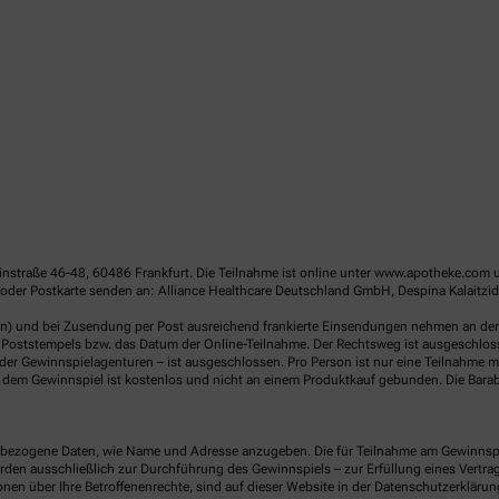
linstraße 46-48, 60486 Frankfurt. Die Teilnahme ist online unter www.apotheke.com 
oder Postkarte senden an: Alliance Healthcare Deutschland GmbH, Despina Kalaitzid
en) und bei Zusendung per Post ausreichend frankierte Einsendungen nehmen an der V
Poststempels bzw. das Datum der Online-Teilnahme. Der Rechtsweg ist ausgeschlossen
er Gewinnspielagenturen – ist ausgeschlossen. Pro Person ist nur eine Teilnahme mö
dem Gewinnspiel ist kostenlos und nicht an einem Produktkauf gebunden. Die Barab
ezogene Daten, wie Name und Adresse anzugeben. Die für Teilnahme am Gewinnspiel 
n ausschließlich zur Durchführung des Gewinnspiels – zur Erfüllung eines Vertrages
nen über Ihre Betroffenenrechte, sind auf dieser Website in der Datenschutzerklärun