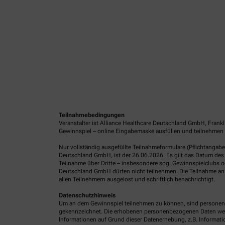
Teilnahmebedingungen
Veranstalter ist Alliance Healthcare Deutschland GmbH, Frank
Gewinnspiel – online Eingabemaske ausfüllen und teilnehmen 
Nur vollständig ausgefüllte Teilnahmeformulare (Pflichtangab
Deutschland GmbH, ist der 26.06.2026. Es gilt das Datum des 
Teilnahme über Dritte – insbesondere sog. Gewinnspielclubs od
Deutschland GmbH dürfen nicht teilnehmen. Die Teilnahme an 
allen Teilnehmern ausgelost und schriftlich benachrichtigt.
Datenschutzhinweis
Um an dem Gewinnspiel teilnehmen zu können, sind personenb
gekennzeichnet. Die erhobenen personenbezogenen Daten werde
Informationen auf Grund dieser Datenerhebung, z.B. Informatio