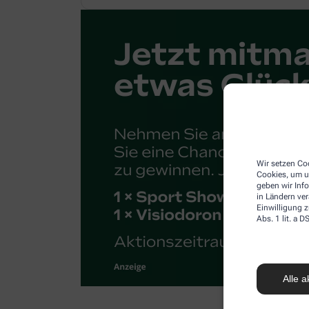
Wir setzen Coo
Cookies, um u
geben wir Inf
in Ländern ve
Einwilligung z
Abs. 1 lit. a
Alle a