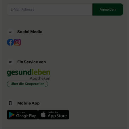
Social Media
Ein Service von
Über die Kooperation
Mobile App