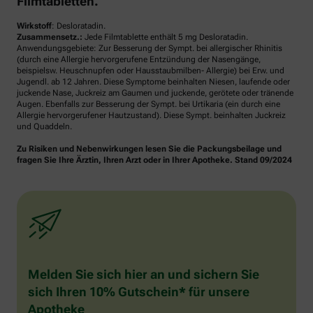
Filmtabletten.
Wirkstoff
: Desloratadin.
Zusammensetz.:
Jede Filmtablette enthält 5 mg Desloratadin.
Anwendungsgebiete: Zur Besserung der Sympt. bei allergischer Rhinitis
(durch eine Allergie hervorgerufene Entzündung der Nasengänge,
beispielsw. Heuschnupfen oder Hausstaubmilben- Allergie) bei Erw. und
Jugendl. ab 12 Jahren. Diese Symptome beinhalten Niesen, laufende oder
juckende Nase, Juckreiz am Gaumen und juckende, gerötete oder tränende
Augen. Ebenfalls zur Besserung der Sympt. bei Urtikaria (ein durch eine
Allergie hervorgerufener Hautzustand). Diese Sympt. beinhalten Juckreiz
und Quaddeln.
Zu Risiken und Nebenwirkungen lesen Sie die Packungsbeilage und
fragen Sie Ihre Ärztin, Ihren Arzt oder in Ihrer Apotheke. Stand 09/2024
Melden Sie sich hier an und sichern Sie
sich Ihren 10% Gutschein* für unsere
Apotheke