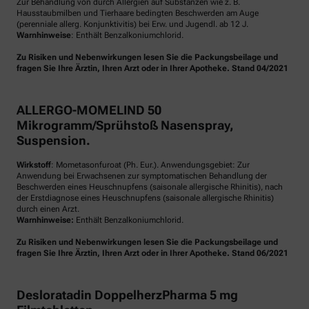
Zur Behandlung von durch Allergien auf Substanzen wie z. B.
Hausstaubmilben und Tierhaare bedingten Beschwerden am Auge
(perenniale allerg. Konjunktivitis) bei Erw. und Jugendl. ab 12 J.
Warnhinweise
: Enthält Benzalkoniumchlorid.
Zu Risiken und Nebenwirkungen lesen Sie die Packungsbeilage und
fragen Sie Ihre Ärztin, Ihren Arzt oder in Ihrer Apotheke. Stand 04/2021
ALLERGO-MOMELIND 50
Mikrogramm/Sprühstoß Nasenspray,
Suspension.
Wirkstoff
: Mometasonfuroat (Ph. Eur.). Anwendungsgebiet: Zur
Anwendung bei Erwachsenen zur symptomatischen Behandlung der
Beschwerden eines Heuschnupfens (saisonale allergische Rhinitis), nach
der Erstdiagnose eines Heuschnupfens (saisonale allergische Rhinitis)
durch einen Arzt.
Warnhinweise:
Enthält Benzalkoniumchlorid.
Zu Risiken und Nebenwirkungen lesen Sie die Packungsbeilage und
fragen Sie Ihre Ärztin, Ihren Arzt oder in Ihrer Apotheke. Stand 06/2021
Desloratadin DoppelherzPharma 5 mg