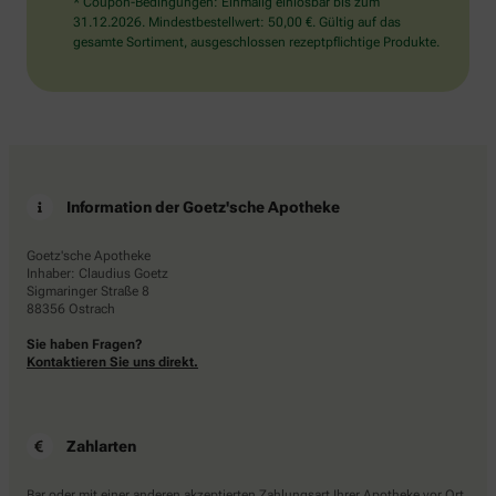
* Coupon-Bedingungen: Einmalig einlösbar bis zum
31.12.2026. Mindestbestellwert: 50,00 €. Gültig auf das
gesamte Sortiment, ausgeschlossen rezeptpflichtige Produkte.
Information der Goetz'sche Apotheke
Goetz'sche Apotheke
Inhaber: Claudius Goetz
Sigmaringer Straße 8
88356 Ostrach
Sie haben Fragen?
Kontaktieren Sie uns direkt.
Zahlarten
Bar oder mit einer anderen akzeptierten Zahlungsart Ihrer Apotheke vor Ort.