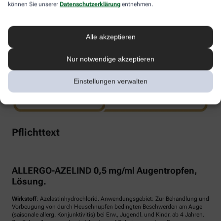
können Sie unserer
Datenschutzerklärung
entnehmen.
www.doppelherz.de
Alle akzeptieren
Nur notwendige akzeptieren
Einstellungen verwalten
Pflichttext
ALLERGO-AZELIND 0,5 mg/ml Augentropfen,
Lösung.
Wirkstoff
: Azelastinhydrochlorid. Anwendungsgebiet: Zur Behandlung und
Vorbeugung von durch Heuschnupfen bedingten Beschwerden am Auge
(saisonale allerg. Konjunktivitis) bei Erw., Jugendl. und Kindr. ab 4 Jahren.