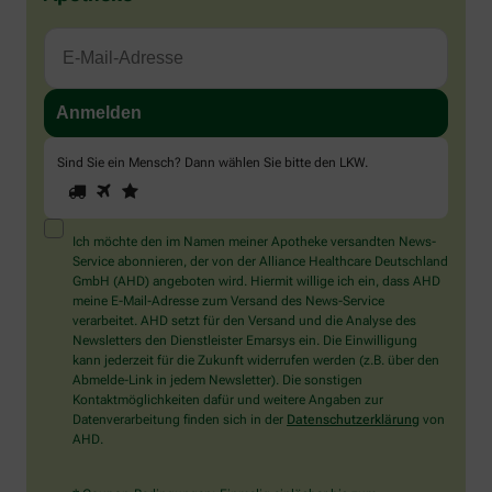
Sind Sie ein Mensch? Dann wählen Sie bitte
den LKW
.
1
2
3
Sind
Sie
ein
Mensch?
Ich möchte den im Namen meiner Apotheke versandten News-
Dann
Service abonnieren, der von der Alliance Healthcare Deutschland
wählen
GmbH (AHD) angeboten wird. Hiermit willige ich ein, dass AHD
Sie
meine E-Mail-Adresse zum Versand des News-Service
bitte
verarbeitet. AHD setzt für den Versand und die Analyse des
den
Newsletters den Dienstleister Emarsys ein. Die Einwilligung
LKW.
kann jederzeit für die Zukunft widerrufen werden (z.B. über den
Abmelde-Link in jedem Newsletter). Die sonstigen
Kontaktmöglichkeiten dafür und weitere Angaben zur
Datenverarbeitung finden sich in der
Datenschutzerklärung
von
AHD.