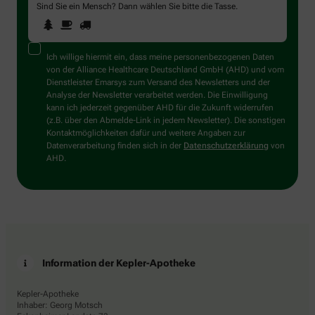
Sind Sie ein Mensch? Dann wählen Sie bitte
die Tasse
.
1
2
3
Sind
Sie
ein
Mensch?
Ich willige hiermit ein, dass meine personenbezogenen Daten
Dann
von der Alliance Healthcare Deutschland GmbH (AHD) und vom
wählen
Dienstleister Emarsys zum Versand des Newsletters und der
Sie
Analyse der Newsletter verarbeitet werden. Die Einwilligung
bitte
kann ich jederzeit gegenüber AHD für die Zukunft widerrufen
die
(z.B. über den Abmelde-Link in jedem Newsletter). Die sonstigen
Tasse.
Kontaktmöglichkeiten dafür und weitere Angaben zur
Datenverarbeitung finden sich in der
Datenschutzerklärung
von
AHD.
Information der Kepler-Apotheke
Kepler-Apotheke
Inhaber: Georg Motsch