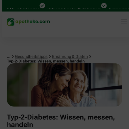
000 Mal in Deutschland
Online bei Ihrer Apotheke bestellen
Bequem zwisch
...
Gesundheitstipps
Ernährung & Diäten
Typ-2-Diabetes: Wissen, messen, handeln
Typ-2-Diabetes: Wissen, messen,
handeln