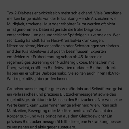
Typ-2-Diabetes entwickelt sich meist schleichend. Viele Betroffene
merken lange nichts von der Erkrankung – erste Anzeichen wie
Müdigkeit, trockene Haut oder erhöhter Durst werden oft nicht
ernst genommen. Dabei ist gerade die frühe Diagnose
entscheidend, um gesundheitliche Spätfolgen zu vermeiden. Wer
rechtzeitig handelt, kann Herz-Kreislauf-Erkrankungen,
Nierenprobleme, Nervenschäden oder Sehstörungen verhindern –
und den Krankheitsverlauf positiv beeinflussen. Experten
empfehlen zur Früherkennung schon ab 45 Jahren ein
regelmäßiges Screening der Nüchternglukose. Menschen mit
Übergewicht, erhöhten Blutfettwerten und/oder Bluthochdruck
haben ein erhöhtes Diabetesrisiko. Sie sollten auch ihren HbA1c-
Wert regelmäßig überprüfen lassen.
Grundvoraussetzung für gutes Verständnis und Selbstfürsorge ist
ein verlässliches und präzises Blutzuckermessgerät sowie das
regelmäßige, strukturierte Messen des Blutzuckers. Nur wer seine
Werte kennt, kann Zusammenhänge erkennen: Wie wirken sich
Mahlzeiten, Bewegung oder Medika-mente aus? Was tut dem
Körper gut – und was bringt ihn aus dem Gleichgewicht? Ein
präzises Blutzuckermessgerät hilft, die eigene Erkrankung besser
zu verstehen und aktiv gegenzusteuern.