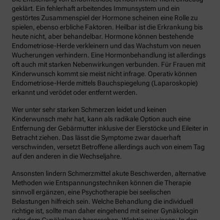
geklärt. Ein fehlerhaft arbeitendes Immunsystem und ein
gestörtes Zusammenspiel der Hormone scheinen eine Rolle zu
spielen, ebenso erbliche Faktoren. Heilbar ist die Erkrankung bis
heute nicht, aber behandelbar. Hormone können bestehende
Endometriose-Herde verkleinern und das Wachstum von neuen
Wucherungen verhindern. Eine Hormonbehandlung ist allerdings
oft auch mit starken Nebenwirkungen verbunden. Für Frauen mit
Kinderwunsch kommt sie meist nicht infrage. Operativ können
Endometriose-Herde mittels Bauchspiegelung (Laparoskopie)
erkannt und verödet oder entfernt werden.
Wer unter sehr starken Schmerzen leidet und keinen
Kinderwunsch mehr hat, kann als radikale Option auch eine
Entfernung der Gebärmutter inklusive der Eierstöcke und Eileiter in
Betracht ziehen. Das lässt die Symptome zwar dauerhaft
verschwinden, versetzt Betroffene allerdings auch von einem Tag
auf den anderen in die Wechseljahre.
Ansonsten lindern Schmerzmittel akute Beschwerden, alternative
Methoden wie Entspannungstechniken können die Therapie
sinnvoll ergänzen, eine Psychotherapie bei seelischen
Belastungen hilfreich sein. Welche Behandlung die individuell
richtige ist, sollte man daher eingehend mit seiner Gynäkologin
oder dem Gynäkologen besprechen. Wichtig zu wissen: In den