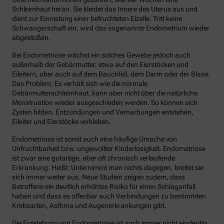
Schleimhaut heran. Sie kleidet das Innere des Uterus aus und
dient zur Einnistung einer befruchteten Eizelle. Tritt keine
Schwangerschaft ein, wird das sogenannte Endometrium wieder
abgestoßen.
Bei Endometriose wächst ein solches Gewebe jedoch auch
außerhalb der Gebärmutter, etwa auf den Eierstöcken und
Eileitern, aber auch auf dem Bauchfell, dem Darm oder der Blase.
Das Problem: Es verhält sich wie die normale
Gebärmutterschleimhaut, kann aber nicht über die natürliche
Menstruation wieder ausgeschieden werden. So können sich
Zysten bilden, Entzündungen und Vernarbungen entstehen,
Eileiter und Eierstöcke verkleben.
Endometriose ist somit auch eine häufige Ursache von
Unfruchtbarkeit bzw. ungewollter Kinderlosigkeit. Endometriose
ist zwar eine gutartige, aber oft chronisch verlaufende
Erkrankung. Heißt: Unternimmt man nichts dagegen, breitet sie
sich immer weiter aus. Neue Studien zeigen zudem, dass
Betroffene ein deutlich erhöhtes Risiko für einen Schlaganfall
haben und dass es offenbar auch Verbindungen zu bestimmten
Krebsarten, Asthma und Augenerkrankungen gibt.
Die Entstehung von Endometriose ist noch immer nicht eindeutig