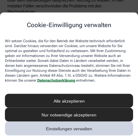
meisten Fällen verschwinden die Probleme mit den
Wechseljahren.
Voraussetzung für eine erfolgreiche Behandlung ist allerdings
Cookie-Einwilligung verwalten
immer, dass die Endometriose auch als solche erkannt wird.
Regelmäßig heftige Regelschmerzen sollten Frauen deshalb ernst
nehmen und ärztlich abklären lassen. Und sich auf keinen Fall
Wir setzen Cookies, die für den Betrieb der Website technisch erforderlich
einreden lassen, sie seien normal.
sind. Darüber hinaus verwenden wir Cookies, um unsere Website für Sie
optimal zu gestalten und fortlaufend zu verbessern. Mit Ihrer Zustimmung
geben wir Informationen zu Ihrer Verwendung unserer Website auch an
Drittanbieter weiter. Soweit dabei Daten in Ländern verarbeitet werden, in
denen kein angemessenes Datenschutzniveau besteht, stimmen Sie mit Ihrer
Einwilligung zur Nutzung dieser Dienste auch der Verarbeitung Ihrer Daten in
diesen Ländern gem. Artikel 49 Abs. 1 lit. a DSGVO zu. Weitere Informationen
können Sie unserer
Datenschutzerklärung
entnehmen.
Alle akzeptieren
Melden Sie sich hier an und sichern Sie
Nur notwendige akzeptieren
sich Ihren 10% Gutschein* für unsere
Apotheke
Einstellungen verwalten