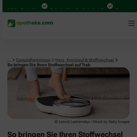
Herz, Kreislauf & Stoffwechsel
0 Mal in Deutschland
Online bei Ihrer Apotheke bestellen
Bequem zwischen
...
Gesundheitstipps
Herz, Kreislauf & Stoffwechsel
So bringen Sie Ihren Stoffwechsel auf Trab
© Leonid Lastremskyi / iStock by Getty Images
So bringen Sie Ihren Stoffwechsel