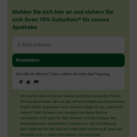
Melden Sie sich hier an und sichern Sie
sich Ihren 10% Gutschein* für unsere
Apotheke
Sind Sie ein Mensch? Dann wählen Sie bitte
das Flugzeug
.
1
2
3
Sind
Sie
ein
Mensch?
Ich möchte den im Namen meiner Apotheke versandten News-
Dann
Service abonnieren, der von der Alliance Healthcare Deutschland
wählen
GmbH (AHD) angeboten wird. Hiermit willige ich ein, dass AHD
Sie
meine E-Mail-Adresse zum Versand des News-Service
bitte
verarbeitet. AHD setzt für den Versand und die Analyse des
das
Newsletters den Dienstleister Emarsys ein. Die Einwilligung
Flugzeug.
kann jederzeit für die Zukunft widerrufen werden (z.B. über den
Abmelde-Link in jedem Newsletter). Die sonstigen