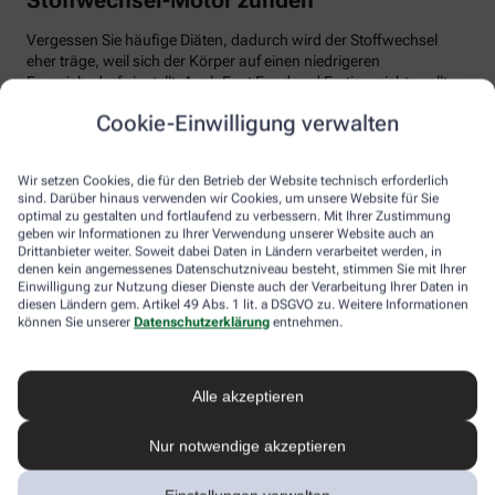
Vergessen Sie häufige Diäten, dadurch wird der Stoffwechsel
eher träge, weil sich der Körper auf einen niedrigeren
Energiebedarf einstellt. Auch Fast Food und Fertiggerichte sollten
vom Speiseplan gestrichen werden. Studien zeigen, dass der
Cookie-Einwilligung verwalten
Körper bei der Verarbeitung von hochverarbeiteten Lebensmitteln
weniger Energie benötigt als für unverarbeitete.
Wir setzen Cookies, die für den Betrieb der Website technisch erforderlich
Tim Hollstein rät zu einer proteinreichen Ernährung (Vorsicht bei
sind. Darüber hinaus verwenden wir Cookies, um unsere Website für Sie
Vorerkrankungen wie Nierenleiden!). Denn Proteine sind nicht nur
optimal zu gestalten und fortlaufend zu verbessern. Mit Ihrer Zustimmung
gut für den Muskelaufbau, der Körper benötigt auch viel Energie,
geben wir Informationen zu Ihrer Verwendung unserer Website auch an
um Eiweiß abzubauen. Das regt den Stoffwechsel an. Proteine
Drittanbieter weiter. Soweit dabei Daten in Ländern verarbeitet werden, in
stecken vor allem in magerem Fleisch, Fisch und Milchprodukten
denen kein angemessenes Datenschutzniveau besteht, stimmen Sie mit Ihrer
Einwilligung zur Nutzung dieser Dienste auch der Verarbeitung Ihrer Daten in
wie Quark und Skyr. Auch sogenannte thermogene Lebensmittel
diesen Ländern gem. Artikel 49 Abs. 1 lit. a DSGVO zu. Weitere Informationen
wie Chilis oder Ingwer können das braune Fettgewebe aktivieren
können Sie unserer
Datenschutzerklärung
entnehmen.
und den Energieverbrauch erhöhen.
In Bewegung kommen
Alle akzeptieren
Der richtige Mix macht’s
Nur notwendige akzeptieren
Ohne regelmäßige Bewegung purzeln die Pfunde meistens nicht.
Besonders Ausdauersport kann laut Forschern die Umwandlung