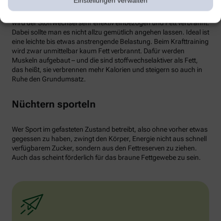
Einstellungen verwalten
von weißen Fettzellen in braunes Fett begünstigen und dessen
Aktivität erhöhen. Ab circa 30 Minuten Joggen oder Radfahren
wird der Stoffwechsel sehr effektiv einbezogen und Fett verbrannt.
Dabei sollte man es nicht allzu gemütlich angehen lassen. Ideal ist
eine leichte bis etwas anstrengende Belastung. Beim Krafttraining
wird zwar unmittelbar kaum Fett verbrannt. Dafür werden
Muskeln aufgebaut – und die sind stoffwechselaktiver als Fett,
das heißt, sie verbrennen mehr Kalorien und steigern so auch in
Ruhe den Grundumsatz.
Nüchtern sporteln
Wer Sport im gefasteten Zustand betreibt, also ohne vorher etwas
gegessen zu haben, zwingt den Körper, Energie nicht aus schnell
verfügbarem Zucker, sondern aus den Fettreserven zu ziehen.
Auch das scheint förderlich für das braune Fettgewebe zu sein.