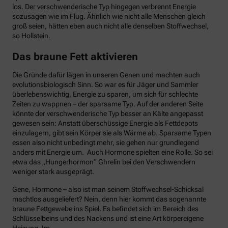
los. Der verschwenderische Typ hingegen verbrennt Energie
sozusagen wie im Flug. Ähnlich wie nicht alle Menschen gleich
groß seien, hätten eben auch nicht alle denselben Stoffwechsel,
so Hollstein.
Das braune Fett aktivieren
Die Gründe dafür lägen in unseren Genen und machten auch
evolutionsbiologisch Sinn. So war es für Jäger und Sammler
überlebenswichtig, Energie zu sparen, um sich für schlechte
Zeiten zu wappnen – der sparsame Typ. Auf der anderen Seite
könnte der verschwenderische Typ besser an Kälte angepasst
gewesen sein: Anstatt überschüssige Energie als Fettdepots
einzulagern, gibt sein Körper sie als Wärme ab. Sparsame Typen
essen also nicht unbedingt mehr, sie gehen nur grundlegend
anders mit Energie um. Auch Hormone spielten eine Rolle. So sei
etwa das „Hungerhormon“ Ghrelin bei den Verschwendern
weniger stark ausgeprägt.
Gene, Hormone – also ist man seinem Stoffwechsel-Schicksal
machtlos ausgeliefert? Nein, denn hier kommt das sogenannte
braune Fettgewebe ins Spiel. Es befindet sich im Bereich des
Schlüsselbeins und des Nackens und ist eine Art körpereigene