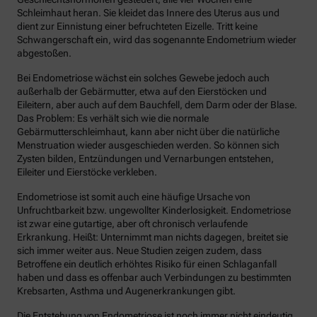
Schleimhaut heran. Sie kleidet das Innere des Uterus aus und
dient zur Einnistung einer befruchteten Eizelle. Tritt keine
Schwangerschaft ein, wird das sogenannte Endometrium wieder
abgestoßen.
Bei Endometriose wächst ein solches Gewebe jedoch auch
außerhalb der Gebärmutter, etwa auf den Eierstöcken und
Eileitern, aber auch auf dem Bauchfell, dem Darm oder der Blase.
Das Problem: Es verhält sich wie die normale
Gebärmutterschleimhaut, kann aber nicht über die natürliche
Menstruation wieder ausgeschieden werden. So können sich
Zysten bilden, Entzündungen und Vernarbungen entstehen,
Eileiter und Eierstöcke verkleben.
Endometriose ist somit auch eine häufige Ursache von
Unfruchtbarkeit bzw. ungewollter Kinderlosigkeit. Endometriose
ist zwar eine gutartige, aber oft chronisch verlaufende
Erkrankung. Heißt: Unternimmt man nichts dagegen, breitet sie
sich immer weiter aus. Neue Studien zeigen zudem, dass
Betroffene ein deutlich erhöhtes Risiko für einen Schlaganfall
haben und dass es offenbar auch Verbindungen zu bestimmten
Krebsarten, Asthma und Augenerkrankungen gibt.
Die Entstehung von Endometriose ist noch immer nicht eindeutig