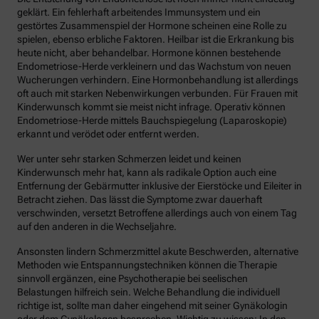
geklärt. Ein fehlerhaft arbeitendes Immunsystem und ein
gestörtes Zusammenspiel der Hormone scheinen eine Rolle zu
spielen, ebenso erbliche Faktoren. Heilbar ist die Erkrankung bis
heute nicht, aber behandelbar. Hormone können bestehende
Endometriose-Herde verkleinern und das Wachstum von neuen
Wucherungen verhindern. Eine Hormonbehandlung ist allerdings
oft auch mit starken Nebenwirkungen verbunden. Für Frauen mit
Kinderwunsch kommt sie meist nicht infrage. Operativ können
Endometriose-Herde mittels Bauchspiegelung (Laparoskopie)
erkannt und verödet oder entfernt werden.
Wer unter sehr starken Schmerzen leidet und keinen
Kinderwunsch mehr hat, kann als radikale Option auch eine
Entfernung der Gebärmutter inklusive der Eierstöcke und Eileiter in
Betracht ziehen. Das lässt die Symptome zwar dauerhaft
verschwinden, versetzt Betroffene allerdings auch von einem Tag
auf den anderen in die Wechseljahre.
Ansonsten lindern Schmerzmittel akute Beschwerden, alternative
Methoden wie Entspannungstechniken können die Therapie
sinnvoll ergänzen, eine Psychotherapie bei seelischen
Belastungen hilfreich sein. Welche Behandlung die individuell
richtige ist, sollte man daher eingehend mit seiner Gynäkologin
oder dem Gynäkologen besprechen. Wichtig zu wissen: In den