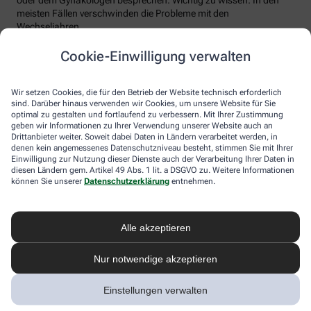
meisten Fällen verschwinden die Probleme mit den
Wechseljahren.
Voraussetzung für eine erfolgreiche Behandlung ist allerdings
Cookie-Einwilligung verwalten
immer, dass die Endometriose auch als solche erkannt wird.
Regelmäßig heftige Regelschmerzen sollten Frauen deshalb ernst
nehmen und ärztlich abklären lassen. Und sich auf keinen Fall
Wir setzen Cookies, die für den Betrieb der Website technisch erforderlich
einreden lassen, sie seien normal.
sind. Darüber hinaus verwenden wir Cookies, um unsere Website für Sie
optimal zu gestalten und fortlaufend zu verbessern. Mit Ihrer Zustimmung
geben wir Informationen zu Ihrer Verwendung unserer Website auch an
Drittanbieter weiter. Soweit dabei Daten in Ländern verarbeitet werden, in
denen kein angemessenes Datenschutzniveau besteht, stimmen Sie mit Ihrer
Einwilligung zur Nutzung dieser Dienste auch der Verarbeitung Ihrer Daten in
diesen Ländern gem. Artikel 49 Abs. 1 lit. a DSGVO zu. Weitere Informationen
können Sie unserer
Datenschutzerklärung
entnehmen.
Alle akzeptieren
Melden Sie sich hier an und sichern Sie
Nur notwendige akzeptieren
sich Ihren 10% Gutschein* für unsere
Apotheke
Einstellungen verwalten