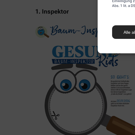
Einwilligung z
Abs. 1 lit. a
1. Inspektor
Alle a