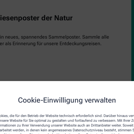
Riesenposter der Natur
 ein neues, spannendes Sammelposter. Sammle alle
er als Erinnerung für unsere Entdeckungsreisen.
Cookie-Einwilligung verwalten
upe
den Inspektor! Einfach kostenlos runterladen, ausdrucken und 
kies, die für den Betrieb der Website technisch erforderlich sind. Darüber hinaus v
nsere Website für Sie optimal zu gestalten und fortlaufend zu verbessern. Mit Ihrer
inde und schau genau hin. Jede Ausgabe bringt einen neuen Insp
ormationen zu Ihrer Verwendung unserer Website auch an Drittanbieter weiter. Soweit
rarbeitet werden, in denen kein angemessenes Datenschutzniveau besteht, stimmen Si