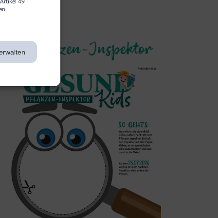
Artikel 49
en.
3. Inspektor
erwalten