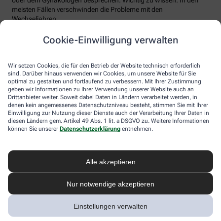
meisten Fällen verschwinden die Probleme mit den
Wechseljahren.
Voraussetzung für eine erfolgreiche Behandlung ist allerdings
Cookie-Einwilligung verwalten
immer, dass die Endometriose auch als solche erkannt wird.
Regelmäßig heftige Regelschmerzen sollten Frauen deshalb ernst
nehmen und ärztlich abklären lassen. Und sich auf keinen Fall
Wir setzen Cookies, die für den Betrieb der Website technisch erforderlich
einreden lassen, sie seien normal.
sind. Darüber hinaus verwenden wir Cookies, um unsere Website für Sie
optimal zu gestalten und fortlaufend zu verbessern. Mit Ihrer Zustimmung
geben wir Informationen zu Ihrer Verwendung unserer Website auch an
Drittanbieter weiter. Soweit dabei Daten in Ländern verarbeitet werden, in
denen kein angemessenes Datenschutzniveau besteht, stimmen Sie mit Ihrer
Einwilligung zur Nutzung dieser Dienste auch der Verarbeitung Ihrer Daten in
diesen Ländern gem. Artikel 49 Abs. 1 lit. a DSGVO zu. Weitere Informationen
können Sie unserer
Datenschutzerklärung
entnehmen.
Alle akzeptieren
Melden Sie sich hier an und sichern Sie
Nur notwendige akzeptieren
sich Ihren 10% Gutschein* für unsere
Apotheke
Einstellungen verwalten