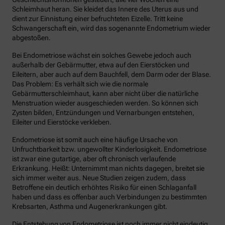
Schleimhaut heran. Sie kleidet das Innere des Uterus aus und
dient zur Einnistung einer befruchteten Eizelle. Tritt keine
Schwangerschaft ein, wird das sogenannte Endometrium wieder
abgestoßen.
Bei Endometriose wächst ein solches Gewebe jedoch auch
außerhalb der Gebärmutter, etwa auf den Eierstöcken und
Eileitern, aber auch auf dem Bauchfell, dem Darm oder der Blase.
Das Problem: Es verhält sich wie die normale
Gebärmutterschleimhaut, kann aber nicht über die natürliche
Menstruation wieder ausgeschieden werden. So können sich
Zysten bilden, Entzündungen und Vernarbungen entstehen,
Eileiter und Eierstöcke verkleben.
Endometriose ist somit auch eine häufige Ursache von
Unfruchtbarkeit bzw. ungewollter Kinderlosigkeit. Endometriose
ist zwar eine gutartige, aber oft chronisch verlaufende
Erkrankung. Heißt: Unternimmt man nichts dagegen, breitet sie
sich immer weiter aus. Neue Studien zeigen zudem, dass
Betroffene ein deutlich erhöhtes Risiko für einen Schlaganfall
haben und dass es offenbar auch Verbindungen zu bestimmten
Krebsarten, Asthma und Augenerkrankungen gibt.
Die Entstehung von Endometriose ist noch immer nicht eindeutig