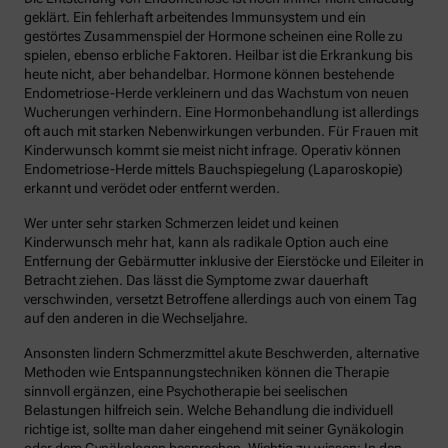
geklärt. Ein fehlerhaft arbeitendes Immunsystem und ein
gestörtes Zusammenspiel der Hormone scheinen eine Rolle zu
spielen, ebenso erbliche Faktoren. Heilbar ist die Erkrankung bis
heute nicht, aber behandelbar. Hormone können bestehende
Endometriose-Herde verkleinern und das Wachstum von neuen
Wucherungen verhindern. Eine Hormonbehandlung ist allerdings
oft auch mit starken Nebenwirkungen verbunden. Für Frauen mit
Kinderwunsch kommt sie meist nicht infrage. Operativ können
Endometriose-Herde mittels Bauchspiegelung (Laparoskopie)
erkannt und verödet oder entfernt werden.
Wer unter sehr starken Schmerzen leidet und keinen
Kinderwunsch mehr hat, kann als radikale Option auch eine
Entfernung der Gebärmutter inklusive der Eierstöcke und Eileiter in
Betracht ziehen. Das lässt die Symptome zwar dauerhaft
verschwinden, versetzt Betroffene allerdings auch von einem Tag
auf den anderen in die Wechseljahre.
Ansonsten lindern Schmerzmittel akute Beschwerden, alternative
Methoden wie Entspannungstechniken können die Therapie
sinnvoll ergänzen, eine Psychotherapie bei seelischen
Belastungen hilfreich sein. Welche Behandlung die individuell
richtige ist, sollte man daher eingehend mit seiner Gynäkologin
oder dem Gynäkologen besprechen. Wichtig zu wissen: In den