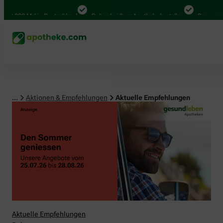
00 Mal in Deutschland
Online bei Ihrer Apotheke bestellen
Bequem zwischen
...
Aktionen & Empfehlungen
Aktuelle Empfehlungen
Aktuelle Empfehlungen