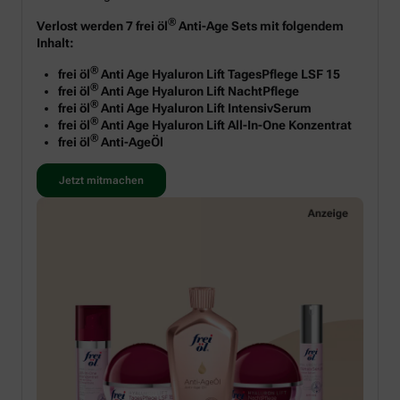
®
Verlost werden 7 frei öl
Anti-Age Sets mit folgendem
Inhalt:
®
frei öl
Anti Age Hyaluron Lift TagesPflege LSF 15
®
frei öl
Anti Age Hyaluron Lift NachtPflege
®
frei öl
Anti Age Hyaluron Lift IntensivSerum
®
frei öl
Anti Age Hyaluron Lift All-In-One Konzentrat
®
frei öl
Anti-AgeÖl
Jetzt mitmachen