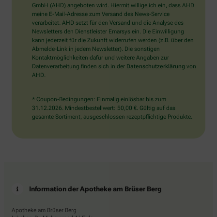
wählen
GmbH (AHD) angeboten wird. Hiermit willige ich ein, dass AHD
Sie
meine E-Mail-Adresse zum Versand des News-Service
bitte
verarbeitet. AHD setzt für den Versand und die Analyse des
den
Newsletters den Dienstleister Emarsys ein. Die Einwilligung
LKW.
kann jederzeit für die Zukunft widerrufen werden (z.B. über den
Abmelde-Link in jedem Newsletter). Die sonstigen
Kontaktmöglichkeiten dafür und weitere Angaben zur
Datenverarbeitung finden sich in der
Datenschutzerklärung
von
AHD.
* Coupon-Bedingungen: Einmalig einlösbar bis zum
31.12.2026. Mindestbestellwert: 50,00 €. Gültig auf das
gesamte Sortiment, ausgeschlossen rezeptpflichtige Produkte.
Information der Apotheke am Brüser Berg
Apotheke am Brüser Berg