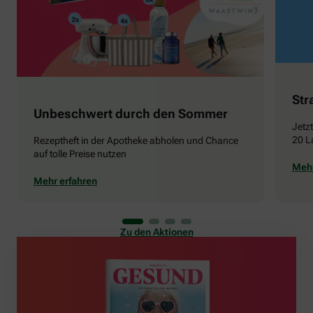
Str
Unbeschwert durch den Sommer
Jetz
20 L
Rezeptheft in der Apotheke abholen und Chance
auf tolle Preise nutzen
Mehr
Mehr erfahren
Zu den Aktionen