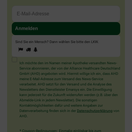
Sind Sie ein Mensch? Dann wählen Sie bitte
den LKW
.
1
2
3
Sind
Sie
ein
Mensch?
Ich möchte den im Namen meiner Apotheke versandten News-
Dann
Service abonnieren, der von der Alliance Healthcare Deutschland
wählen
GmbH (AHD) angeboten wird. Hiermit willige ich ein, dass AHD
Sie
meine E-Mail-Adresse zum Versand des News-Service
bitte
verarbeitet. AHD setzt für den Versand und die Analyse des
den
Newsletters den Dienstleister Emarsys ein. Die Einwilligung
LKW.
kann jederzeit für die Zukunft widerrufen werden (z.B. über den
Abmelde-Link in jedem Newsletter). Die sonstigen
Kontaktmöglichkeiten dafür und weitere Angaben zur
Datenverarbeitung finden sich in der
Datenschutzerklärung
von
AHD.
* Coupon-Bedingungen: Einmalig einlösbar bis zum