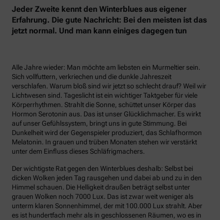
Jeder Zweite kennt den Winterblues aus eigener
Erfahrung. Die gute Nachricht: Bei den meisten ist das
jetzt normal. Und man kann einiges dagegen tun
Alle Jahre wieder: Man möchte am liebsten ein Murmeltier sein.
Sich vollfuttern, verkriechen und die dunkle Jahreszeit
verschlafen. Warum bloß sind wir jetzt so schlecht drauf? Weil wir
Lichtwesen sind. Tageslicht ist ein wichtiger Taktgeber für viele
Körperrhythmen. Strahlt die Sonne, schüttet unser Körper das
Hormon Serotonin aus. Das ist unser Glücklichmacher. Es wirkt
auf unser Gefühlssystem, bringt uns in gute Stimmung. Bei
Dunkelheit wird der Gegenspieler produziert, das Schlafhormon
Melatonin. In grauen und trüben Monaten stehen wir verstärkt
unter dem Einfluss dieses Schläfrigmachers.
Der wichtigste Rat gegen den Winterblues deshalb: Selbst bei
dicken Wolken jeden Tag rausgehen und dabei ab und zu in den
Himmel schauen. Die Helligkeit draußen beträgt selbst unter
grauen Wolken noch 7000 Lux. Das ist zwar weit weniger als
unterm klaren Sonnenhimmel, der mit 100.000 Lux strahlt. Aber
es ist hundertfach mehr als in geschlossenen Räumen, wo es in