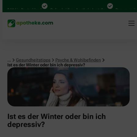
Psyche & Wohlbefinden
00 Mal in Deutschland
Online bei Ihrer Apotheke bestellen
Bequem zwischen
...
Gesundheitstipps
Psyche & Wohlbefinden
Ist es der Winter oder bin ich depressiv?
Ist es der Winter oder bin ich
depressiv?