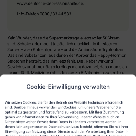
www.deutsche-depressionshilfe.de,
Info-Telefon 0800 / 33 44 533.
Kein Wunder, dass die Supermarktregale jetzt voller Süßkram
sind. Schokolade macht tatsächlich glücklich. In ihr stecken
Zucker – also Kohlenhydrate – und die Aminosäure Tryptophan.
Das sind Substanzen, aus denen der Körper das Happy-Hormon
Serotonin herstellt, das ihm jetzt fehlt. Die „Nebenwirkung“
Gewichtszunahme trägt allerdings nicht dazu bei, dass man sich
besser fühlt. Mediziner raten, besser zu B-Vitaminen zu greifen.
Die liefern unter anderem Baustoffe für Serotonin, fördern den
Energiestoffwechsel und unterstützen die Stressverarbeitung.
Cookie-Einwilligung verwalten
Kontraproduktiv beim Wintertief: sich einzuigeln und
zurückzuziehen. Im Gegenteil: Aktiv zu bleiben, mit Familie und
Wir setzen Cookies, die für den Betrieb der Website technisch erforderlich
Freunden etwas zu unternehmen, viel frische Luft zu tanken und
sind. Darüber hinaus verwenden wir Cookies, um unsere Website für Sie
sich zum Beispiel mit seinem Hobby intensiv zu beschäftigen, hebt
optimal zu gestalten und fortlaufend zu verbessern. Mit Ihrer Zustimmung
geben wir Informationen zu Ihrer Verwendung unserer Website auch an
die Laune. Dabei hilft, sich jeden Sonntag zu notieren, was man in
Drittanbieter weiter. Soweit dabei Daten in Ländern verarbeitet werden, in
der kommenden Woche Schönes machen will.
denen kein angemessenes Datenschutzniveau besteht, stimmen Sie mit Ihrer
Einwilligung zur Nutzung dieser Dienste auch der Verarbeitung Ihrer Daten in
Sommer-Feeling lässt sich auch zurückholen: mit anderen in