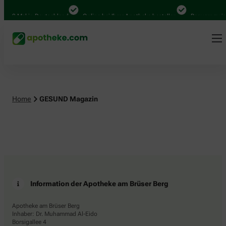
.000 Mal in Deutschland
Online bei Ihrer Apotheke bestellen
Bequem zwisc
Home
GESUND Magazin
Information der Apotheke am Brüser Berg
Apotheke am Brüser Berg
Inhaber: Dr. Muhammad Al-Eido
Borsigallee 4