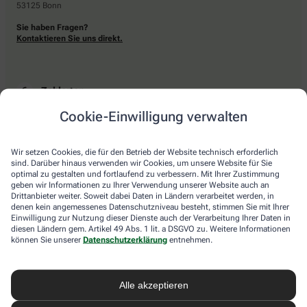
53125 Bonn
Sie haben Fragen?
Kontaktieren Sie uns direkt.
Zahlarten
Cookie-Einwilligung verwalten
Bar oder mit einer anderen akzeptierten Zahlungsart Ihrer Apotheke vor Ort.
Wir setzen Cookies, die für den Betrieb der Website technisch erforderlich
sind. Darüber hinaus verwenden wir Cookies, um unsere Website für Sie
Lieferarten
optimal zu gestalten und fortlaufend zu verbessern. Mit Ihrer Zustimmung
geben wir Informationen zu Ihrer Verwendung unserer Website auch an
Drittanbieter weiter. Soweit dabei Daten in Ländern verarbeitet werden, in
Abholung in der Apotheke
denen kein angemessenes Datenschutzniveau besteht, stimmen Sie mit Ihrer
Botendienstlieferung
Einwilligung zur Nutzung dieser Dienste auch der Verarbeitung Ihrer Daten in
diesen Ländern gem. Artikel 49 Abs. 1 lit. a DSGVO zu. Weitere Informationen
können Sie unserer
Datenschutzerklärung
entnehmen.
apotheke.com Informationen
Alle akzeptieren
Newsletter