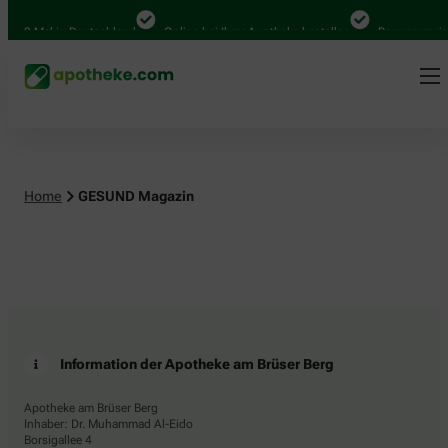
.000 Mal in Deutschland
Online bei Ihrer Apotheke bestellen
Bequem zwisc
Home
GESUND Magazin
Information der Apotheke am Brüser Berg
Apotheke am Brüser Berg
Inhaber: Dr. Muhammad Al-Eido
Borsigallee 4