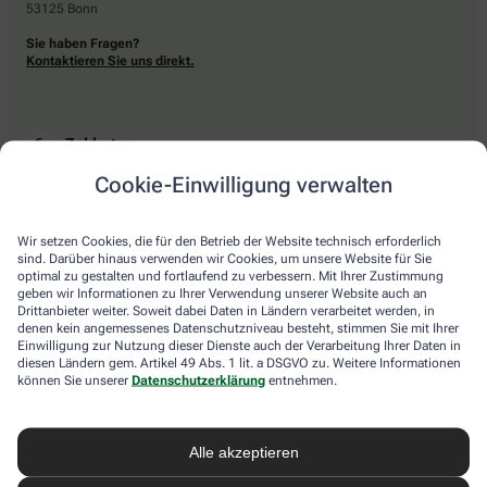
53125 Bonn
Sie haben Fragen?
Kontaktieren Sie uns direkt.
Zahlarten
Cookie-Einwilligung verwalten
Bar oder mit einer anderen akzeptierten Zahlungsart Ihrer Apotheke vor Ort.
Wir setzen Cookies, die für den Betrieb der Website technisch erforderlich
sind. Darüber hinaus verwenden wir Cookies, um unsere Website für Sie
Lieferarten
optimal zu gestalten und fortlaufend zu verbessern. Mit Ihrer Zustimmung
geben wir Informationen zu Ihrer Verwendung unserer Website auch an
Drittanbieter weiter. Soweit dabei Daten in Ländern verarbeitet werden, in
Abholung in der Apotheke
denen kein angemessenes Datenschutzniveau besteht, stimmen Sie mit Ihrer
Botendienstlieferung
Einwilligung zur Nutzung dieser Dienste auch der Verarbeitung Ihrer Daten in
diesen Ländern gem. Artikel 49 Abs. 1 lit. a DSGVO zu. Weitere Informationen
können Sie unserer
Datenschutzerklärung
entnehmen.
apotheke.com Informationen
Alle akzeptieren
Newsletter