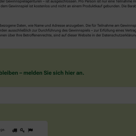
er Gewinnspielagenturen – ist ausgeschlossen. Pro Person ist nur eine Teilnahme mö
dem Gewinnspiel ist kostenlos und nicht an einem Produktkauf gebunden. Die Barab
ezogene Daten, wie Name und Adresse anzugeben. Die für Teilnahme am Gewinnspiel 
n ausschließlich zur Durchführung des Gewinnspiels – zur Erfüllung eines Vertrages
nen über Ihre Betroffenenrechte, sind auf dieser Website in der Datenschutzerklärun
eiben – melden Sie sich hier an.
1
2
3
Sind
gge
.
Sie