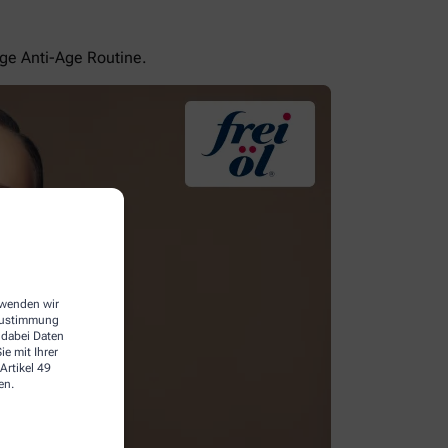
ige Anti-Age Routine.
erwenden wir
 Zustimmung
 dabei Daten
e mit Ihrer
Artikel 49
en.