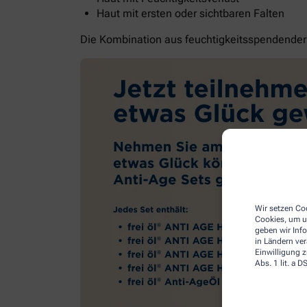
Haut mit ersten oder sichtbaren Falten
Die Kombination aus feuchtigkeitsspendender G
Wir setzen Coo
Cookies, um u
geben wir Inf
in Ländern ve
Einwilligung z
Abs. 1 lit. a