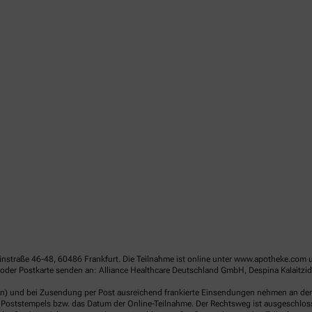
linstraße 46-48, 60486 Frankfurt. Die Teilnahme ist online unter www.apotheke.com 
der Postkarte senden an: Alliance Healthcare Deutschland GmbH, Despina Kalaitzido
en) und bei Zusendung per Post ausreichend frankierte Einsendungen nehmen an der V
Poststempels bzw. das Datum der Online-Teilnahme. Der Rechtsweg ist ausgeschlossen