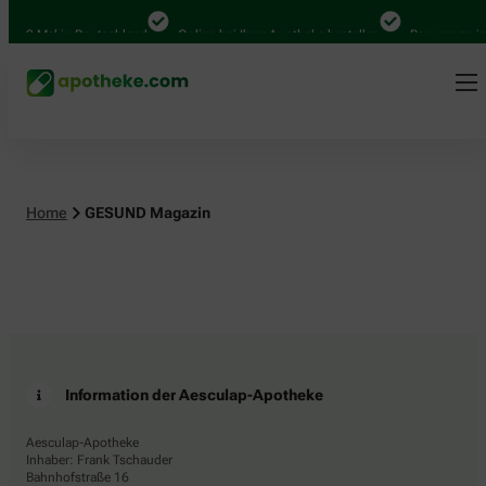
4.000 Mal in Deutschland
Online bei Ihrer Apotheke bestellen
Bequem zwisc
Home
GESUND Magazin
Information der Aesculap-Apotheke
Aesculap-Apotheke
Inhaber: Frank Tschauder
Bahnhofstraße 16