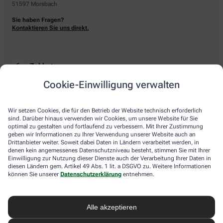
51597 Morsbach
Sie haben Fragen?
Kontaktieren Sie uns direkt.
Zahlarten
Cookie-Einwilligung verwalten
Bar oder mit einer anderen akzeptierten Zahlungsart Ihrer Apotheke vor Ort.
Wir setzen Cookies, die für den Betrieb der Website technisch erforderlich
sind. Darüber hinaus verwenden wir Cookies, um unsere Website für Sie
Lieferarten
optimal zu gestalten und fortlaufend zu verbessern. Mit Ihrer Zustimmung
geben wir Informationen zu Ihrer Verwendung unserer Website auch an
Drittanbieter weiter. Soweit dabei Daten in Ländern verarbeitet werden, in
Abholung in der Apotheke
denen kein angemessenes Datenschutzniveau besteht, stimmen Sie mit Ihrer
Botendienstlieferung
Einwilligung zur Nutzung dieser Dienste auch der Verarbeitung Ihrer Daten in
diesen Ländern gem. Artikel 49 Abs. 1 lit. a DSGVO zu. Weitere Informationen
können Sie unserer
Datenschutzerklärung
entnehmen.
apotheke.com Informationen
Alle akzeptieren
Newsletter