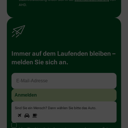
AHD.
Immer auf dem Laufenden bleiben –
melden Sie sich an.
Sind Sie ein Mensch? Dann wählen Sie bitte
das Auto
.
1
2
3
Sind
Sie
ein