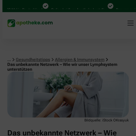
Allergien & Immunsystem
0 Mal in Deutschland
Online bei Ihrer Apotheke bestellen
Bequem zwischen
...
Gesundheitstipps
Allergien & Immunsystem
Das unbekannte Netzwerk – Wie wir unser Lymphsystem
unterstützen
Bildquelle: iStock OKrasyuk
Das unbekannte Netzwerk – Wie