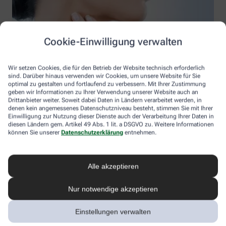
Cookie-Einwilligung verwalten
Wir setzen Cookies, die für den Betrieb der Website technisch erforderlich
sind. Darüber hinaus verwenden wir Cookies, um unsere Website für Sie
optimal zu gestalten und fortlaufend zu verbessern. Mit Ihrer Zustimmung
geben wir Informationen zu Ihrer Verwendung unserer Website auch an
iStock YakobchukOlena
Drittanbieter weiter. Soweit dabei Daten in Ländern verarbeitet werden, in
denen kein angemessenes Datenschutzniveau besteht, stimmen Sie mit Ihrer
Typisch Frau: Lymphstau
Einwilligung zur Nutzung dieser Dienste auch der Verarbeitung Ihrer Daten in
diesen Ländern gem. Artikel 49 Abs. 1 lit. a DSGVO zu. Weitere Informationen
können Sie unserer
Datenschutzerklärung
entnehmen.
Frauen leiden deutlich häufiger unter trägem Lymphfluss als
Männer. Vor allem, weil dem Problem oft eine
Bindegewebsschwäche zugrunde liegt, für die das weibliche
Alle akzeptieren
Bindegewebe besonders anfällig ist. Auch der geringere
Muskelanteil trägt dazu bei, weil weniger „anschiebender“ Druck
auf die Lymphbahnen wirkt. Wird der Lymphfluss im Organismus
Nur notwendige akzeptieren
länger beeinträchtigt oder gar ganz unterbrochen, kann sich ein
Lymphödem bilden. Die Lymphe staut sich dann einseitig im
Einstellungen verwalten
Gewebe, es schwillt an. Meistens sind dafür verletzte
Lymphgefäße oder fehlende Lymphknoten verantwortlich. Auch