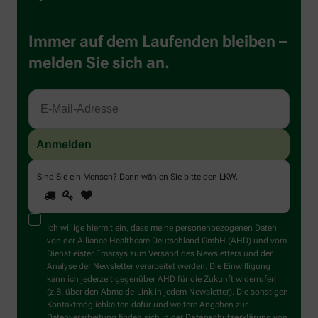
Immer auf dem Laufenden bleiben –
melden Sie sich an.
Sind Sie ein Mensch? Dann wählen Sie bitte
den LKW
.
1
2
3
Sind
Sie
ein
Mensch?
Ich willige hiermit ein, dass meine personenbezogenen Daten
Dann
von der Alliance Healthcare Deutschland GmbH (AHD) und vom
wählen
Dienstleister Emarsys zum Versand des Newsletters und der
Sie
Analyse der Newsletter verarbeitet werden. Die Einwilligung
bitte
kann ich jederzeit gegenüber AHD für die Zukunft widerrufen
den
(z.B. über den Abmelde-Link in jedem Newsletter). Die sonstigen
LKW.
Kontaktmöglichkeiten dafür und weitere Angaben zur
Datenverarbeitung finden sich in der
Datenschutzerklärung
von