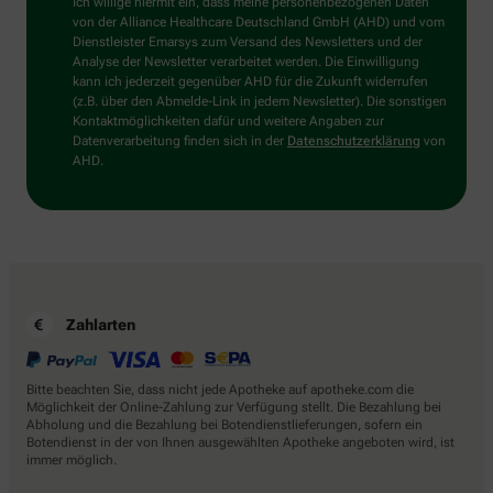
Mensch?
Ich willige hiermit ein, dass meine personenbezogenen Daten
Dann
von der Alliance Healthcare Deutschland GmbH (AHD) und vom
wählen
Dienstleister Emarsys zum Versand des Newsletters und der
Sie
Analyse der Newsletter verarbeitet werden. Die Einwilligung
bitte
kann ich jederzeit gegenüber AHD für die Zukunft widerrufen
das
(z.B. über den Abmelde-Link in jedem Newsletter). Die sonstigen
Auto.
Kontaktmöglichkeiten dafür und weitere Angaben zur
Datenverarbeitung finden sich in der
Datenschutzerklärung
von
AHD.
Zahlarten
Bitte beachten Sie, dass nicht jede Apotheke auf apotheke.com die
Möglichkeit der Online-Zahlung zur Verfügung stellt. Die Bezahlung bei
Abholung und die Bezahlung bei Botendienstlieferungen, sofern ein
Botendienst in der von Ihnen ausgewählten Apotheke angeboten wird, ist
immer möglich.