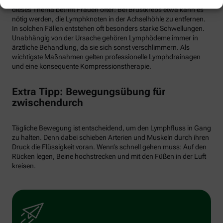
dieses Thema betrifft Frauen öfter: Bei Brustkrebs etwa kann es
nötig werden, die Lymphknoten in der Achselhöhle zu entfernen.
In solchen Fällen entstehen oft besonders starke Schwellungen.
Unabhängig von der Ursache gehören Lymphödeme immer in
ärztliche Behandlung, da sie sich sonst verschlimmern. Als
wichtigste Maßnahmen gelten professionelle Lymphdrainagen
und eine konsequente Kompressionstherapie.
Extra Tipp: Bewegungsübung für
zwischendurch
Tägliche Bewegung ist entscheidend, um den Lymphfluss in Gang
zu halten. Denn dabei schieben Arterien und Muskeln durch ihren
Druck die Flüssigkeit voran. Wenn’s schnell gehen muss: Auf den
Rücken legen, Beine hochstrecken und mit den Füßen in der Luft
kreisen.