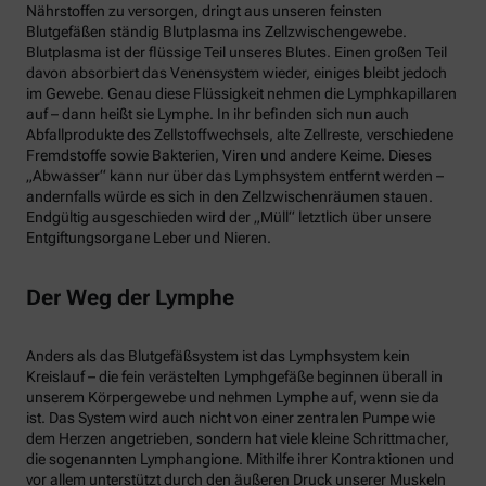
Nährstoffen zu versorgen, dringt aus unseren feinsten
Blutgefäßen ständig Blutplasma ins Zellzwischengewebe.
Blutplasma ist der flüssige Teil unseres Blutes. Einen großen Teil
davon absorbiert das Venensystem wieder, einiges bleibt jedoch
im Gewebe. Genau diese Flüssigkeit nehmen die Lymphkapillaren
auf – dann heißt sie Lymphe. In ihr befinden sich nun auch
Abfallprodukte des Zellstoffwechsels, alte Zellreste, verschiedene
Fremdstoffe sowie Bakterien, Viren und andere Keime. Dieses
„Abwasser“ kann nur über das Lymphsystem entfernt werden –
andernfalls würde es sich in den Zellzwischenräumen stauen.
Endgültig ausgeschieden wird der „Müll“ letztlich über unsere
Entgiftungsorgane Leber und Nieren.
Der Weg der Lymphe
Anders als das Blutgefäßsystem ist das Lymphsystem kein
Kreislauf – die fein verästelten Lymphgefäße beginnen überall in
unserem Körpergewebe und nehmen Lymphe auf, wenn sie da
ist. Das System wird auch nicht von einer zentralen Pumpe wie
dem Herzen angetrieben, sondern hat viele kleine Schrittmacher,
die sogenannten Lymphangione. Mithilfe ihrer Kontraktionen und
vor allem unterstützt durch den äußeren Druck unserer Muskeln