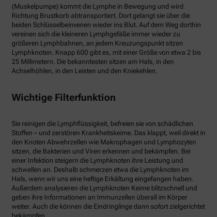
(Muskelpumpe) kommt die Lymphe in Bewegung und wird
Richtung Brustkorb abtransportiert. Dort gelangt sie über die
beiden Schlüsselbeinvenen wieder ins Blut. Auf dem Weg dorthin
vereinen sich die kleineren Lymphgefäße immer wieder zu
größeren Lymphbahnen, an jedem Kreuzungspunkt sitzen
Lymphknoten. Knapp 600 gibt es, mit einer Größe von etwa 2 bis
25 Millimetern. Die bekanntesten sitzen am Hals, in den
Achselhöhlen, in den Leisten und den Kniekehlen.
Wichtige Filterfunktion
Sie reinigen die Lymphflüssigkeit, befreien sie von schädlichen
Stoffen – und zerstören Krankheitskeime. Das klappt, weil direkt in
den Knoten Abwehrzellen wie Makrophagen und Lymphozyten
sitzen, die Bakterien und Viren erkennen und bekämpfen. Bei
einer Infektion steigern die Lymphknoten ihre Leistung und
schwellen an. Deshalb schmerzen etwa die Lymphknoten im
Hals, wenn wir uns eine heftige Erkältung eingefangen haben.
Außerdem analysieren die Lymphknoten Keime blitzschnell und
geben ihre Informationen an Immunzellen überall im Körper
weiter. Auch die können die Eindringlinge dann sofort zielgerichtet
bekämpfen.