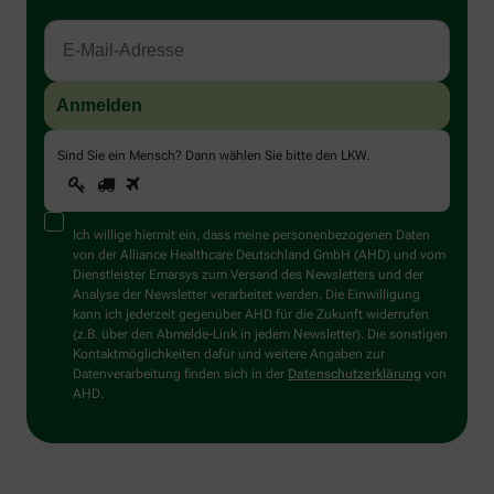
Sind Sie ein Mensch? Dann wählen Sie bitte
den LKW
.
1
2
3
Sind
Sie
ein
Mensch?
Ich willige hiermit ein, dass meine personenbezogenen Daten
Dann
von der Alliance Healthcare Deutschland GmbH (AHD) und vom
wählen
Dienstleister Emarsys zum Versand des Newsletters und der
Sie
Analyse der Newsletter verarbeitet werden. Die Einwilligung
bitte
kann ich jederzeit gegenüber AHD für die Zukunft widerrufen
den
(z.B. über den Abmelde-Link in jedem Newsletter). Die sonstigen
LKW.
Kontaktmöglichkeiten dafür und weitere Angaben zur
Datenverarbeitung finden sich in der
Datenschutzerklärung
von
AHD.