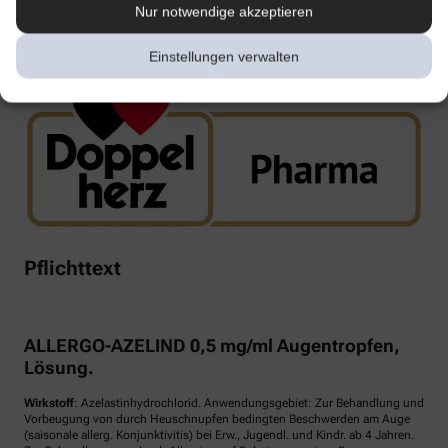
Nur notwendige akzeptieren
www.doppelherz.de
Einstellungen verwalten
Pflichttext
ALLERGO-AZELIND 0,5 mg/ml Augentropfen,
Lösung.
Wirkstoff
: Azelastinhydrochlorid. Anwendungsgebiet: Zur Behandlung und
Vorbeugung von durch Heuschnupfen bedingten Beschwerden am Auge
(saisonale allerg. Konjunktivitis) bei Erw., Jugendl. und Kindr. ab 4 Jahren.