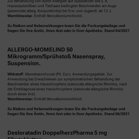
Zur Behandlung von durch Allergien auf Substanzen wie z. B.
Hausstaubmilben und Tierhaare bedingten Beschwerden am Auge
(perenniale allerg. Konjunktivitis) bei Erw. und Jugendl. ab 12 J.
Warnhinweise
: Enthält Benzalkoniumchlorid.
Zu Risiken und Nebenwirkungen lesen Sie die Packungsbeilage und
fragen Sie Ihre Ärztin, Ihren Arzt oder in Ihrer Apotheke. Stand 04/2021
ALLERGO-MOMELIND 50
Mikrogramm/Sprühstoß Nasenspray,
Suspension.
Wirkstoff
: Mometasonfuroat (Ph. Eur.). Anwendungsgebiet: Zur
Anwendung bei Erwachsenen zur symptomatischen Behandlung der
Beschwerden eines Heuschnupfens (saisonale allergische Rhinitis), nach
der Erstdiagnose eines Heuschnupfens (saisonale allergische Rhinitis)
durch einen Arzt.
Warnhinweise:
Enthält Benzalkoniumchlorid.
Zu Risiken und Nebenwirkungen lesen Sie die Packungsbeilage und
fragen Sie Ihre Ärztin, Ihren Arzt oder in Ihrer Apotheke. Stand 06/2021
Desloratadin DoppelherzPharma 5 mg