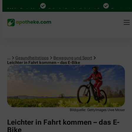
Bewegung und Sport
0 Mal in Deutschland
Online bei Ihrer Apotheke bestellen
Bequem zwischen
...
Gesundheitstipps
Bewegung und Sport
Leichter in Fahrt kommen – das E-Bike
Bildquelle: GettyImages Uwe Moser
Leichter in Fahrt kommen – das E-
Bike