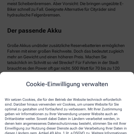
meist Scheibenbremsen. Aber Vorsicht: Die bringen ungeübte E-
Biker schnell zu Fall. Geeignete Alternative für Cityräder sind
hydraulische Felgenbremsen.
Der passende Akku
Große Akkus und/oder zusätzliche Reservebatterien ermöglichen
Fahren mit einer großen Reichweite. Doch das bedeutet zugleich
mehr an Gewicht und einen höheren Preis. Machen Sie
tatsächlich im Schnitt so viel Strecke? Für Fahrten in der Stadt
braucht es den Power oft gar nicht. 500 Watt für 70 bis zu 120
Kilometer reichen vielleicht vollkommen. Sinnvoll an der
Ausstattung ist die Anzeige über die noch vorhandene Reichweite.
Cookie-Einwilligung verwalten
Wir setzen Cookies, die für den Betrieb der Website technisch erforderlich
sind. Darüber hinaus verwenden wir Cookies, um unsere Website für Sie
optimal zu gestalten und fortlaufend zu verbessern. Mit Ihrer Zustimmung
geben wir Informationen zu Ihrer Verwendung unserer Website auch an
Drittanbieter weiter. Soweit dabei Daten in Ländern verarbeitet werden, in
denen kein angemessenes Datenschutzniveau besteht, stimmen Sie mit Ihrer
Einwilligung zur Nutzung dieser Dienste auch der Verarbeitung Ihrer Daten in
diesen Ländern gem. Artikel 49 Abs. 1 lit. a DSGVO zu. Weitere Informationen