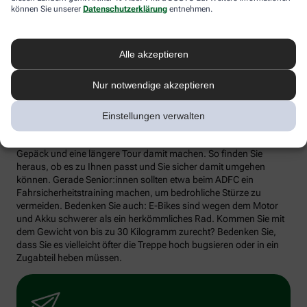
können Sie unserer
Datenschutzerklärung
entnehmen.
Alle akzeptieren
GettyImages Halfpoint
Nur notwendige akzeptieren
Die wichtige Testfahrt
Einstellungen verwalten
Vor dem Kauf auf jeden Fall das Rad ausprobieren, möglichst mit
Gepäck und eine längere Tour damit machen. So finden Sie
heraus, ob es zu Ihnen passt und Sie sicher damit umgehen
können. Gerade Senior:innen sollten etwa beim ADFC ein
Fahrsicherheitstraining machen, um bedrohliche Stürze zu
vermeiden. Bedenken Sie auch: E-Bikes sind wegen dem Motor
und Akku schwerer als ein herkömmliches Rad. Kommen Sie mit
dem Gewicht von bis zu 30 Kilogramm zurecht? Bedenken Sie,
dass Sie es vielleicht öfter die Treppe hoch bugsieren oder in ein
Zugabteil heben müssen.