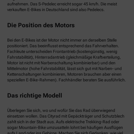
aufnehmen. Das S-Pedelec erreicht sogar 45 km/h. Die meist
verkauften E-Bikes in Deutschland sind also Pedelecs.
Die Position des Motors
Bei den E-Bikes ist der Motor nicht immer an derselben Stelle
positioniert. Das beeinflusst entsprechend das Fahrverhalten.
Fachleute unterscheiden Frontantrieb (kostengünstig, wenig
Fahrstabilität), Hinterradantrieb (gleichmäßige Kraftverteilung,
Motor ist nicht mit Narbenschaltung kombinierbar) und den
Mittelmotor (hohe Fahrstabilität, lässt sich gut mit Narben- und
Kettenschaltungen kombinieren, Motoren brauchen aber einen
speziellen E-Bike-Rahmen). Fachhändler beraten Sie ausführlich.
Das richtige Modell
Überlegen Sie sich, wo und wofür Sie das Rad überwiegend
einsetzen wollen. Das Cityrad mit Gepäckträger und Schutzblech
zahlt sich in der Stadt aus. Aufs elektrische Trekking-Rad oder
sogar Mountain-Bike umzusatteln lohnt bei häufigen Ausflügen
aufs Land oder ins Gebirge. Machen Sie sich Gedanken, wie viel