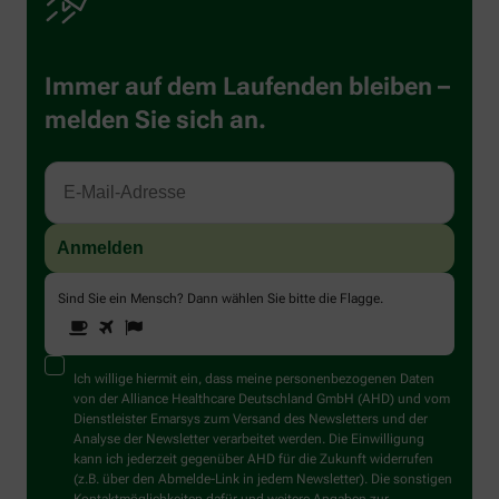
Immer auf dem Laufenden bleiben –
melden Sie sich an.
Sind Sie ein Mensch? Dann wählen Sie bitte
die Flagge
.
1
2
3
Sind
Sie
ein
Mensch?
Ich willige hiermit ein, dass meine personenbezogenen Daten
Dann
von der Alliance Healthcare Deutschland GmbH (AHD) und vom
wählen
Dienstleister Emarsys zum Versand des Newsletters und der
Sie
Analyse der Newsletter verarbeitet werden. Die Einwilligung
bitte
kann ich jederzeit gegenüber AHD für die Zukunft widerrufen
die
(z.B. über den Abmelde-Link in jedem Newsletter). Die sonstigen
Flagge.