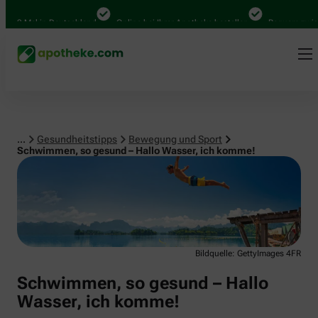
Bewegung und Sport
0 Mal in Deutschland
Online bei Ihrer Apotheke bestellen
Bequem zwischen
...
Gesundheitstipps
Bewegung und Sport
Schwimmen, so gesund – Hallo Wasser, ich komme!
Bildquelle: GettyImages 4FR
Schwimmen, so gesund – Hallo
Wasser, ich komme!