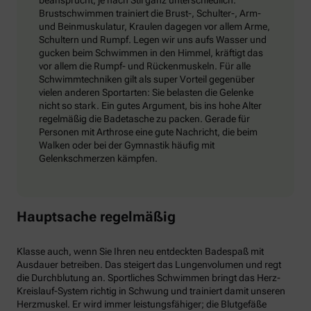
beansprucht, je nach Stil ganz unterschiedlich.
Brustschwimmen trainiert die Brust-, Schulter-, Arm-
und Beinmuskulatur, Kraulen dagegen vor allem Arme,
Schultern und Rumpf. Legen wir uns aufs Wasser und
gucken beim Schwimmen in den Himmel, kräftigt das
vor allem die Rumpf- und Rückenmuskeln. Für alle
Schwimmtechniken gilt als super Vorteil gegenüber
vielen anderen Sportarten: Sie belasten die Gelenke
nicht so stark. Ein gutes Argument, bis ins hohe Alter
regelmäßig die Badetasche zu packen. Gerade für
Personen mit Arthrose eine gute Nachricht, die beim
Walken oder bei der Gymnastik häufig mit
Gelenkschmerzen kämpfen.
Hauptsache regelmäßig
Klasse auch, wenn Sie Ihren neu entdeckten Badespaß mit
Ausdauer betreiben. Das steigert das Lungenvolumen und regt
die Durchblutung an. Sportliches Schwimmen bringt das Herz-
Kreislauf-System richtig in Schwung und trainiert damit unseren
Herzmuskel. Er wird immer leistungsfähiger; die Blutgefäße