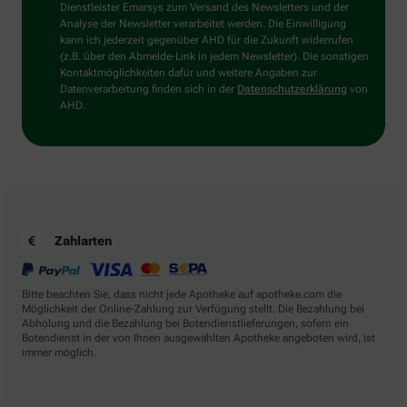
wählen
Dienstleister Emarsys zum Versand des Newsletters und der
Sie
Analyse der Newsletter verarbeitet werden. Die Einwilligung
bitte
kann ich jederzeit gegenüber AHD für die Zukunft widerrufen
das
(z.B. über den Abmelde-Link in jedem Newsletter). Die sonstigen
Herz.
Kontaktmöglichkeiten dafür und weitere Angaben zur
Datenverarbeitung finden sich in der
Datenschutzerklärung
von
AHD.
Zahlarten
Bitte beachten Sie, dass nicht jede Apotheke auf apotheke.com die
Möglichkeit der Online-Zahlung zur Verfügung stellt. Die Bezahlung bei
Abholung und die Bezahlung bei Botendienstlieferungen, sofern ein
Botendienst in der von Ihnen ausgewählten Apotheke angeboten wird, ist
immer möglich.