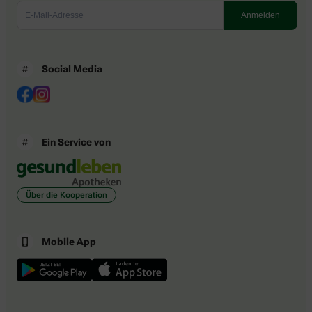
Social Media
Ein Service von
Über die Kooperation
Mobile App