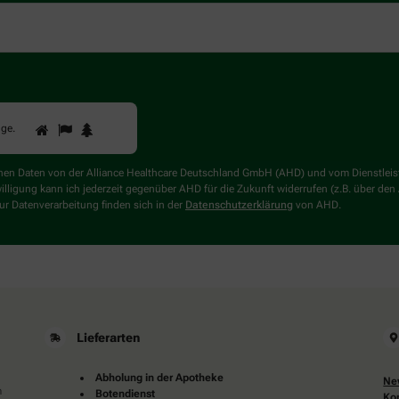
1
2
3
Sind
gge
.
Sie
ein
Mensch?
genen Daten von der Alliance Healthcare Deutschland GmbH (AHD) und vom Dienstlei
Dann
willigung kann ich jederzeit gegenüber AHD für die Zukunft widerrufen (z.B. über den
wählen
r Datenverarbeitung finden sich in der
Datenschutzerklärung
von AHD.
Sie
bitte
die
Flagge.
Lieferarten
Abholung in der Apotheke
Ne
m
Botendienst
Ko