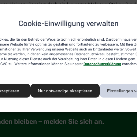
nce bleiben. Passiert doch ein kleineres Malheur: Stellen Sie d
 um die gestauchte oder gezerrte Stelle zu wickeln, beugt Schw
 verbessern die Beweglichkeit. Kleine oberflächliche Schramm
Cookie-Einwilligung verwalten
 immer ärztlichen Rat einholen!
kies, die für den Betrieb der Website technisch erforderlich sind. Darüber hinaus v
nsere Website für Sie optimal zu gestalten und fortlaufend zu verbessern. Mit Ihrer
ormationen zu Ihrer Verwendung unserer Website auch an Drittanbieter weiter. Soweit
rarbeitet werden, in denen kein angemessenes Datenschutzniveau besteht, stimmen Si
ur Nutzung dieser Dienste auch der Verarbeitung Ihrer Daten in diesen Ländern gem. 
 sollten Sie Dinge vorrätig haben, die bei Sportverletzungen e
 DSGVO zu. Weitere Informationen können Sie unserer
Datenschutzerklärung
entnehm
ffe wie Diclofenac oder Ibuprofen wirken als Gele oder Crem
abschwellendes Sportgel mit Menthol und Salicylaten. Auch die 
n Schmerzen. Bewährt bei verspannten Muskeln haben sich Wä
und lindern die akute Pein. Auch Cremes, Gele oder Roll-Ons m
kzeptieren
Nur notwendige akzeptieren
Einstellungen v
ockern verspannte Muskeln. Probieren Sie es aus. Gut erholt k
en bleiben – melden Sie sich an.