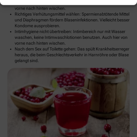
Auf Toilettenhygiene achten: Nach dem Stuhlgang immer von
vorne nach hinten wischen.
Richtiges Verhütungsmittel wählen: Spermienabtötende Mittel
und Diaphragmen fördern Blaseninfektionen. Vielleicht besser
Kondome ausprobieren.
Intimhygiene nicht übertreiben: Intimbereich nur mit Wasser
waschen, keine Intimwaschlotionen benutzen. Auch hier von
vorne nach hinten wischen.
Nach dem Sex auf Toilette gehen: Das spült Krankheitserreger
heraus, die beim Geschlechtsverkehr in Harnröhre oder Blase
gelangt sind.