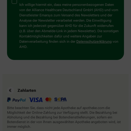
Mensch?
Ich willige hiermit ein, dass meine personenbezogenen Daten
Dann
von der Alliance Healthcare Deutschland GmbH (AHD) und vom
wählen
Dienstleister Emarsys zum Versand des Newsletters und der
Sie
Analyse der Newsletter verarbeitet werden. Die Einwilligung
bitte
kann ich jederzeit gegenüber AHD für die Zukunft widerrufen
die
(z.B. über den Abmelde-Link in jedem Newsletter). Die sonstigen
Flagge.
Kontaktmöglichkeiten dafür und weitere Angaben zur
Datenverarbeitung finden sich in der
Datenschutzerklärung
von
AHD.
Zahlarten
Bitte beachten Sie, dass nicht jede Apotheke auf apotheke.com die
Möglichkeit der Online-Zahlung zur Verfügung stellt. Die Bezahlung bei
Abholung und die Bezahlung bei Botendienstlieferungen, sofern ein
Botendienst in der von Ihnen ausgewählten Apotheke angeboten wird, ist
immer möglich.