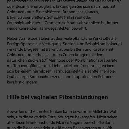
pharmazeutisches Plus: Die Arzneitees wirken harntreibend und /
oder desinfizieren zugleich. Erkundigen Sie sich nach Tees mit
Goldrutenkraut, Birkenblättern, Brennnesselblättern,
Bärentraubenblättern, Schachtelhalmkraut oder
Orthosiphonblättern. Cranberrysaft hat sich vor allem bei immer
wiederkehrenden Harnwegsinfekten bewährt.
Neben Arzneitees stehen zudem viele pflanzliche Wirkstoffe als
Fertigpräparate zur Verfügung. So sind zum Beispiel antibakteriell
wirkende Dragees mit Bärentraubenblättern und Kapseln mit
Goldrutenkraut erhältlich. Auch Zubereitungen mit dem
natürlichen Zuckerstoff Mannose oder Kombinationspräparate
mit Tausendgüldenkraut, Liebstöckel und Rosmarin erweisen
sich bei einem harmlosen Harnwegsinfekt als sanfte Therapie.
Quälen arge Bauchschmerzen, kann Ibuprofen den Schmerz
kurzfristig lindern.
Hilfe bei vaginalen Pilzentzündungen
Abwarten und Arzneitee trinken kann bewährtes Mittel der Wahl
sein, um die bakterielle Entzündung zu bekämpfen. Nicht selten
aber lösen krankmachende Pilze im Vaginalbereich, die dann
auch die Blase besiedeln, die lästigen Beschwerden aus. Wir