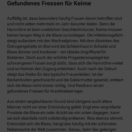
Gefundenes Fressen für Keime
Auffällig ist, dass besonders häufig Frauen davon betroffen sind
und nicht selten mehrmals im Jahr darunter leiden. Denn die
Harnröhre ist beim weiblichen Geschlecht kürzer, Keime müssen
keinen langen Weg in die Blase zurücklegen. Die Infektionsgefahr
steigt außerdem mit den Wechseljahren: Mit dem Absinken des
Östrogengehalts im Blut wird die Schleimhaut in Scheide und
Blase dünner und trockener – ein ideales Angriffsziel für
Bakterien. Doch auch der erhöhte Progesteronspiegel bei
schwangeren Frauen sorgt dafür, dass sich die Harnröhre weitet
und so Keimen den Zugang erleichtert. Auch nach der Geburt
steigt das Risiko für das typische Frauenleiden: Ist der
Beckenboden geschwächt und die Gebärmutter gesenkt, entleert
sich die Blase nicht immer richtig. Und Restharn ist ein
gefundenes Fressen für Krankheitserreger.
Aus einem vergleichbaren Grund sind übrigens auch ältere
Männer nicht vor einer Entzündung gefeit: Engt eine vergrößerte
Prostata die Blase ein oder drückt sie von unten dagegen, kann
sie sich ebenfalls nicht vollständig entleeren. Was ebenso stimmt:
Entzündet sich die Blase, hängt das häufig mit der schönsten
Nebensache der Welt zusammen. Genau, beim Sex gelangen