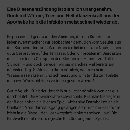
Eine Blasenentzündung ist ziemlich unangenehm.
Doch mit Wärme, Tees und Heilpflanzenkraft aus der
Apotheke heilt die Infektion meist schnell wieder ab.
Es passiert oft genau an den Abenden, die den Sommer so
liebenswert machen: Wir beobachten gemütlich vom Seeufer aus
den Sonnenuntergang. Wir führen bis tief in die laue Nacht hinein
gute Gespräche auf der Terrasse. Oder wir prosten im Biergarten
mit einem frisch Gezapften den Sternen am Himmel zu. Tolle
Stunden – und doch bereuen wir sie manches Mal bereits am
nächsten Tag. Spätestens dann nämlich, wenn es beim
Wasserlassen brennt und schmerzt und wir ständig zur Toilette
müssen. War wohl doch zu frisch gestern Abend?
Gut möglich! Kühlt der Unterleib aus, ist er nämlich weniger gut
durchblutet. Die Abwehrkräfte schwächeln, Krankheitserreger in
der Blase haben ein leichtes Spiel. Meist sind Darmbakterien die
Übeltäter: Vom Darmausgang gelangen sie durch die Harnröhre
leicht in die Blase – der Harnwegsinfekt nimmt seinen Lauf. Die
Fachwelt nennt die urologische Entzündung auch Zystitis.