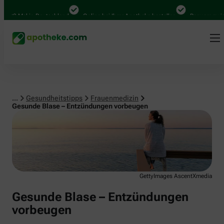
Frauenmedizin
0 Mal in Deutschland
Online bei Ihrer Apotheke bestellen
Bequem zwischen
...
Gesundheitstipps
Frauenmedizin
Gesunde Blase – Entzündungen vorbeugen
GettyImages AscentXmedia
Gesunde Blase – Entzündungen
vorbeugen