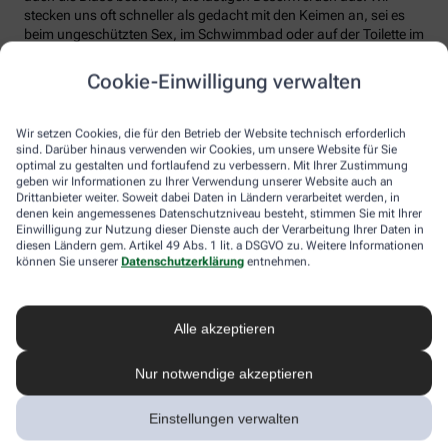
stecken uns oft schneller als gedacht mit den Keimen an, sei es
beim ungeschützten Sex, im Schwimmbad oder auf der Toilette im
ICE. Manchmal sind sogar Bakterien und Pilze gleichzeitig
Ursache einer Harnwegsinfektion. Dann empfiehlt sich ein
Cookie-Einwilligung verwalten
Vaginaltherapeutikum, das gleichzeitig beide Übeltäter erfolgreich
bekämpft. Regelmäßig angewandt, lassen Brennen und Jucken
oder der unangenehme Geruch im Intimbereich rasch nach. Jetzt
Wir setzen Cookies, die für den Betrieb der Website technisch erforderlich
hat auch die Blase endlich Ruhe.
sind. Darüber hinaus verwenden wir Cookies, um unsere Website für Sie
optimal zu gestalten und fortlaufend zu verbessern. Mit Ihrer Zustimmung
geben wir Informationen zu Ihrer Verwendung unserer Website auch an
Drittanbieter weiter. Soweit dabei Daten in Ländern verarbeitet werden, in
Wer unter immer wiederkehrenden
denen kein angemessenes Datenschutzniveau besteht, stimmen Sie mit Ihrer
Harnwegsinfekten leidet, kann sich
Einwilligung zur Nutzung dieser Dienste auch der Verarbeitung Ihrer Daten in
gezielt dagegen schützen. Die wichtigsten
diesen Ländern gem. Artikel 49 Abs. 1 lit. a DSGVO zu. Weitere Informationen
können Sie unserer
Datenschutzerklärung
entnehmen.
Tipps auf einen Blick.
Trinken Sie viel: Am besten Wasser, Schorle mit Cranberrysaft
Alle akzeptieren
oder ungesüßte Kräutertees. Blasen- und Nierentees nur bei
einer Infektion!
Nur notwendige akzeptieren
Auskühlung vermeiden: Dafür sorgt warme Kleidung. Zur
Vorsicht lieber Socken und Jacke mitnehmen. Nasse
Einstellungen verwalten
Badesachen schnell wechseln. Nicht auf kalte Fußböden
setzen.