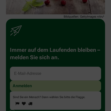
Bildquellen: GettyImages nitrub
Immer auf dem Laufenden bleiben –
melden Sie sich an.
Sind Sie ein Mensch? Dann wählen Sie bitte
die Flagge
.
1
2
3
Sind
Sie
ein