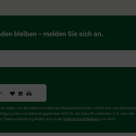
en bleiben – melden Sie sich an.
1
2
3
Sind
to
.
Sie
ein
Mensch?
genen Daten von der Alliance Healthcare Deutschland GmbH (AHD) und vom Dienstlei
Dann
willigung kann ich jederzeit gegenüber AHD für die Zukunft widerrufen (z.B. über den
wählen
r Datenverarbeitung finden sich in der
Datenschutzerklärung
von AHD.
Sie
bitte
das