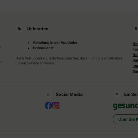
Auto.
Lieferarten
Abholung in der Apotheke
Ne
m
Botendienst
Ko
Nu
Nach Verfügbarkeit. Bitte beachten Sie, dass nicht alle Apotheken
Da
en
diesen Service anbieten.
Im
Bar
Social Media
Ein Se
Über die 