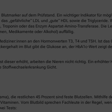
lutmarker auf dem Prüfstand. Ein wichtiger Indikator für mögl
 das „gefährliche“ LDL und „gute“ HDL sowie die Triglyceride. 
K), Troponin oder das Enzym Aspartat-Amino-Transferase. Die 
nen, Medikamente oder Alkohol) auffällig.
 Mediziner:innen an den Hormonwerten T3, T4 und TSH. Ist das C
ergehalt im Blut gibt die Glukose an, der HbA1c-Wert zeigt de
 Ist dieser erhöht, arbeiten die Nieren nicht richtig. Ein erhöht
e Stoffwechselerkrankung Gicht.
lasma), die restlichen 45 Prozent sind feste Blutzellen. Mithi
 Vitaminen. Vom Blutbild sprechen Fachleute in der Regel, wenn
wei Tests: