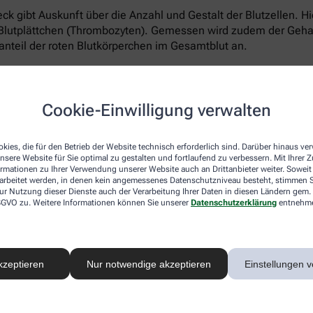
k gibt Auskunft über die Anzahl und Gestalt der Blutzellen. Hi
Blutplättchen (Thrombozyten). Gemessen wird zudem der Gehal
anteil der roten Blutkörperchen im Gesamtblut an.
e weißen Blutkörperchen differenziert unter die Lupe genomme
r Arzt verordnet die zusätzliche Laborprobe, wenn das kleine Bl
Cookie-Einwilligung verwalten
Bluttest?
kies, die für den Betrieb der Website technisch erforderlich sind. Darüber hinaus v
nsere Website für Sie optimal zu gestalten und fortlaufend zu verbessern. Mit Ihrer
ormationen zu Ihrer Verwendung unserer Website auch an Drittanbieter weiter. Soweit
rarbeitet werden, in denen kein angemessenes Datenschutzniveau besteht, stimmen Si
iner:innen ambulant oder stationär die Blutentnahme an. Die 
ur Nutzung dieser Dienste auch der Verarbeitung Ihrer Daten in diesen Ländern gem. 
heitliche Beschwerden vor, muss die betreffende Person den Che
 DSGVO zu. Weitere Informationen können Sie unserer
Datenschutzerklärung
entnehm
i Gesundheitschecks erhoben?
kzeptieren
Nur notwendige akzeptieren
Einstellungen v
lose Gesundheitschecks zu. So können Versicherte die Vorsor