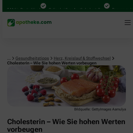
Herz, Kreislauf & Stoffwechsel
000 Mal in Deutschland
Online bei Ihrer Apotheke bestellen
Bequem zwisch
...
Gesundheitstipps
Herz, Kreislauf & Stoffwechsel
Cholesterin – Wie Sie hohen Werten vorbeugen
Bildquelle: GettyImages Aamulya
Cholesterin – Wie Sie hohen Werten
vorbeugen