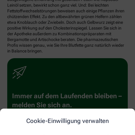
Leinöl setzen, bewirkt schon ganz viel. Und: Bei leichten
Fettstoffwechselstörungen beweisen auch einige Pflanzen ihren
chützenden Effekt. Zu den altbewährten grünen Helfern zählen
etwa Knoblauch oder Zwiebeln. Doch auch Gelbwurz zeigt eine
positive Wirkung auf den Cholesterinspiegel. Lassen Sie sich in
der Apotheke außerdem zu Kombinationspräparaten mit
Bergamotte und Artischocke beraten. Die pharmazeutischen
Profis wissen genau, wie Sie Ihre Blutfette ganz natürlich wieder
in Balance bringen.
Immer auf dem Laufenden bleiben –
melden Sie sich an.
Cookie-Einwilligung verwalten