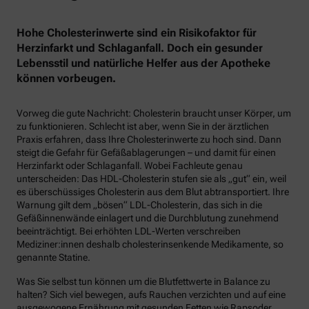
Hohe Cholesterinwerte sind ein Risikofaktor für
Herzinfarkt und Schlaganfall. Doch ein gesunder
Lebensstil und natürliche Helfer aus der Apotheke
können vorbeugen.
Vorweg die gute Nachricht: Cholesterin braucht unser Körper, um
zu funktionieren. Schlecht ist aber, wenn Sie in der ärztlichen
Praxis erfahren, dass Ihre Cholesterinwerte zu hoch sind. Dann
steigt die Gefahr für Gefäßablagerungen – und damit für einen
Herzinfarkt oder Schlaganfall. Wobei Fachleute genau
unterscheiden: Das HDL-Cholesterin stufen sie als „gut“ ein, weil
es überschüssiges Cholesterin aus dem Blut abtransportiert. Ihre
Warnung gilt dem „bösen“ LDL-Cholesterin, das sich in die
Gefäßinnenwände einlagert und die Durchblutung zunehmend
beeinträchtigt. Bei erhöhten LDL-Werten verschreiben
Mediziner:innen deshalb cholesterinsenkende Medikamente, so
genannte Statine.
Was Sie selbst tun können um die Blutfettwerte in Balance zu
halten? Sich viel bewegen, aufs Rauchen verzichten und auf eine
ausgewogene Ernährung mit gesunden Fetten wie Rapsoder