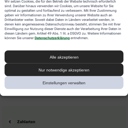
Wir setzen Cookies, die für den Betrieb der Website technisch erforderlich
sind. Darüber hinaus verwenden wir Cookies, um unsere Website für Sie
optimal zu gestalten und fortlaufend zu verbessern. Mit Ihrer Zustimmung
geben wir Informationen zu Ihrer Verwendung unserer Website auch an
Sind Sie ein Mensch? Dann wählen Sie bitte
die Tasse
.
Drittanbieter weiter. Soweit dabei Daten in Ländern verarbeitet werden, in
1
2
3
Sind
denen kein angemessenes Datenschutzniveau besteht, stimmen Sie mit Ihrer
Sie
Einwilligung zur Nutzung dieser Dienste auch der Verarbeitung Ihrer Daten in
ein
diesen Ländern gem. Artikel 49 Abs. 1 lit. a DSGVO zu. Weitere Informationen
Mensch?
können Sie unserer
Datenschutzerklärung
entnehmen.
Ich willige hiermit ein, dass meine personenbezogenen Daten
Dann
von der Alliance Healthcare Deutschland GmbH (AHD) und vom
wählen
Dienstleister Emarsys zum Versand des Newsletters und der
Sie
Analyse der Newsletter verarbeitet werden. Die Einwilligung
Alle akzeptieren
bitte
kann ich jederzeit gegenüber AHD für die Zukunft widerrufen
die
(z.B. über den Abmelde-Link in jedem Newsletter). Die sonstigen
Tasse.
Kontaktmöglichkeiten dafür und weitere Angaben zur
Nur notwendige akzeptieren
Datenverarbeitung finden sich in der
Datenschutzerklärung
von
AHD.
Einstellungen verwalten
Zahlarten