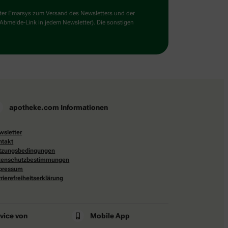
ster Emarsys zum Versand des Newsletters und der
 Abmelde-Link in jedem Newsletter). Die sonstigen
apotheke.com Informationen
wsletter
ntakt
tzungsbedingungen
tenschutzbestimmungen
pressum
rierefreiheitserklärung
rvice von
Mobile App