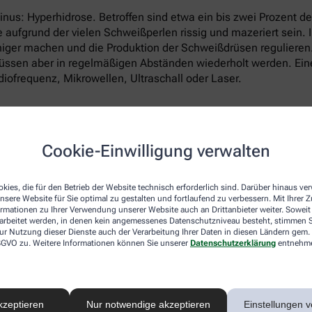
inus: Hyperhidrose. Betroffen sind etwa ein bis zwei Prozent 
aufgrund der vielen Schweißperlen rissig und mazeriert sein. 
iger machen und die Produktion der Schweißdrüsen regulieren
sen aber in regelmäßigen Abständen wiederholt werden. Eine 
iofrequenz, Mikrowellen, Ultraschall oder Laser.
Cookie-Einwilligung verwalten
tivitätslevel und die Außentemperatur an. Wer sich nicht überm
iß. An einem heißen Sommertag hingegen, wenn Sie hart im Gart
kies, die für den Betrieb der Website technisch erforderlich sind. Darüber hinaus v
uben.
nsere Website für Sie optimal zu gestalten und fortlaufend zu verbessern. Mit Ihrer
ormationen zu Ihrer Verwendung unserer Website auch an Drittanbieter weiter. Soweit
rarbeitet werden, in denen kein angemessenes Datenschutzniveau besteht, stimmen Si
perstellen besonders stark?
ur Nutzung dieser Dienste auch der Verarbeitung Ihrer Daten in diesen Ländern gem. 
 DSGVO zu. Weitere Informationen können Sie unserer
Datenschutzerklärung
entnehm
anzen Oberkörper, manche besonders unter den Armen. Wo Sie ta
rüsen konzentrieren sich unterschiedlich stark an unterschiedli
kzeptieren
Nur notwendige akzeptieren
Einstellungen v
n den Fußsohlen, unter den Achseln und in den Handflächen.