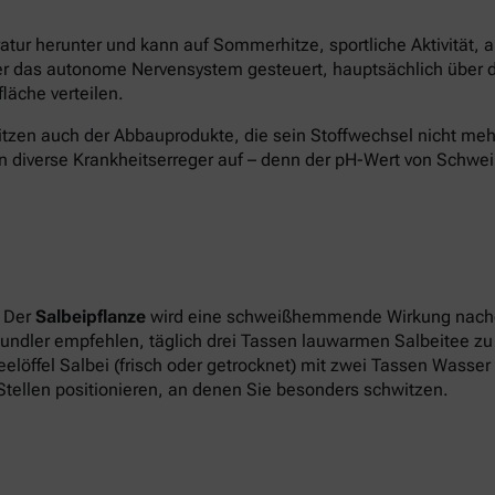
atur herunter und kann auf Sommerhitze, sportliche Aktivität, 
r das autonome Nervensystem gesteuert, hauptsächlich über 
läche verteilen.
witzen auch der Abbauprodukte, die sein Stoffwechsel nicht m
n diverse Krankheitserreger auf – denn der pH-Wert von Schweiß
: Der
Salbeipflanze
wird eine schweißhemmende Wirkung nachge
ndler empfehlen, täglich drei Tassen lauwarmen Salbeitee zu t
löffel Salbei (frisch oder getrocknet) mit zwei Tassen Wasser
Stellen positionieren, an denen Sie besonders schwitzen.