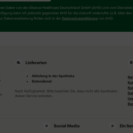
ein
Mensch?
genen Daten von der Alliance Healthcare Deutschland GmbH (AHD) und vom Dienstlei
Dann
willigung kann ich jederzeit gegenüber AHD für die Zukunft widerrufen (z.B. über den
wählen
r Datenverarbeitung finden sich in der
Datenschutzerklärung
von AHD.
Sie
bitte
das
Flugzeug.
Lieferarten
Abholung in der Apotheke
Ne
m
Botendienst
Ko
Nu
Nach Verfügbarkeit. Bitte beachten Sie, dass nicht alle Apotheken
Da
en
diesen Service anbieten.
Im
Bar
Social Media
Ein Se