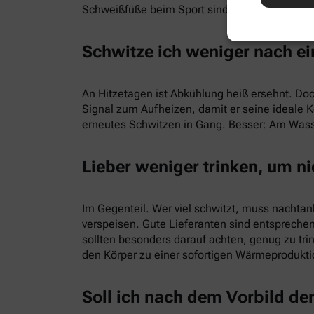
Schweißfüße beim Sport sind damit gut zu erk
Schwitze ich weniger nach ei
An Hitzetagen ist Abkühlung heiß ersehnt. Doch
Signal zum Aufheizen, damit er seine ideale Kö
erneutes Schwitzen in Gang. Besser: Am Wass
Lieber weniger trinken, um ni
Im Gegenteil. Wer viel schwitzt, muss nachta
verspeisen. Gute Lieferanten sind entsprec
sollten besonders darauf achten, genug zu trink
den Körper zu einer sofortigen Wärmeprodukti
Soll ich nach dem Vorbild de