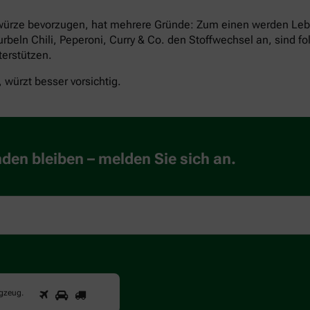
ürze bevorzugen, hat mehrere Gründe: Zum einen werden Lebens
rbeln Chili, Peperoni, Curry & Co. den Stoffwechsel an, sind f
erstützen.
würzt besser vorsichtig.
en bleiben – melden Sie sich an.
1
2
3
Sind
ugzeug
.
Sie