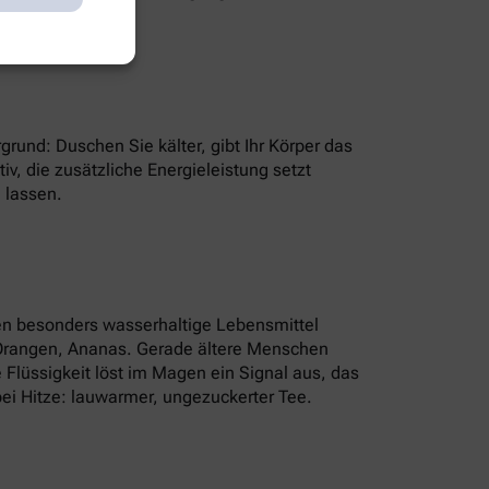
grund: Duschen Sie kälter, gibt Ihr Körper das
v, die zusätzliche Energieleistung setzt
 lassen.
en besonders wasserhaltige Lebensmittel
 Orangen, Ananas. Gerade ältere Menschen
e Flüssigkeit löst im Magen ein Signal aus, das
ei Hitze: lauwarmer, ungezuckerter Tee.