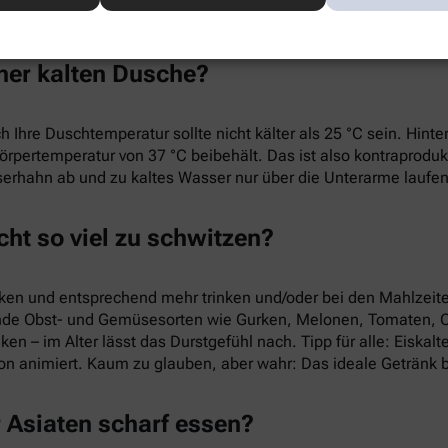
lären.
ner kalten Dusche?
 Ihre Duschtemperatur sollte nicht kälter als 25 °C sein. Hinter
rpertemperatur von 37 °C beibehält. Das ist also kontraprodukti
erhahn ab und zu kaltes Wasser nur über die Unterarme laufen
cht so viel zu schwitzen?
nken und entsprechend mehr trinken und/oder bei den Mahlzeit
hende Obst- und Gemüsesorten wie Gurken, Melonen, Tomaten,
en – im Alter lässt das Durstgefühl nach. Tipp für alle: Eiskalt
on animiert. Kaum zu glauben, aber wahr: Das ideale Getränk b
r Asiaten scharf essen?