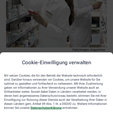
GettyImages shapecharge
Service à la Carte
Cookie-Einwilligung verwalten
Zum Schluss ein Tipp, der den Besuch in der lokalen Apotheke
Wir setzen Cookies, die für den Betrieb der Website technisch erforderlich
noch wertvoller macht: Als Stammkundin oder -kunde mit
sind. Darüber hinaus verwenden wir Cookies, um unsere Website für Sie
entsprechender Kundenkarte genießen Sie besondere Vorteile.
optimal zu gestalten und fortlaufend zu verbessern. Mit Ihrer Zustimmung
Das pharmazeutische Personal stellt Ihnen etwa
geben wir Informationen zu Ihrer Verwendung unserer Website auch an
Sammelquittungen fürs Finanzamt oder die Krankenkasse aus.
Drittanbieter weiter. Soweit dabei Daten in Ländern verarbeitet werden, in
Sie können Bonuspunkte sammeln oder sind Nutznießer bei
denen kein angemessenes Datenschutzniveau besteht, stimmen Sie mit Ihrer
Einwilligung zur Nutzung dieser Dienste auch der Verarbeitung Ihrer Daten in
Aktionstagen. Vor allem aber beinhaltet der Service à la Carte,
diesen Ländern gem. Artikel 49 Abs. 1 lit. a DSGVO zu. Weitere Informationen
dass sämtliche Medikamente, die Sie in Ihrer Stammapotheke
können Sie unserer
Datenschutzerklärung
entnehmen.
erwerben, in Ihrer Kundendatei gespeichert werden. So behalten