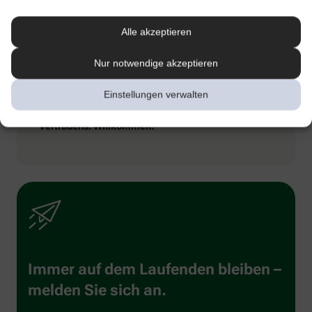
Sie einen besseren Überblick – ebenso wie das Apothekenteam
vor Ort. Es macht Sie zum Beispiel darauf aufmerksam, wenn sich
zwei Arzneimittel nicht miteinander vertragen oder verschiedene
Alle akzeptieren
Ärzt:innen den gleichen Wirkstoff verordnet haben.
Nur notwendige akzeptieren
Einstellungen verwalten
Mit anderen Worten: Es gibt viele gute Gründe nicht
ins Netz zu gehen, sondern in die Apotheke Ihres
Vertrauens. Willkommen!
Immer auf dem Laufenden bleiben –
melden Sie sich an.