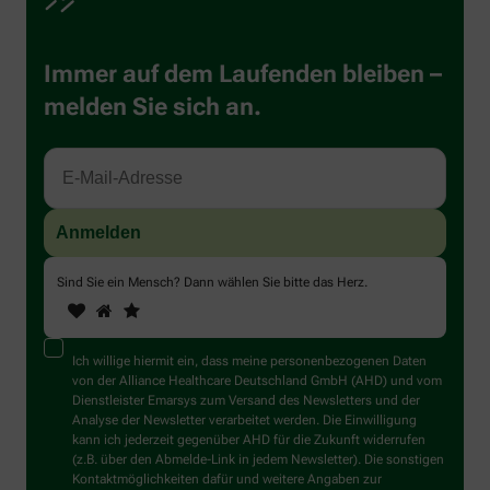
Immer auf dem Laufenden bleiben –
melden Sie sich an.
Sind Sie ein Mensch? Dann wählen Sie bitte
das Herz
.
1
2
3
Sind
Sie
ein
Mensch?
Ich willige hiermit ein, dass meine personenbezogenen Daten
Dann
von der Alliance Healthcare Deutschland GmbH (AHD) und vom
wählen
Dienstleister Emarsys zum Versand des Newsletters und der
Sie
Analyse der Newsletter verarbeitet werden. Die Einwilligung
bitte
kann ich jederzeit gegenüber AHD für die Zukunft widerrufen
das
(z.B. über den Abmelde-Link in jedem Newsletter). Die sonstigen
Herz.
Kontaktmöglichkeiten dafür und weitere Angaben zur