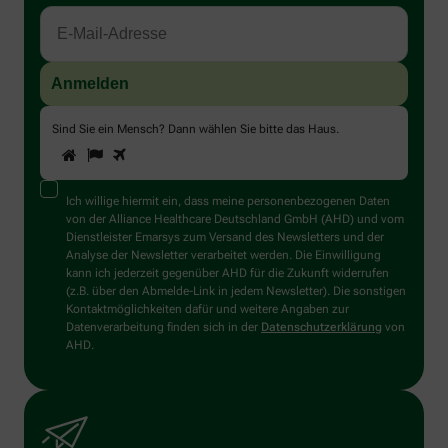
Sind Sie ein Mensch? Dann wählen Sie bitte
das Haus
.
1
2
3
Sind
Sie
ein
Mensch?
Ich willige hiermit ein, dass meine personenbezogenen Daten
Dann
von der Alliance Healthcare Deutschland GmbH (AHD) und vom
wählen
Dienstleister Emarsys zum Versand des Newsletters und der
Sie
Analyse der Newsletter verarbeitet werden. Die Einwilligung
bitte
kann ich jederzeit gegenüber AHD für die Zukunft widerrufen
das
(z.B. über den Abmelde-Link in jedem Newsletter). Die sonstigen
Haus.
Kontaktmöglichkeiten dafür und weitere Angaben zur
Datenverarbeitung finden sich in der
Datenschutzerklärung
von
AHD.