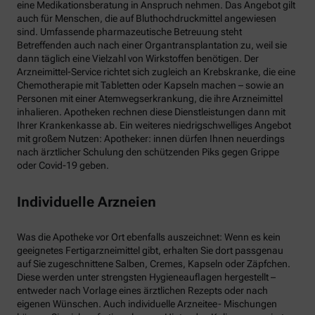
eine Medikationsberatung in Anspruch nehmen. Das Angebot gilt
auch für Menschen, die auf Bluthochdruckmittel angewiesen
sind. Umfassende pharmazeutische Betreuung steht
Betreffenden auch nach einer Organtransplantation zu, weil sie
dann täglich eine Vielzahl von Wirkstoffen benötigen. Der
Arzneimittel-Service richtet sich zugleich an Krebskranke, die eine
Chemotherapie mit Tabletten oder Kapseln machen – sowie an
Personen mit einer Atemwegserkrankung, die ihre Arzneimittel
inhalieren. Apotheken rechnen diese Dienstleistungen dann mit
Ihrer Krankenkasse ab. Ein weiteres niedrigschwelliges Angebot
mit großem Nutzen: Apotheker: innen dürfen Ihnen neuerdings
nach ärztlicher Schulung den schützenden Piks gegen Grippe
oder Covid-19 geben.
Individuelle Arzneien
Was die Apotheke vor Ort ebenfalls auszeichnet: Wenn es kein
geeignetes Fertigarzneimittel gibt, erhalten Sie dort passgenau
auf Sie zugeschnittene Salben, Cremes, Kapseln oder Zäpfchen.
Diese werden unter strengsten Hygieneauflagen hergestellt –
entweder nach Vorlage eines ärztlichen Rezepts oder nach
eigenen Wünschen. Auch individuelle Arzneitee- Mischungen