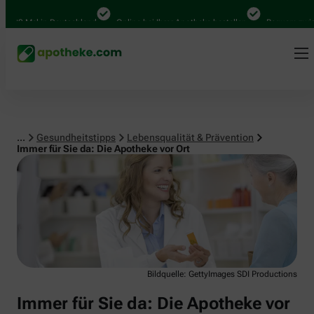
Lebensqualität & Prävention
 Mal in Deutschland
Online bei Ihrer Apotheke bestellen
Bequem zwischen 
...
Gesundheitstipps
Lebensqualität & Prävention
Immer für Sie da: Die Apotheke vor Ort
Bildquelle: GettyImages SDI Productions
Immer für Sie da: Die Apotheke vor