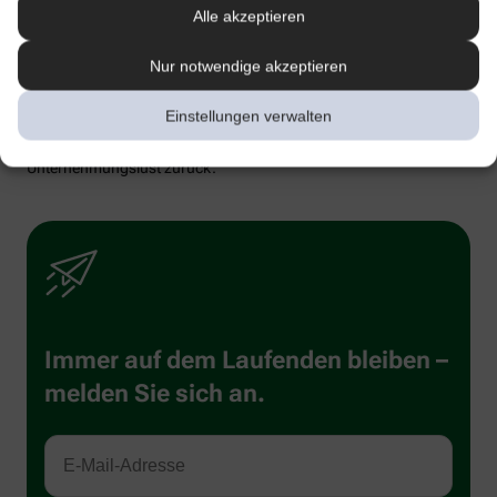
Hallo, Hampelmann!
Alle akzeptieren
Wippen Sie beim morgendlichen Zähneputzen auf den
Nur notwendige akzeptieren
Zehenspitzen hoch und runter! Das mag ein bisschen zappelig
wirken, aber tun Sie’s trotzdem! So üben Sie nämlich Druck auf die
Einstellungen verwalten
Beinvenen aus und regen Ihre Durchblutung ordentlich an. Derart
beschwingt meldet sich dann bestimmt auch Ihre
Unternehmungslust zurück.
Immer auf dem Laufenden bleiben –
melden Sie sich an.