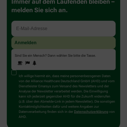
Immer auf dem Laufenden bleiben –
melden Sie sich an.
Sind Sie ein Mensch? Dann wählen Sie bitte
die Tasse
.
1
2
3
Sind
Sie
ein
Mensch?
Ich willige hiermit ein, dass meine personenbezogenen Daten
Dann
von der Alliance Healthcare Deutschland GmbH (AHD) und vom
wählen
Dienstleister Emarsys zum Versand des Newsletters und der
Sie
Analyse der Newsletter verarbeitet werden. Die Einwilligung
bitte
kann ich jederzeit gegenüber AHD für die Zukunft widerrufen
die
(z.B. über den Abmelde-Link in jedem Newsletter). Die sonstigen
Tasse.
Kontaktmöglichkeiten dafür und weitere Angaben zur
Datenverarbeitung finden sich in der
Datenschutzerklärung
von
AHD.