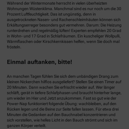
Während der Wintermonate herrscht in vielen überheizten
Wohnungen Wüstenklima. Manchmal sind es nur noch um die 30
Prozent Luftfeuchtigkeit. Das ist ungünstig, denn in
ausgetrockneten Nasen- und Rachenschleimhäuten können sich
Erkältungserreger besonders gut vermehren. Darum: Die Heizung
runterdrehen und regelmäßig lüften! Experten empfehlen 20 Grad
in Wohn- und 17 Grad in Schlafräumen. Ein kuscheliger Wollpulli,
Wärmflaschen oder Kirschkernkissen helfen, wenn Sie doch mal
frösteln.
Einmal auftanken, bitte!
An manchen Tagen fühlen Sie sich dem unbändigen Drang zum
kleinen Nickerchen hilflos ausgeliefert? Stellen Sie einen Timer auf
20 Minuten. Dann wachen Sie erfrischt wieder auf. Wer länger
schläft, gerät in tiefere Schlafphasen und braucht hinterher lange,
um wieder im Hier und Jetzt anzukommen. Fast so gut wie der
Power-Nap funktioniert folgende Übung: wachbleiben, auf den
Rücken legen und die Beine zur Seite fallen lassen. Für etwa drei
Minuten die Gedanken auf den Bauchnabel konzentrieren und
sich vorstellen, wie helles Licht in den Bauch strömt und sich im
ganzen Körper verteilt.