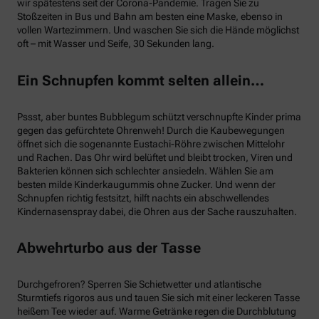
wir spätestens seit der Corona-Pandemie. Tragen Sie zu
Stoßzeiten in Bus und Bahn am besten eine Maske, ebenso in
vollen Wartezimmern. Und waschen Sie sich die Hände möglichst
oft – mit Wasser und Seife, 30 Sekunden lang.
Ein Schnupfen kommt selten allein…
Pssst, aber buntes Bubblegum schützt verschnupfte Kinder prima
gegen das gefürchtete Ohrenweh! Durch die Kaubewegungen
öffnet sich die sogenannte Eustachi-Röhre zwischen Mittelohr
und Rachen. Das Ohr wird belüftet und bleibt trocken, Viren und
Bakterien können sich schlechter ansiedeln. Wählen Sie am
besten milde Kinderkaugummis ohne Zucker. Und wenn der
Schnupfen richtig festsitzt, hilft nachts ein abschwellendes
Kindernasenspray dabei, die Ohren aus der Sache rauszuhalten.
Abwehrturbo aus der Tasse
Durchgefroren? Sperren Sie Schietwetter und atlantische
Sturmtiefs rigoros aus und tauen Sie sich mit einer leckeren Tasse
heißem Tee wieder auf. Warme Getränke regen die Durchblutung