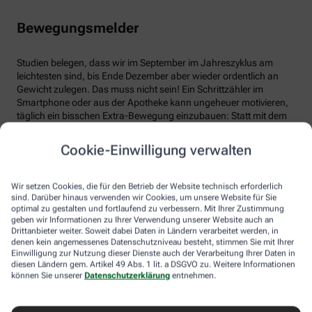
Bewegungsmelder
Studien belegen, dass wir im September im Jahreszyklus am
leichtesten sind, bis Ende Dezember aber wieder ordentlich an
Gewicht zulegen. Das muss nicht sein! Ein Schrittzähler im
Smartphone oder aus der Apotheke kann ungeheuer motivieren,
täglich ein bisschen Extra-Bewegung einzubauen: Statt mit dem
Adventsgebäck auf dem Sofa festzuwachsen, behalten Sie
diesmal Ihre Sommerfigur.
Cookie-Einwilligung verwalten
Ein V für Vitalität…
Wir setzen Cookies, die für den Betrieb der Website technisch erforderlich
sind. Darüber hinaus verwenden wir Cookies, um unsere Website für Sie
optimal zu gestalten und fortlaufend zu verbessern. Mit Ihrer Zustimmung
Diese Yoga-Übung schenkt frische Energie, die lange anhält: In
geben wir Informationen zu Ihrer Verwendung unserer Website auch an
den Vierfüßlerstand gehen, die Knie und Hände dabei
Drittanbieter weiter. Soweit dabei Daten in Ländern verarbeitet werden, in
schulterbreit aufstellen. Dann den Po nach oben schieben, bis
denen kein angemessenes Datenschutzniveau besteht, stimmen Sie mit Ihrer
Arme und Beine durchgestreckt sind und Ihr Körper ein
Einwilligung zur Nutzung dieser Dienste auch der Verarbeitung Ihrer Daten in
diesen Ländern gem. Artikel 49 Abs. 1 lit. a DSGVO zu. Weitere Informationen
umgedrehtes „V“ bildet. Halten Sie diese Streckung einige
können Sie unserer
Datenschutzerklärung
entnehmen.
Atemzüge lang.