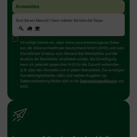
Sind Sie ein Mensch? Dann wählen Sie bitte
die Tasse
.
1
2
3
Sind
Sie
ein
Mensch?
Ich willige hiermit ein, dass meine personenbezogenen Daten
Dann
von der Alliance Healthcare Deutschland GmbH (AHD) und vom
wählen
Dienstleister Emarsys zum Versand des Newsletters und der
Sie
Analyse der Newsletter verarbeitet werden. Die Einwilligung
bitte
kann ich jederzeit gegenüber AHD für die Zukunft widerrufen
die
(z.B. über den Abmelde-Link in jedem Newsletter). Die sonstigen
Tasse.
Kontaktmöglichkeiten dafür und weitere Angaben zur
Datenverarbeitung finden sich in der
Datenschutzerklärung
von
AHD.