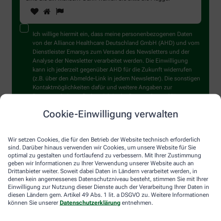
1
2
3
Sind
Sie
ein
Mensch?
Ich willige hiermit ein, dass meine personenbezogenen Daten
Dann
von der Alliance Healthcare Deutschland GmbH (AHD) und vom
wählen
Dienstleister Emarsys zum Versand des Newsletters und der
Sie
Analyse der Newsletter verarbeitet werden. Die Einwilligung
bitte
kann ich jederzeit gegenüber AHD für die Zukunft widerrufen
die
(z.B. über den Abmelde-Link in jedem Newsletter). Die sonstigen
Flagge.
Kontaktmöglichkeiten dafür und weitere Angaben zur
Datenverarbeitung finden sich in der
Datenschutzerklärung
von
AHD.
Cookie-Einwilligung verwalten
Wir setzen Cookies, die für den Betrieb der Website technisch erforderlich
sind. Darüber hinaus verwenden wir Cookies, um unsere Website für Sie
optimal zu gestalten und fortlaufend zu verbessern. Mit Ihrer Zustimmung
geben wir Informationen zu Ihrer Verwendung unserer Website auch an
Drittanbieter weiter. Soweit dabei Daten in Ländern verarbeitet werden, in
denen kein angemessenes Datenschutzniveau besteht, stimmen Sie mit Ihrer
Einwilligung zur Nutzung dieser Dienste auch der Verarbeitung Ihrer Daten in
Immer auf dem Laufenden bleiben –
diesen Ländern gem. Artikel 49 Abs. 1 lit. a DSGVO zu. Weitere Informationen
melden Sie sich an.
können Sie unserer
Datenschutzerklärung
entnehmen.