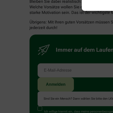
Bleiben Sie dabei realistisch: Ein Vorsatz soll
Welche Vorsätze wollen Sie erreichen, welche S
starke Motivation sein. Das ist der wichtigste 
Übrigens: Mit Ihren guten Vorsätzen müssen S
jederzeit durch!
Immer auf dem Laufend
Sind Sie ein Mensch? Dann wählen Sie bitte
den LK
Ich willige hiermit ein, dass meine personenbezo