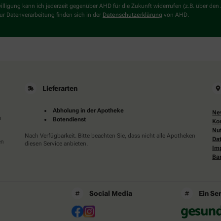
Dann
willigung kann ich jederzeit gegenüber AHD für die Zukunft widerrufen (z.B. über den
wählen
r Datenverarbeitung finden sich in der
Datenschutzerklärung
von AHD.
Sie
bitte
den
LKW.
Lieferarten
Abholung in der Apotheke
Ne
m
Botendienst
Ko
Nu
Nach Verfügbarkeit. Bitte beachten Sie, dass nicht alle Apotheken
Da
en
diesen Service anbieten.
Im
Bar
Social Media
Ein Se