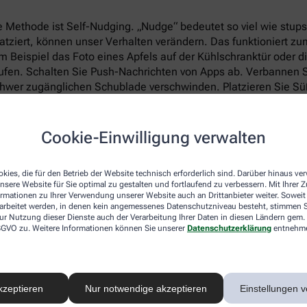
 Methode ist Self-Nudging. „Nudge“ bedeutet so viel wie stup
atziert, können unser Verhalten verändern. Das funktioniert zu
 Beispiel das Foto eines Apfels auf der Kühlschranktür oder d
aufen. Schalten Sie Push-Nachrichten von Apps ab. Verbannen
chwer zugänglichen Schublade verschwinden. Platzieren Sie Sü
ch oder kaufen Sie erst gar nichts davon. Bauen Sie sich selb
len Sie von Ihrem Abnehmprogramm. Schaut das soziale Umfeld 
Cookie-Einwilligung verwalten
kies, die für den Betrieb der Website technisch erforderlich sind. Darüber hinaus v
nsere Website für Sie optimal zu gestalten und fortlaufend zu verbessern. Mit Ihrer
ormationen zu Ihrer Verwendung unserer Website auch an Drittanbieter weiter. Soweit
rarbeitet werden, in denen kein angemessenes Datenschutzniveau besteht, stimmen Si
u lassen: Setzen Sie sich konkrete Ziele: Statt vage
ur Nutzung dieser Dienste auch der Verarbeitung Ihrer Daten in diesen Ländern gem. 
hmen Sie sich lieber vor, zwei Mal pro Woche je 30
 DSGVO zu. Weitere Informationen können Sie unserer
Datenschutzerklärung
entnehm
ret Yoga oder Laufen. Oder: täglich zwei Portionen
kzeptieren
Nur notwendige akzeptieren
Einstellungen v