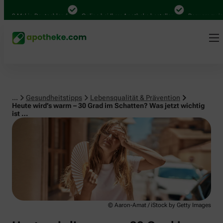
Lebensqualität & Prävention
0 Mal in Deutschland
Online bei Ihrer Apotheke bestellen
Bequem zwischen
...
Gesundheitstipps
Lebensqualität & Prävention
Heute wird’s warm – 30 Grad im Schatten? Was jetzt wichtig
ist …
© Aaron-Amat / iStock by Getty Images