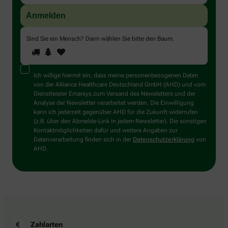
Sind Sie ein Mensch? Dann wählen Sie bitte
den Baum
.
1
2
3
Sind
Sie
ein
Mensch?
Ich willige hiermit ein, dass meine personenbezogenen Daten
Dann
von der Alliance Healthcare Deutschland GmbH (AHD) und vom
wählen
Dienstleister Emarsys zum Versand des Newsletters und der
Sie
Analyse der Newsletter verarbeitet werden. Die Einwilligung
bitte
kann ich jederzeit gegenüber AHD für die Zukunft widerrufen
den
(z.B. über den Abmelde-Link in jedem Newsletter). Die sonstigen
Baum.
Kontaktmöglichkeiten dafür und weitere Angaben zur
Datenverarbeitung finden sich in der
Datenschutzerklärung
von
AHD.
Zahlarten