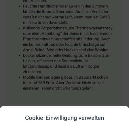
etc. zuziehen.
Feuchte Handtücher oder Laken in den Zimmern
kühlen die Raumluft herunter. Auch ein Ventilator
verteilt nicht nur warme Luft, wenn man ein Gefäß
mit Eiswürfeln davorstellt.
Kühlende Körperlotionen, ein Thermalwasserspray
oder eine „Abreibung“ der Beine mit erfrischendem
Franzbranntwein verschaffen oft Linderung. Auch
ein kühles Fußbad oder feuchte Umschläge auf
Arme, Beine, Stirn oder Nacken sind eine Wohltat.
Locker sitzende, helle Kleidung, zum Beispiel aus
Leinen, reflektiert das Sonnenlicht, ist
luftdurchlässig und lässt die Luft am Körper
zirkulieren.
Mobile Klimaanlagen gibt es im Baumarkt schon
für rund 150 Euro. Aber Vorsicht: Nicht zu kalt
einstellen, sonst droht Erkältungsgefahr.
Trinken, trinken, trinken!
Cookie-Einwilligung verwalten
Klar, bei Hitze sollten wir reichlich trinken, um den