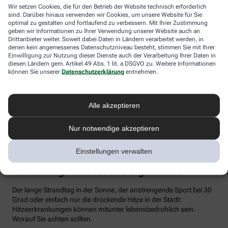
Flüssigkeitsverlust durch Schwitzen auszugleichen. Der ist im
Wir setzen Cookies, die für den Betrieb der Website technisch erforderlich
sind. Darüber hinaus verwenden wir Cookies, um unsere Website für Sie
Sommer nämlich oft doppelt so hoch wie bei moderaten
optimal zu gestalten und fortlaufend zu verbessern. Mit Ihrer Zustimmung
Temperaturen. Trinken wir zu wenig, sind Kopfschmerzen und
geben wir Informationen zu Ihrer Verwendung unserer Website auch an
Konzentrationsprobleme meist die Folge.
Drittanbieter weiter. Soweit dabei Daten in Ländern verarbeitet werden, in
denen kein angemessenes Datenschutzniveau besteht, stimmen Sie mit Ihrer
Weniger bekannt ist, dass ein Flüssigkeitsmangel auch anderen
Einwilligung zur Nutzung dieser Dienste auch der Verarbeitung Ihrer Daten in
Organen zusetzt. So kann Hitzestress auch ernsthaft die Nieren
diesen Ländern gem. Artikel 49 Abs. 1 lit. a DSGVO zu. Weitere Informationen
schädigen – und zwar nachhaltig und auch bei gesunden
können Sie unserer
Datenschutzerklärung
entnehmen.
Menschen. Als Faustregel gilt: Zwei bis drei Liter täglich sollten es
sein. Die besten Durstlöscher: Mineralwasser, ungesüßte Kräuter-
und Früchtetees oder verdünnte Säfte. Auch wasserreiches Obst
Alle akzeptieren
und Gemüse wie Melonen, Gurken oder Tomaten kann
Flüssigkeitsverluste ausgleichen. Bei Herz-Kreislauf- oder
Nur notwendige akzeptieren
Nierenerkrankungen sollte man die Trinkmenge ärztlich
besprechen.
Einstellungen verwalten
Sonnenstich, Hitzeerschöpfung und
Hitzschlag: Was ist das eigentlich?
Der lange Strandtag in der Sonne, der anstrengende Sport bei 30
Grad oder einfach nur die drückende Hitze in der Stadt:
Hitzeerkrankungen können mitunter lebensbedrohlich sein.
Worauf Sie achten sollten.