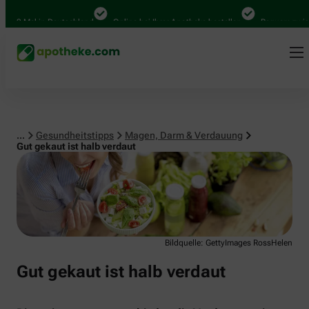
Magen, Darm & Verdauung
00 Mal in Deutschland
Online bei Ihrer Apotheke bestellen
Bequem zwische
...
Gesundheitstipps
Magen, Darm & Verdauung
Gut gekaut ist halb verdaut
Bildquelle: GettyImages RossHelen
Gut gekaut ist halb verdaut