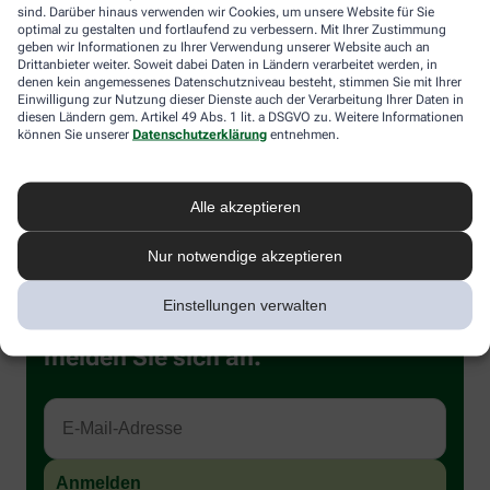
sind. Darüber hinaus verwenden wir Cookies, um unsere Website für Sie
zermahlen. Das ist am Anfang ganz schön schwer. Darum raten
optimal zu gestalten und fortlaufend zu verbessern. Mit Ihrer Zustimmung
Experten, mit 20 Wiederholungen zu beginnen und mit festen
geben wir Informationen zu Ihrer Verwendung unserer Website auch an
Nahrungsmitteln zu trainieren, wie Brot und Nudeln.
Drittanbieter weiter. Soweit dabei Daten in Ländern verarbeitet werden, in
denen kein angemessenes Datenschutzniveau besteht, stimmen Sie mit Ihrer
Machen Sie in der Familie daraus
ein kleines Spiel
: Wer schafft
Einwilligung zur Nutzung dieser Dienste auch der Verarbeitung Ihrer Daten in
diesen Ländern gem. Artikel 49 Abs. 1 lit. a DSGVO zu. Weitere Informationen
es, den nächsten Bissen 20 Mal, 30 Mal oder gar 40 Mal zu
können Sie unserer
Datenschutzerklärung
entnehmen.
kauen – ohne zu schlucken natürlich. So lernen auch Ihre Kinder
direkt, bewusst zu essen.
Alle akzeptieren
Nur notwendige akzeptieren
Einstellungen verwalten
Immer auf dem Laufenden bleiben –
melden Sie sich an.