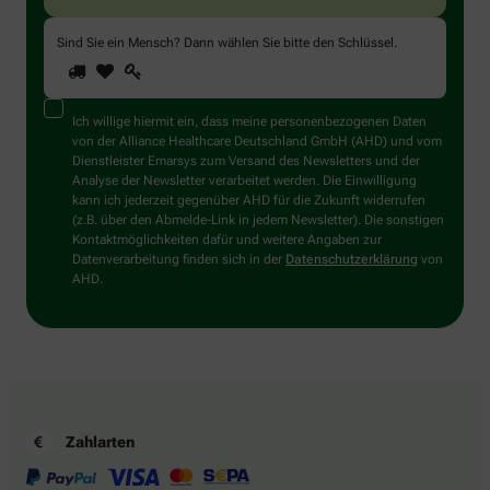
Sind Sie ein Mensch? Dann wählen Sie bitte
den Schlüssel
.
1
2
3
Sind
Sie
ein
Mensch?
Ich willige hiermit ein, dass meine personenbezogenen Daten
Dann
von der Alliance Healthcare Deutschland GmbH (AHD) und vom
wählen
Dienstleister Emarsys zum Versand des Newsletters und der
Sie
Analyse der Newsletter verarbeitet werden. Die Einwilligung
bitte
kann ich jederzeit gegenüber AHD für die Zukunft widerrufen
den
(z.B. über den Abmelde-Link in jedem Newsletter). Die sonstigen
Schlüssel.
Kontaktmöglichkeiten dafür und weitere Angaben zur
Datenverarbeitung finden sich in der
Datenschutzerklärung
von
AHD.
Zahlarten