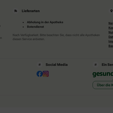
Lieferarten
Abholung in der Apotheke
Ne
m
Botendienst
Ko
Nu
Nach Verfügbarkeit. Bitte beachten Sie, dass nicht alle Apotheken
Da
en
diesen Service anbieten.
Im
Bar
Social Media
Ein Se
Über die 