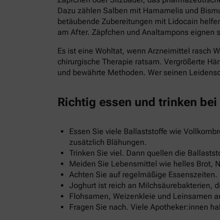
Dazu zählen Salben mit Hamamelis und Bismut
betäubende Zubereitungen mit Lidocain helfen
am After. Zäpfchen und Analtampons eignen si
Es ist eine Wohltat, wenn Arzneimittel rasch 
chirurgische Therapie ratsam. Vergrößerte Hä
und bewährte Methoden. Wer seinen Leidensdru
Richtig essen und trinken be
Essen Sie viele Ballaststoffe wie Vollkorn
zusätzlich Blähungen.
Trinken Sie viel. Dann quellen die Ballasts
Meiden Sie Lebensmittel wie helles Brot, 
Achten Sie auf regelmäßige Essenszeiten.
Joghurt ist reich an Milchsäurebakterien, 
Flohsamen, Weizenkleie und Leinsamen aus 
Fragen Sie nach. Viele Apotheker:innen ha