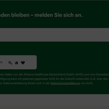
en bleiben – melden Sie sich an.
1
2
3
Sind
us
.
Sie
ein
Mensch?
genen Daten von der Alliance Healthcare Deutschland GmbH (AHD) und vom Dienstlei
Dann
willigung kann ich jederzeit gegenüber AHD für die Zukunft widerrufen (z.B. über den
wählen
r Datenverarbeitung finden sich in der
Datenschutzerklärung
von AHD.
Sie
bitte
das
Haus.