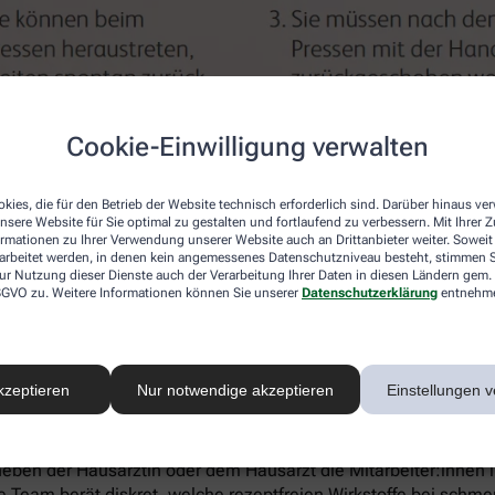
Cookie-Einwilligung verwalten
kies, die für den Betrieb der Website technisch erforderlich sind. Darüber hinaus v
 Auslöser für die Probleme sind bekannt. Zwar steckt dahinter
nsere Website für Sie optimal zu gestalten und fortlaufend zu verbessern. Mit Ihrer
usätzlich eine ungesunde Lebensweise die Beschwerden. Dazu
ormationen zu Ihrer Verwendung unserer Website auch an Drittanbieter weiter. Soweit
rarbeitet werden, in denen kein angemessenes Datenschutzniveau besteht, stimmen Si
rgewicht und das häufige Heben schwerer Lasten. Patienten mi
ur Nutzung dieser Dienste auch der Verarbeitung Ihrer Daten in diesen Ländern gem. 
berflüssige Speckröllchen abbauen und ihre Ernährung umstel
 DSGVO zu. Weitere Informationen können Sie unserer
Datenschutzerklärung
entnehm
kzeptieren
Nur notwendige akzeptieren
Einstellungen v
ierte Leiden ansprechen. Wer rechtzeitig Hilfe sucht, kann wei
neben der Hausärztin oder dem Hausarzt die Mitarbeiter:innen
 Team berät diskret, welche rezeptfreien Wirkstoffe bei schm