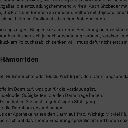
gallat, die entzündungshemmend wirken. Auch Sitzbäder mit 
, Juckreiz und Brennen zu mindern. Salben mit Jojobaöl oder 
ch bei tiefer im Analkanal sitzenden Problemzonen.
Wirkung zeigen. Bringen sie aber keine Besserung oder verstärke
morriden lassen sich je nach Ausprägung veröden, vereisen ode
ck am Po buchstäblich senken will, muss dafür nicht erst am s
i Hämorriden
brot, Hülsenfrüchte oder Müsli. Wichtig ist, den Darm langsam
toffe im Darm auf, was gut für die Verdauung ist.
Nudelnoder Süßigkeiten, die den Darm träge halten.
 Dann haben Sie auch regelmäßigen Stuhlgang.
die die Darmflora gesund halten.
der Apotheke halten den Darm auf Trab. Wichtig: Mit viel Fl
ben sich auf das Thema Ernährung spezialisiert und bieten da